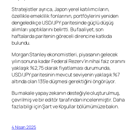
Stratejistler ayrıca, Japon yerel katılımcıların,
özellikle emeklilik fonlarının, portföylerini yeniden
dengeledikçe USD/JPY paritesinde güçlü düşüş
alımları yaptıklarını belirtti. Bu faaliyet, son
haftalarda paritenin göreceli direncine katkıda
bulundu.
Morgan Stanley ekonomistleri, piyasanın gelecek
yılın sonuna kadar Federal Rezerv’in nihai faiz oranını
yaklaşık %2,75 olarak fiyatlaması durumunda,
USD/JPY paritesinin mevcut seviyenin yaklaşık %7
altında olan 135’e düşmesi gerektiğini öngörüyor.
Bu makale yapay zekanın desteğiyle oluşturulmuş,
çevrilmiş ve bir editör tarafından incelenmiştir. Daha
fazla bilgi için Şart ve Koşullar bölümümüze bakın.
4 Nisan 2025