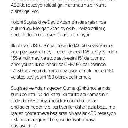
ABD’de resesyon olasılığının artmasına bir yanıt
olarak geliyor.
Koichi Sugisaki ve David Adams’ın da aralarında
bulunduğu Morgan Stanley ekibi, revize edilmiş
hedeflerle iki uzun yen ticareti öneriyor.
İlk olarak,
USD/JPY
paritesinde 146,40 seviyesinden
kısa pozisyon almayı, hedefi önceki 145 seviyesinden
135’e indirmeyi ve stop seviyesini 151’de tutmayı
öneriyorlar. İkinci öneri ise
CHF/JPY
paritesinde
171,30 seviyesinden kısa pozisyon almak, hedefi 160
ve stop seviyesini 180 olarak belirlemek.
Sugisaki ve Adams geçen Cuma günkü notlarında
şunu belirtti: “Ciddi karşılıklı tarife açıklamasının
ardından ABD büyümesi konusundaki artan
endişeler nedeniyle, sert veriler daha fazla bozulma
işareti göstermeye başlarsa piyasalar ABD resesyon
riskini daha agresif bir şekilde fiyatlamaya
başlayabilir.”