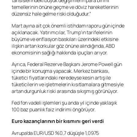
tahsislerindeki büyük değişimlerin para birimi
temellerinin önüne geçme ve döviz hareketlerinin
düzensiz hale gelme riski olduğudur.”
Mart ayına ait çok önemli istihdam raporu gün içinde
açıklanacak. Yatırımcılar, Trump’ın tarifelerinin
büyüme ve enflasyon baskıları üzerindeki etkisine
ilişkin artan korkular göz önüne alındığında, ABD
ekonomisinin sağlığı hakkında ipuçları arıyor.
Ayrıca, Federal Rezerve Başkanı Jerome Powell gün
içinde bir konuşma yapacak. Merkez bankası,
tüketici fiyatlarındaki neredeyse kesin artış ile
tüketicilerin ve işletmelerin kısıtlamalara gitmesiyle
artan durgunluk riski arasında sıkışmış görünüyor.
Fed fon vadeli işlemleri şu anda yıl içinde yaklaşık
100 baz puanlık faiz indirimi öngörüyor.
Euro kazançlarının bir kısmını geri verdi
Avrupa’da
EUR/USD
%0,7 düşüşle 1,0975