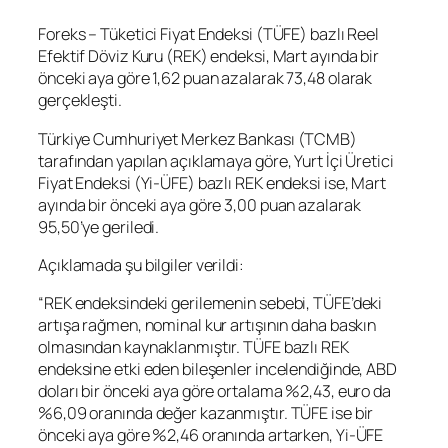
Foreks – Tüketici Fiyat Endeksi (TÜFE) bazlı Reel
Efektif Döviz Kuru (REK) endeksi, Mart ayında bir
önceki aya göre 1,62 puan azalarak 73,48 olarak
gerçekleşti.
Türkiye Cumhuriyet Merkez Bankası (TCMB)
tarafından yapılan açıklamaya göre, Yurt İçi Üretici
Fiyat Endeksi (Yi-ÜFE) bazlı REK endeksi ise, Mart
ayında bir önceki aya göre 3,00 puan azalarak
95,50’ye geriledi.
Açıklamada şu bilgiler verildi:
“REK endeksindeki gerilemenin sebebi, TÜFE’deki
artışa rağmen, nominal kur artışının daha baskın
olmasından kaynaklanmıştır. TÜFE bazlı REK
endeksine etki eden bileşenler incelendiğinde, ABD
doları bir önceki aya göre ortalama %2,43, euro da
%6,09 oranında değer kazanmıştır. TÜFE ise bir
önceki aya göre %2,46 oranında artarken, Yi-ÜFE