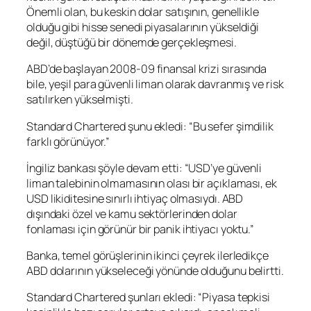
Önemli olan, bu keskin dolar satışının, genellikle
olduğu gibi hisse senedi piyasalarının yükseldiği
değil, düştüğü bir dönemde gerçekleşmesi.
ABD’de başlayan 2008-09 finansal krizi sırasında
bile, yeşil para güvenli liman olarak davranmış ve risk
satılırken yükselmişti.
Standard Chartered şunu ekledi: “Bu sefer şimdilik
farklı görünüyor.”
İngiliz bankası şöyle devam etti: “USD’ye güvenli
liman talebinin olmamasının olası bir açıklaması, ek
USD likiditesine sınırlı ihtiyaç olmasıydı. ABD
dışındaki özel ve kamu sektörlerinden dolar
fonlaması için görünür bir panik ihtiyacı yoktu.”
Banka, temel görüşlerinin ikinci çeyrek ilerledikçe
ABD dolarının yükseleceği yönünde olduğunu belirtti.
Standard Chartered şunları ekledi: “Piyasa tepkisi