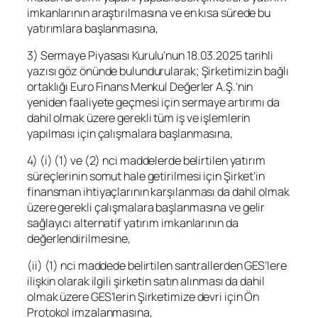
imkanlarının araştırılmasına ve en kısa sürede bu
yatırımlara başlanmasına,
3) Sermaye Piyasası Kurulu’nun 18.03.2025 tarihli
yazısı göz önünde bulundurularak; Şirketimizin bağlı
ortaklığı Euro Finans Menkul Değerler A.Ş.’nin
yeniden faaliyete geçmesi için sermaye artırımı da
dahil olmak üzere gerekli tüm iş ve işlemlerin
yapılması için çalışmalara başlanmasına,
4) (i) (1) ve (2) nci maddelerde belirtilen yatırım
süreçlerinin somut hale getirilmesi için Şirket’in
finansman ihtiyaçlarının karşılanması da dahil olmak
üzere gerekli çalışmalara başlanmasına ve gelir
sağlayıcı alternatif yatırım imkanlarının da
değerlendirilmesine,
(ii) (1) nci maddede belirtilen santrallerden GES’lere
ilişkin olarak ilgili şirketin satın alınması da dahil
olmak üzere GES’lerin Şirketimize devri için Ön
Protokol imzalanmasına,