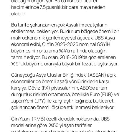
olacağını öngörüyor. Bu da küresel ticaret
hacimlerinde 7,5 puanlık bir daralmaya neden
olabilir.
Bu tarife şokundan en çok Asyalı ihracatçıların
etkilenmesi bekleniyor. Bu durum bölgede önemli bir
makroekonomik gerilemeye yol açacak. UBS Asya
ekonomi ekibi, Çin’in 2025-2026 nominal GSYİH
büyümesinin ortalama %4’ün altında olacağını
tahmin ediyor. Bu oran, 2018-2019’da gözlemlenen
%9’luk büyüme oranıyla büyük bir tezat oluşturuyor.
Güneydoğu Asya Uluslar Birliği’ndeki (ASEAN) açık
ekonomiler de önemli aşağı yönlü risklerle karşı
karşıya. Döviz (FX) piyasalarının, ABD’de artan
durgunluk riskleri ortamında, özellikle Euro (EUR) ve
Japon Yeni (JPY) ile karşılaştırıldığında, bu ticaret
şoklarından önemli ölçüde etkilenmesi bekleniyor.
Çin Yuanı (RMB) özellikle odak noktasında. UBS
modellerine göre, %50’yi aşan tarifeler
azaltılmazsa, para biriminin ticaret ağırlıklı endeksi