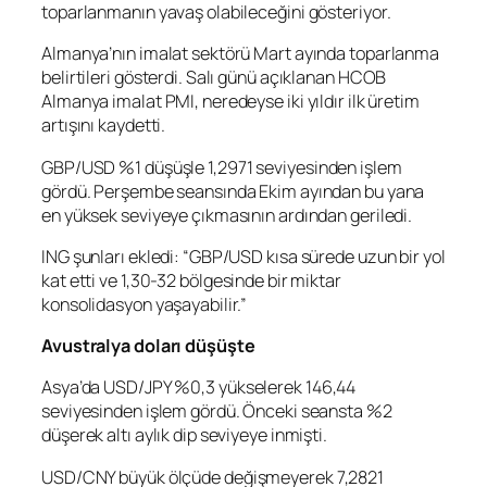
toparlanmanın yavaş olabileceğini gösteriyor.
Almanya’nın imalat sektörü Mart ayında toparlanma
belirtileri gösterdi. Salı günü açıklanan HCOB
Almanya imalat PMI, neredeyse iki yıldır ilk üretim
artışını kaydetti.
GBP/USD
%1 düşüşle 1,2971 seviyesinden işlem
gördü. Perşembe seansında Ekim ayından bu yana
en yüksek seviyeye çıkmasının ardından geriledi.
ING şunları ekledi: “GBP/USD kısa sürede uzun bir yol
kat etti ve 1,30-32 bölgesinde bir miktar
konsolidasyon yaşayabilir.”
Avustralya doları düşüşte
Asya’da
USD/JPY
%0,3 yükselerek 146,44
seviyesinden işlem gördü. Önceki seansta %2
düşerek altı aylık dip seviyeye inmişti.
USD/CNY
büyük ölçüde değişmeyerek 7,2821