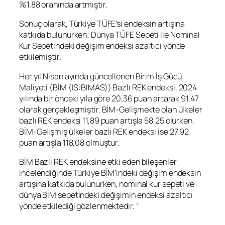
%1,88 oranında artmıştır.
Sonuç olarak, Türkiye TÜFE’si endeksin artışına
katkıda bulunurken; Dünya TÜFE Sepeti ile Nominal
Kur Sepetindeki değişim endeksi azaltıcı yönde
etkilemiştir.
Her yıl Nisan ayında güncellenen Birim İş Gücü
Maliyeti (BİM (IS:
BIMAS
)) Bazlı REK endeksi, 2024
yılında bir önceki yıla göre 20,36 puan artarak 91,47
olarak gerçekleşmiştir. BİM-Gelişmekte olan ülkeler
bazlı REK endeksi 11,89 puan artışla 58,25 olurken,
BİM-Gelişmiş ülkeler bazlı REK endeksi ise 27,92
puan artışla 118,08 olmuştur.
BİM Bazlı REK endeksine etki eden bileşenler
incelendiğinde Türkiye BİM’indeki değişim endeksin
artışına katkıda bulunurken, nominal kur sepeti ve
dünya BİM sepetindeki değişimin endeksi azaltıcı
yönde etkilediği gözlenmektedir. “