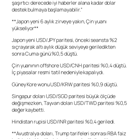
şaşırtıcı derecede iyi haberler alana kadar dolar
destek bulmaya başlamayabilir.”
**Japon yeni 6 aylık zirveye yakın, Çin yuanı
yükseliyor**
Japon yeni
USD/JPY
paritesi, önceki seansta %2
sıçrayarak altı aylık düşük seviyeye geriledikten
sonra Cuma günü %0,5 düştü.
Çin yuanının offshore
USD/CNH
paritesi %0,4 düştü.
İç piyasalar resmi tatil nedeniyle kapalıydı.
Güney Kore wonu
USD/KRW
paritesi %0,9 düştü.
Singapur doları
USD/SGD
paritesi büyük ölçüde
değişmezken, Tayvan doları
USD/TWD
paritesi %0,5
değer kaybetti.
Hindistan rupisi
USD/INR
paritesi %0,4 geriledi.
**Avustralya doları, Trump tarifeleri sonrası RBA faiz