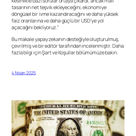
kesinlikle bazı sorular ortaya çıkardı, ancak mali
tasarının net teşvik ekleyeceğini, ekonomiye
döngüsel bir ivme kazandıracağını ve daha yüksek
faiz oranlarına ve daha güçlü bir USD’ye yol
açacağını bekliyoruz.”
Bu makale yapay zekanın desteğiyle oluşturulmuş,
çevrilmiş ve bir editör tarafından incelenmiştir. Daha
fazla bilgi için Şart ve Koşullar bölümümüze bakın.
4 Nisan 2025