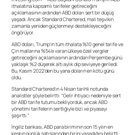
ithalatına kapsamlı tarifeler getireceğini
açıklamasının ardından ABD doları sert bir düşüş
yaşadı. Ancak Standard Chartered, mali teşvikin
zamanla yeniden güçlenmeyi destekleyeceğini
öngörüyor.
ABD doları, Trump’ın tüm ithalata %10 genel tarife ve
Çin mallarına %54’e varan ülkeye özel vergiler
getireceğini açıklamasının ardından Perşembe günü
yaklaşık %2 düşerek altı aylık dip seviyeye geriledi.
Bu, Kasım 2022’den bu yana doların en kötü günü
oldu.
Standard Chartered’ın 4 Nisan tarihli notunda
analistler şöyle belirtti: “Gelir ihtiyacı nedeniyle sert
bir ABD tarife tutumu bekliyorduk, ancak ABD
yönetimi tarifelerin sertliğiyle bizi ve piyasayı
şaşırttı.”
İngiliz bankası, ABD para biriminin son 15 yılın en
keskin günlük satışlarından birini yaşadığını belirtti.