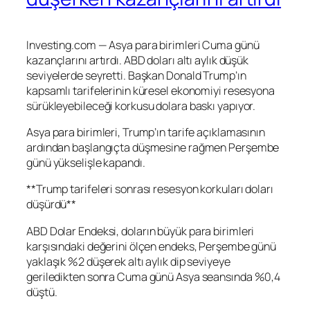
Investing.com — Asya para birimleri Cuma günü
kazançlarını artırdı. ABD doları altı aylık düşük
seviyelerde seyretti. Başkan Donald Trump’ın
kapsamlı tarifelerinin küresel ekonomiyi resesyona
sürükleyebileceği korkusu dolara baskı yapıyor.
Asya para birimleri, Trump’ın tarife açıklamasının
ardından başlangıçta düşmesine rağmen Perşembe
günü yükselişle kapandı.
**Trump tarifeleri sonrası resesyon korkuları doları
düşürdü**
ABD Dolar Endeksi
, doların büyük para birimleri
karşısındaki değerini ölçen endeks, Perşembe günü
yaklaşık %2 düşerek altı aylık dip seviyeye
geriledikten sonra Cuma günü Asya seansında %0,4
düştü.