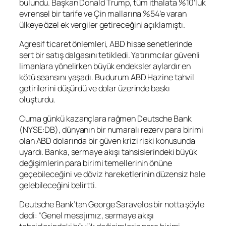
bulundu. Başkan Donald Trump, tüm ithalata %10’luk
evrensel bir tarife ve Çin mallarına %54’e varan
ülkeye özel ek vergiler getireceğini açıklamıştı.
Agresif ticaret önlemleri, ABD hisse senetlerinde
sert bir satış dalgasını tetikledi. Yatırımcılar güvenli
limanlara yönelirken büyük endeksler aylardır en
kötü seansını yaşadı. Bu durum ABD Hazine tahvil
getirilerini düşürdü ve dolar üzerinde baskı
oluşturdu.
Cuma günkü kazançlara rağmen Deutsche Bank
(NYSE:
DB
), dünyanın bir numaralı rezerv para birimi
olan ABD dolarında bir güven krizi riski konusunda
uyardı. Banka, sermaye akışı tahsislerindeki büyük
değişimlerin para birimi temellerinin önüne
geçebileceğini ve döviz hareketlerinin düzensiz hale
gelebileceğini belirtti.
Deutsche Bank’tan George Saravelos bir notta şöyle
dedi: “Genel mesajımız, sermaye akışı