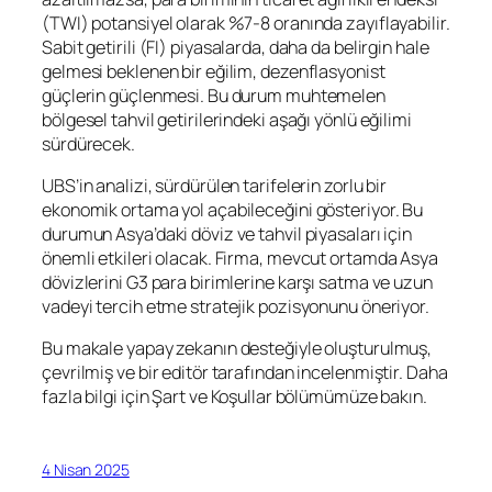
(TWI) potansiyel olarak %7-8 oranında zayıflayabilir.
Sabit getirili (FI) piyasalarda, daha da belirgin hale
gelmesi beklenen bir eğilim, dezenflasyonist
güçlerin güçlenmesi. Bu durum muhtemelen
bölgesel tahvil getirilerindeki aşağı yönlü eğilimi
sürdürecek.
UBS’in analizi, sürdürülen tarifelerin zorlu bir
ekonomik ortama yol açabileceğini gösteriyor. Bu
durumun Asya’daki döviz ve tahvil piyasaları için
önemli etkileri olacak. Firma, mevcut ortamda Asya
dövizlerini G3 para birimlerine karşı satma ve uzun
vadeyi tercih etme stratejik pozisyonunu öneriyor.
Bu makale yapay zekanın desteğiyle oluşturulmuş,
çevrilmiş ve bir editör tarafından incelenmiştir. Daha
fazla bilgi için Şart ve Koşullar bölümümüze bakın.
4 Nisan 2025