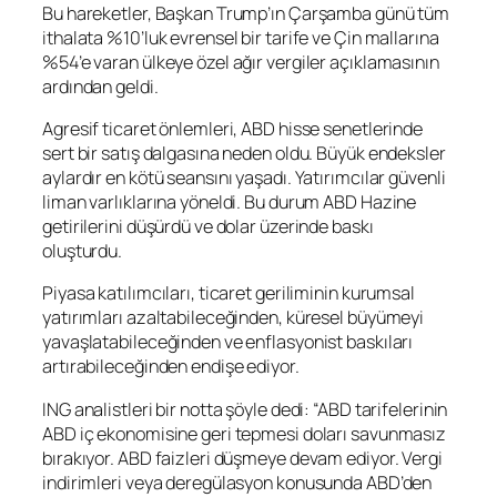
Bu hareketler, Başkan Trump’ın Çarşamba günü tüm
ithalata %10’luk evrensel bir tarife ve Çin mallarına
%54’e varan ülkeye özel ağır vergiler açıklamasının
ardından geldi.
Agresif ticaret önlemleri, ABD hisse senetlerinde
sert bir satış dalgasına neden oldu. Büyük endeksler
aylardır en kötü seansını yaşadı. Yatırımcılar güvenli
liman varlıklarına yöneldi. Bu durum ABD Hazine
getirilerini düşürdü ve dolar üzerinde baskı
oluşturdu.
Piyasa katılımcıları, ticaret geriliminin kurumsal
yatırımları azaltabileceğinden, küresel büyümeyi
yavaşlatabileceğinden ve enflasyonist baskıları
artırabileceğinden endişe ediyor.
ING analistleri bir notta şöyle dedi: “ABD tarifelerinin
ABD iç ekonomisine geri tepmesi doları savunmasız
bırakıyor. ABD faizleri düşmeye devam ediyor. Vergi
indirimleri veya deregülasyon konusunda ABD’den