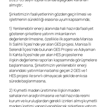
almıştır;
Şirketimizin faaliyetlerinin gözden geçirilmesi ve
işletmenin sürekliliği esasına uyum kapsamında;
1) Yenilenebilir enerji alanında hali hazırda faaliyet
gösteren şirketlere yatırım imkanlarının
değerlendirilmesine, özellikle ilk aşamada Manisa
İli Salihli İlçesi’nde yer alan GES projesi, Manisa İli
Selendi İlçesi’nde bulunan GES Projesi ve Adıyaman
İli Kahta İlçesi’nde yer alan HES projesilerine
ilişkin değerleme raporları kapsamında görüşmelere
başlanmasına, Şirketimizin yenilenebilir enerji
alanındaki yatırımlarına bahsi geçen 2 GES ve 1
HES projesi ile sınırlı olmayacak şekilde en kısa
sürede başlanmasına,
2) Kıymetli maden üretimine ilişkin maden
sahalarının araştırılmasına ve hali hazırda resmi
kurum ve kuruluşlardan gerekli izinleri almış kıymetli
maden üretimi yapan/yapabilecek şirketlere yatırım