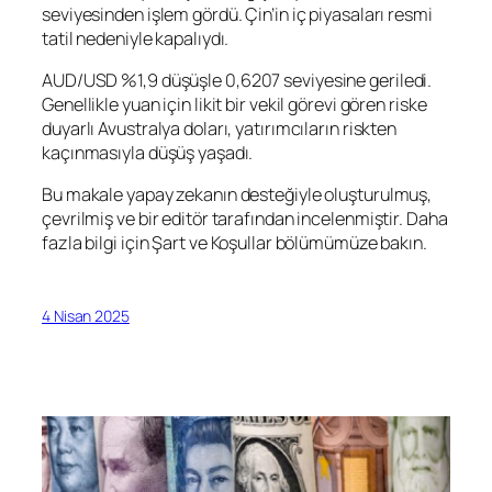
seviyesinden işlem gördü. Çin’in iç piyasaları resmi
tatil nedeniyle kapalıydı.
AUD/USD
%1,9 düşüşle 0,6207 seviyesine geriledi.
Genellikle yuan için likit bir vekil görevi gören riske
duyarlı Avustralya doları, yatırımcıların riskten
kaçınmasıyla düşüş yaşadı.
Bu makale yapay zekanın desteğiyle oluşturulmuş,
çevrilmiş ve bir editör tarafından incelenmiştir. Daha
fazla bilgi için Şart ve Koşullar bölümümüze bakın.
4 Nisan 2025