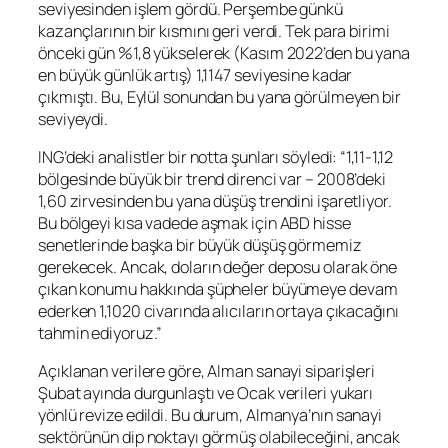
seviyesinden işlem gördü. Perşembe günkü
kazançlarının bir kısmını geri verdi. Tek para birimi
önceki gün %1,8 yükselerek (Kasım 2022’den bu yana
en büyük günlük artış) 1,1147 seviyesine kadar
çıkmıştı. Bu, Eylül sonundan bu yana görülmeyen bir
seviyeydi.
ING’deki analistler bir notta şunları söyledi: “1,11-1,12
bölgesinde büyük bir trend direnci var – 2008’deki
1,60 zirvesinden bu yana düşüş trendini işaretliyor.
Bu bölgeyi kısa vadede aşmak için ABD hisse
senetlerinde başka bir büyük düşüş görmemiz
gerekecek. Ancak, doların değer deposu olarak öne
çıkan konumu hakkında şüpheler büyümeye devam
ederken 1,1020 civarında alıcıların ortaya çıkacağını
tahmin ediyoruz.”
Açıklanan verilere göre, Alman sanayi siparişleri
Şubat ayında durgunlaştı ve Ocak verileri yukarı
yönlü revize edildi. Bu durum, Almanya’nın sanayi
sektörünün dip noktayı görmüş olabileceğini, ancak