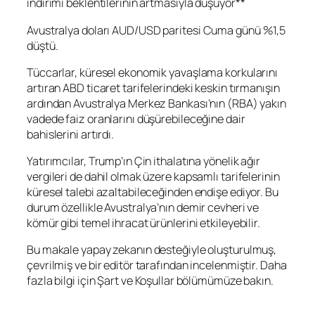
indirimi beklentilerinin artmasıyla düşüyor**
Avustralya doları
AUD/USD
paritesi Cuma günü %1,5
düştü.
Tüccarlar, küresel ekonomik yavaşlama korkularını
artıran ABD ticaret tarifelerindeki keskin tırmanışın
ardından Avustralya Merkez Bankası’nın (RBA) yakın
vadede faiz oranlarını düşürebileceğine dair
bahislerini artırdı.
Yatırımcılar, Trump’ın Çin ithalatına yönelik ağır
vergileri de dahil olmak üzere kapsamlı tarifelerinin
küresel talebi azaltabileceğinden endişe ediyor. Bu
durum özellikle Avustralya’nın demir cevheri ve
kömür gibi temel ihracat ürünlerini etkileyebilir.
Bu makale yapay zekanın desteğiyle oluşturulmuş,
çevrilmiş ve bir editör tarafından incelenmiştir. Daha
fazla bilgi için Şart ve Koşullar bölümümüze bakın.