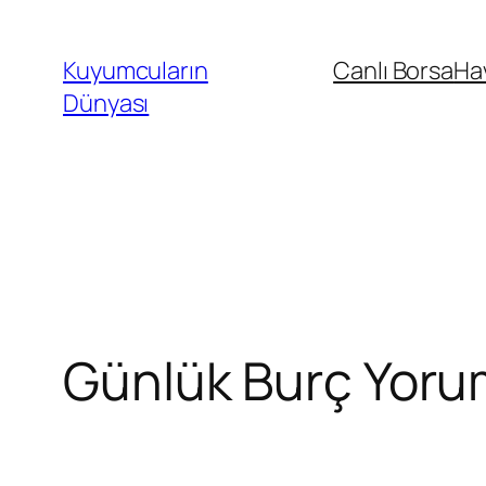
İçeriğe
geç
Kuyumcuların
Canlı Borsa
Ha
Dünyası
Günlük Burç Yorum