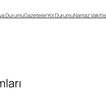
va Durumu
Gazeteler
Yol Durumu
Namaz Vakitle
ları