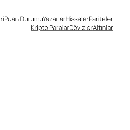
ri
Puan Durumu
Yazarlar
Hisseler
Pariteler
Kripto Paralar
Dövizler
Altınlar