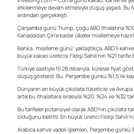
Investing.com — Cuma günü kakao, kahve ve şeker
etkilenmeye devam etmesiyle düşüş yaşadı. Bu fiy
ardından gerçekleşti.
Çarşamba günü Trump, çoğu ABD ithalatına %10 t
Kanada’dan Çin’e kadar ülkeler misillemeye hazırl
Banka, ’misilleme günü’ yaklaştıkça, ABD’li kahve 
büyük kakao üreticisi Fildişi Sahili’nin %21 tarife
Türkiye saatiyle 15.28 itibarıyla, küresel fiyat g
düşüş gösterdi. Bu, Perşembe günkü %1,5’lik kay
Dünyanın en büyük çikolata tüketicisi ve Avrupa 
artık bu ithalatlara sırasıyla %20, %24 ve %32 ta
Bu tarifeler potansiyel olarak ABD’nin çikolata tal
olduğunu belirtti. En büyük üretici Fildişi Sahili’
Arabica kahve vadeli işlemleri, Perşembe günkü 