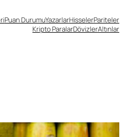
ri
Puan Durumu
Yazarlar
Hisseler
Pariteler
Kripto Paralar
Dövizler
Altınlar