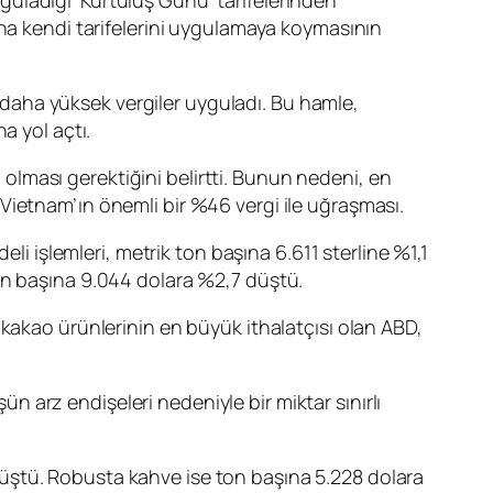
uladığı ’Kurtuluş Günü’ tarifelerinden
ına kendi tarifelerini uygulamaya koymasının
daha yüksek vergiler uyguladı. Bu hamle,
a yol açtı.
ı olması gerektiğini belirtti. Bunun nedeni, en
si Vietnam’ın önemli bir %46 vergi ile uğraşması.
li işlemleri, metrik ton başına 6.611 sterline %1,1
on başına 9.044 dolara %2,7 düştü.
 kakao ürünlerinin en büyük ithalatçısı olan ABD,
ün arz endişeleri nedeniyle bir miktar sınırlı
üştü. Robusta kahve ise ton başına 5.228 dolara