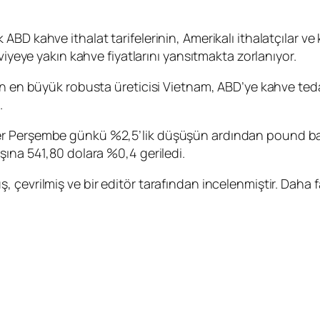
D kahve ithalat tarifelerinin, Amerikalı ithalatçılar ve k
viyeye yakın kahve fiyatlarını yansıtmakta zorlanıyor.
nın en büyük robusta üreticisi Vietnam, ABD’ye kahve te
.
er Perşembe günkü %2,5’lik düşüşün ardından pound baş
şına 541,80 dolara %0,4 geriledi.
çevrilmiş ve bir editör tarafından incelenmiştir. Daha f