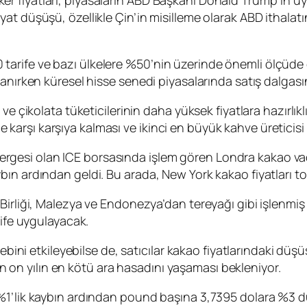
 fiyatları, piyasaların ABD Başkanı Donald Trump’ın uyg
at düşüşü, özellikle Çin’in misilleme olarak ABD ithalat
arife ve bazı ülkelere %50’nin üzerinde önemli ölçüde 
anırken küresel hisse senedi piyasalarında satış dalgasın
ve çikolata tüketicilerinin daha yüksek fiyatlara hazırlıkl
 ile karşı karşıya kalması ve ikinci en büyük kahve üretici
östergesi olan ICE borsasında işlem gören Londra kakao vade
bın ardından geldi. Bu arada, New York kakao fiyatları t
Birliği, Malezya ve Endonezya’dan tereyağı gibi işlenmiş
rife uygulayacak.
ebini etkileyebilse de, satıcılar kakao fiyatlarındaki düşüş
nin on yılın en kötü ara hasadını yaşaması bekleniyor.
%1’lik kaybın ardından pound başına 3,7395 dolara %3 d