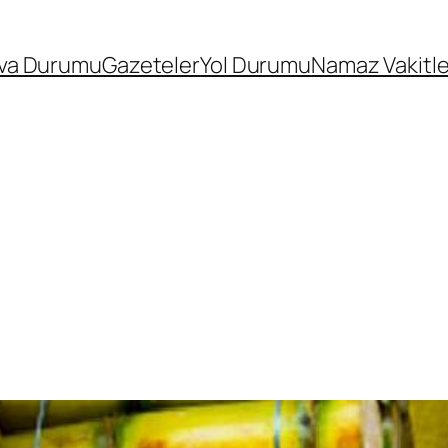
va Durumu
Gazeteler
Yol Durumu
Namaz Vakitle