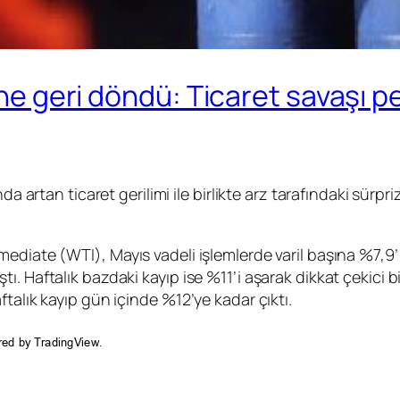
ine geri döndü: Ticaret savaşı pe
a artan ticaret gerilimi ile birlikte arz tarafındaki sürpriz
mediate (
WTI
), Mayıs vadeli işlemlerde varil başına %7,9
. Haftalık bazdaki kayıp ise %11’i aşarak dikkat çekici b
talık kayıp gün içinde %12’ye kadar çıktı.