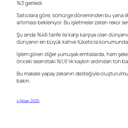
%3 geriledi.
Satıcılara göre, sömürge döneminden bu yana ilk AB
artırması bekleniyor. Bu işletmeler zaten rekor se
Şu anda %46 tarife ile karşı karşıya olan dünya
dünyanın en büyük kahve tüketicisi konumunda
İşlem gören diğer yumuşak emtialarda, ham şek
önceki seanstaki %1,6’lık kaybın ardından ton ba
Bu makale yapay zekanın desteğiyle oluşturulmuş, 
bakın.
4 Nisan 2025