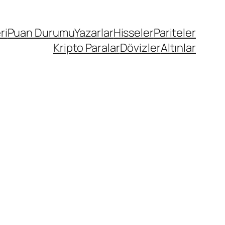
ri
Puan Durumu
Yazarlar
Hisseler
Pariteler
Kripto Paralar
Dövizler
Altınlar