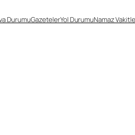
va Durumu
Gazeteler
Yol Durumu
Namaz Vakitle