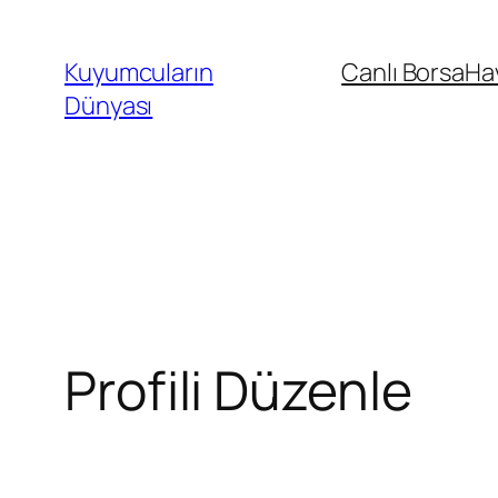
İçeriğe
geç
Kuyumcuların
Canlı Borsa
Ha
Dünyası
Profili Düzenle