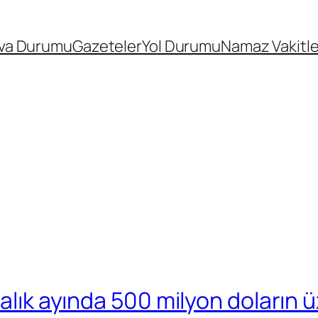
va Durumu
Gazeteler
Yol Durumu
Namaz Vakitle
ralık ayında 500 milyon doların ü