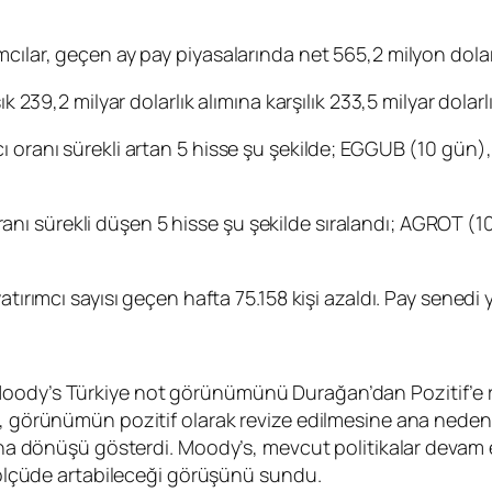
cılar, geçen ay pay piyasalarında net 565,2 milyon dolarl
k 239,2 milyar dolarlık alımına karşılık 233,5 milyar dolarl
 oranı sürekli artan 5 hisse şu şekilde;
EGGUB
(10 gün)
ı sürekli düşen 5 hisse şu şekilde sıralandı;
AGROT
(1
ırımcı sayısı geçen hafta 75.158 kişi azaldı. Pay senedi ya
Moody’s Türkiye not görünümünü Durağan’dan Pozitif’e r
, görünümün pozitif olarak revize edilmesine ana neden o
asına dönüşü gösterdi. Moody’s, mevcut politikalar devam
i ölçüde artabileceği görüşünü sundu.