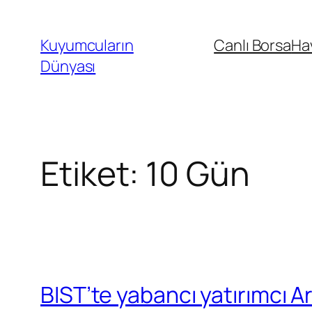
İçeriğe
geç
Kuyumcuların
Canlı Borsa
Ha
Dünyası
Etiket:
10 Gün
BIST’te yabancı yatırımcı A