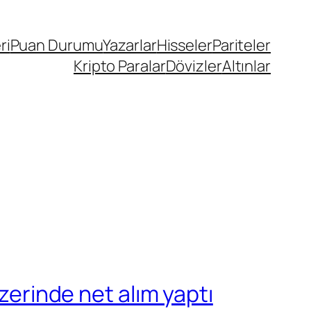
ri
Puan Durumu
Yazarlar
Hisseler
Pariteler
Kripto Paralar
Dövizler
Altınlar
zerinde net alım yaptı