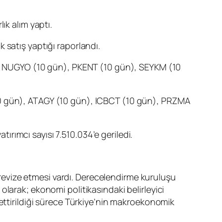
ık alım yaptı.
ık satış yaptığı raporlandı.
,
NUGYO
(10 gün),
PKENT
(10 gün),
SEYKM
(10
0 gün),
ATAGY
(10 gün),
ICBCT
(10 gün),
PRZMA
tırımcı sayısı 7.510.034’e geriledi.
evize etmesi vardı. Derecelendirme kuruluşu
larak; ekonomi politikasındaki belirleyici
 ettirildiği sürece Türkiye’nin makroekonomik