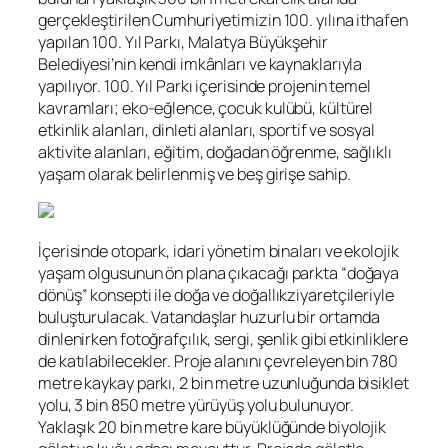
gerçekleştirilen Cumhuriyetimizin 100. yılına ithafen
yapılan 100. Yıl Parkı, Malatya Büyükşehir
Belediyesi’nin kendi imkânları ve kaynaklarıyla
yapılıyor. 100. Yıl Parkı içerisinde projenin temel
kavramları; eko-eğlence, çocuk kulübü, kültürel
etkinlik alanları, dinleti alanları, sportif ve sosyal
aktivite alanları, eğitim, doğadan öğrenme, sağlıklı
yaşam olarak belirlenmiş ve beş girişe sahip.
İçerisinde otopark, idari yönetim binaları ve ekolojik
yaşam olgusunun ön plana çıkacağı parkta “doğaya
dönüş” konsepti ile doğa ve doğallıkziyaretçileriyle
buluşturulacak. Vatandaşlar huzurlu bir ortamda
dinlenirken fotoğrafçılık, sergi, şenlik gibi etkinliklere
de katılabilecekler. Proje alanını çevreleyen bin 780
metre kaykay parkı, 2 bin metre uzunluğunda bisiklet
yolu, 3 bin 850 metre yürüyüş yolu bulunuyor.
Yaklaşık 20 bin metre kare büyüklüğünde biyolojik