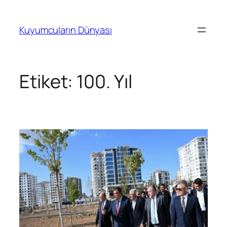
İçeriğe
geç
Kuyumcuların Dünyası
Etiket:
100. Yıl