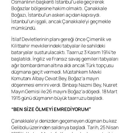
Osmanlının başkenti İstanbul’u ele geçirerek
Boğazlar bölgesine hakim olmaktı. Çanakkale
Boğazı, İstanbul’un askeri açıdan kapısıydı.
İstanbul’un işgali, ancak Çanakkale’yi geçmekle
mümkündü.
İtilaf Devletlerinin planı gereği önce Çimenlik ve
Kilitbahir mevkilerindeki tabyalar ile sahildeki
bataryalar susturulacaktı. Taarruz 3 Kasım 1914’te
başlatıldı. İngiliz ve Fransız savaş gemileri tabyaları
ağır bombardıman altına aldı ancak Türk topçusu
düşmana geçit vermedi. Müstahkem Mevki
Komutanı Albay Cevat Bey, Boğaz’a mayın
döşenmesi emrini verdi. Binbaşı Nazmi Bey, Nusret
Mayın Gemisi ile 26 mayını Boğaz’a döşedi. 18 Mart
1915 günü düşmanın büyük taarruzu başladı.
“BEN SİZE ÖLMEYİ EMREDİYORUM”
Çanakkale’yi denizden geçemeyen düşman bu kez
Gelibolu üzerinden saldırıya başladı. Tarih, 25 Nisan