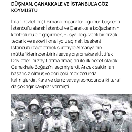
DÜŞMAN, ÇANAKKALE VE İSTANBUL’A GÖZ
KOYMUŞTU
İtilaf Devletleri; Osmanlı İmparatorluğu’nun başkenti
İstanbul’u alarak İstanbul ve Çanakkale boğazlarının
kontrolünü ele geçirmek, Rusya ile güvenli bir erzak
tedarik ve askeri ikmal yolu açmak, başkent
İstanbul’u zapt etmek suretiyle Almanya’nın
müttefiklerinden birini savaş dışı bırakarak İttifak
Devletleri’ni zayıflatma amaçları ile ilk hedef olarak
Çanakkale Boğazı’nı seçmişlerdi. Ancak saldırıları
başarısız olmuş ve geri çekilmek zorunda
kalmışlardır. Kara ve deniz savaşı sonucunda iki taraf
da çok ağır kayıplar vermişti.