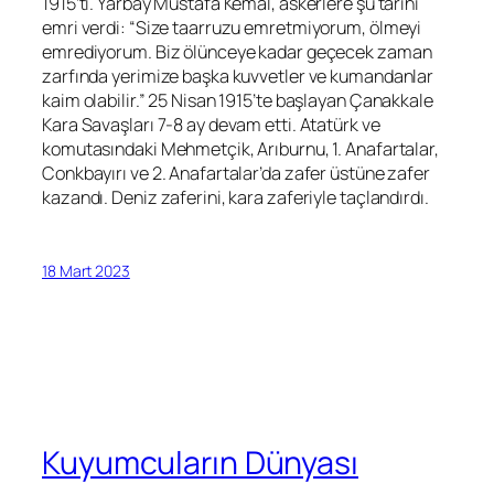
1915’ti. Yarbay Mustafa Kemal, askerlere şu tarihi
emri verdi: “Size taarruzu emretmiyorum, ölmeyi
emrediyorum. Biz ölünceye kadar geçecek zaman
zarfında yerimize başka kuvvetler ve kumandanlar
kaim olabilir.” 25 Nisan 1915’te başlayan Çanakkale
Kara Savaşları 7-8 ay devam etti. Atatürk ve
komutasındaki Mehmetçik, Arıburnu, 1. Anafartalar,
Conkbayırı ve 2. Anafartalar’da zafer üstüne zafer
kazandı. Deniz zaferini, kara zaferiyle taçlandırdı.
18 Mart 2023
Kuyumcuların Dünyası