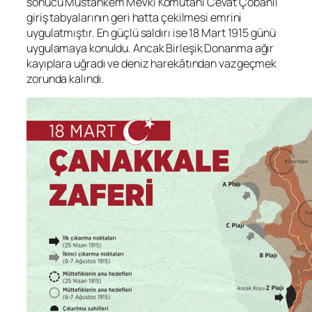
sonucu Müstahkem Mevki Komutanı Cevat Çobanlı
giriş tabyalarının geri hatta çekilmesi emrini
uygulatmıştır. En güçlü saldırı ise 18 Mart 1915 günü
uygulamaya konuldu. Ancak Birleşik Donanma ağır
kayıplara uğradı ve deniz harekâtından vazgeçmek
zorunda kalındı.