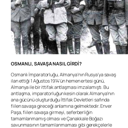
OSMANLI, SAVAŞA NASIL GİRDİ?
Osmanlı İmparatorluğu, Almanya’nın Rusya’ya savaş
ilan ettiği 1 Ağustos 1914’ün hemen ertesi günü,
Almanya ile bir ittifak antlaşması imzalamıştı. Bu
antlaşma, imparatorluğun kesin olarak Almanya’nın
ana gücünü oluşturduğu İttifak Devletleri safında
fiilen savaşa gireceği anlamına gelmektedir. Enver
Paşa, fiilen savaşa girmeyi, seferberliğin
tamamlanmamış olması ve Çanakkale Boğazı
savunmasının tamamlanmaması gibi gerekçelerle