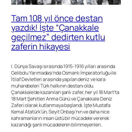
Tam 108 yıl önce destan
yazdık! İşte “Çanakkale
geçilmez” dedirten kutlu
zaferin hikayesi
I. Dünya Savaşı sırasında 1915-1916 yılları arasında
Gelibolu Yarımadası’nda Osmanlı İmparatorluğu ile
İtilaf Devletleri arasında yapılan deniz ve kara
muharebeleri Türk halkının destanı oldu.
Çanakkale’de kazanılan şanlı zafer, her yıl 18 Mart’ta
18 Mart Şehitleri Anma Günü ve Çanakkale Deniz
Zaferi olarak kutlanmaya başlandı. İşte Mustafa
Kemal Atatürk’ün, Seyit Onbaşı’nın ve daha nice
kahramanların insan üstü bir mücadele vererek
kazandığı şanlı mücadelenin bilinmeyenleri.