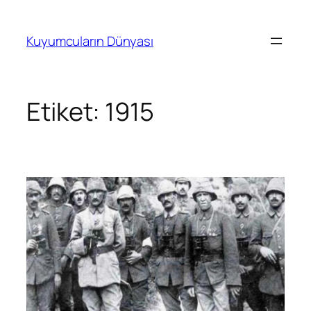
İçeriğe
geç
Kuyumcuların Dünyası
Etiket:
1915