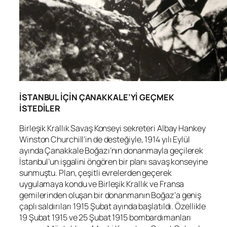
İSTANBUL İÇİN ÇANAKKALE’Yİ GEÇMEK
İSTEDİLER
Birleşik Krallık Savaş Konseyi sekreteri Albay Hankey
Winston Churchill’in de desteğiyle, 1914 yılı Eylül
ayında Çanakkale Boğazı’nın donanmayla geçilerek
İstanbul’un işgalini öngören bir planı savaş konseyine
sunmuştu. Plan, çeşitli evrelerden geçerek
uygulamaya kondu ve Birleşik Krallık ve Fransa
gemilerinden oluşan bir donanmanın Boğaz’a geniş
çaplı saldırıları 1915 Şubat ayında başlatıldı. Özellikle
19 Şubat 1915 ve 25 Şubat 1915 bombardımanları