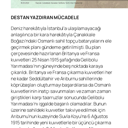
DESTAN YAZDIRAN MÜCADELE
Deniz harekâtıyla İstanbul’a ulaşılamayacağı
anlaşılınca bir kara harekâtıyla Çanakkale
Boğazı’ndaki Osmanlı sahil topçu bataryalarını ele
geçirmek planı gündeme getirilmişti. Bu plan
çerçevesinde hazırlanan Britanya ve Fransa
kuvvetleri 25 Nisan 1915 şafağında Gelibolu
Yarımadası’nın güneyinde beş noktada karaya
çıkarıldı. Britanya ve Fransa çıkarma kuvvetleri her
ne kadar Seddülbahir ve Arıburnu sahillerinde
köprübaşları oluşturmayı başardılarsa da Osmanlı
kuvvetlerinin inatçı savunmaları ve zaman zaman
giriştikleri karşı taarruzlar sonucunda Gelibolu
Yarımadası’nı işgalde başarılı olamadılar. Bunun
üzerine sahildeki kuvvetler takviye edilmek için
Arıburnu’nun kuzeyinde Suvla Koyu’na 6 Ağustos
1915 tarihinde yeni kuvvetlerle bir üçüncü çıkarma