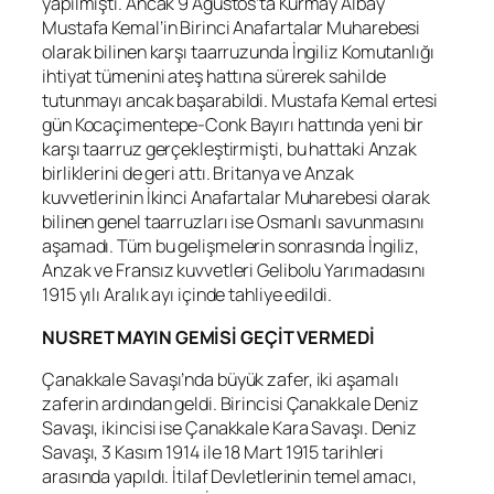
yapılmıştı. Ancak 9 Ağustos’ta Kurmay Albay
Mustafa Kemal’in Birinci Anafartalar Muharebesi
olarak bilinen karşı taarruzunda İngiliz Komutanlığı
ihtiyat tümenini ateş hattına sürerek sahilde
tutunmayı ancak başarabildi. Mustafa Kemal ertesi
gün Kocaçimentepe-Conk Bayırı hattında yeni bir
karşı taarruz gerçekleştirmişti, bu hattaki Anzak
birliklerini de geri attı. Britanya ve Anzak
kuvvetlerinin İkinci Anafartalar Muharebesi olarak
bilinen genel taarruzları ise Osmanlı savunmasını
aşamadı. Tüm bu gelişmelerin sonrasında İngiliz,
Anzak ve Fransız kuvvetleri Gelibolu Yarımadasını
1915 yılı Aralık ayı içinde tahliye edildi.
NUSRET MAYIN GEMİSİ GEÇİT VERMEDİ
Çanakkale Savaşı’nda büyük zafer, iki aşamalı
zaferin ardından geldi. Birincisi Çanakkale Deniz
Savaşı, ikincisi ise Çanakkale Kara Savaşı. Deniz
Savaşı, 3 Kasım 1914 ile 18 Mart 1915 tarihleri
arasında yapıldı. İtilaf Devletlerinin temel amacı,