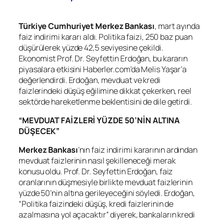
Türkiye Cumhuriyet Merkez Bankası
, mart ayında
faiz indirimi kararı aldı. Politika faizi, 250 baz puan
düşürülerek yüzde 42,5 seviyesine çekildi.
Ekonomist Prof. Dr. Seyfettin Erdoğan, bu kararın
piyasalara etkisini Haberler.com’da Melis Yaşar’a
değerlendirdi. Erdoğan, mevduat ve kredi
faizlerindeki düşüş eğilimine dikkat çekerken, reel
sektörde hareketlenme beklentisini de dile getirdi.
“MEVDUAT FAİZLERİ YÜZDE 50’NİN ALTINA
DÜŞECEK”
Merkez Bankası
‘nın faiz indirimi kararının ardından
mevduat faizlerinin nasıl şekilleneceği merak
konusu oldu. Prof. Dr. Seyfettin Erdoğan, faiz
oranlarının düşmesiyle birlikte mevduat faizlerinin
yüzde 50’nin altına gerileyeceğini söyledi. Erdoğan,
“Politika faizindeki düşüş, kredi faizlerinin de
azalmasına yol açacaktır” diyerek, bankaların kredi