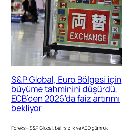
S&P Global, Euro Bölgesi için
büyüme tahminini düşürdü,
ECB’den 2026’da faiz artırımı
bekliyor
Foreks – S&P Global, belirsizlik ve ABD gümrük