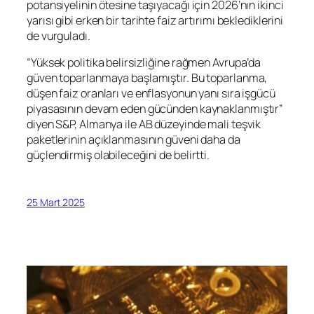
potansiyelinin ötesine taşıyacağı için 2026’nın ikinci
yarısı gibi erken bir tarihte faiz artırımı beklediklerini
de vurguladı.
“Yüksek politika belirsizliğine rağmen Avrupa’da
güven toparlanmaya başlamıştır. Bu toparlanma,
düşen faiz oranları ve enflasyonun yanı sıra işgücü
piyasasının devam eden gücünden kaynaklanmıştır”
diyen S&P, Almanya ile AB düzeyinde mali teşvik
paketlerinin açıklanmasının güveni daha da
güçlendirmiş olabileceğini de belirtti.
25 Mart 2025