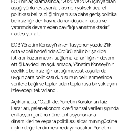
ECB’nin açıklamasında, “2025 ve 2026 için yapılan
aşağı yönlü revizyonlar, kısmen yüksek ticaret
politikası belirsizliğinin yanı sıra daha geniş politika
belirsizliğinden kaynaklanan düşük ihracatı ve
yatırımda devam eden zayıflığı yansıtmaktadır.”
ifadesi yer aldı.
ECB Yönetim Konseyi’nin enflasyonun yüzde 2’lik
orta vadeli hedefinde sürdürülebilir bir şekilde
istikrar kazanmasını sağlama kararlılığının devam
ettiği kaydedilen açıklamada, Yönetim Konseyi’nin
özellikle belirsizliğin arttığı mevcut koşullarda,
uygun para politikası duruşunun belirlenmesinde
verilere bağlı ve toplantıdan toplantıya bir yaklaşım
izleyeceği tekrarlandı.
Açıklamada, “Özellikle, Yönetim Kurulunun faiz
kararları, gelen ekonomik ve finansal veriler ışığında
enflasyon görünümüne, enflasyonun ana
dinamiklerine ve para politikası aktarımının gücüne
ilişkin değerlendirmesine dayanacaktır. Yönetim