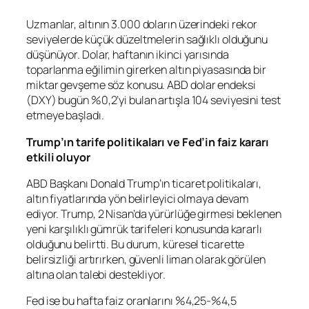
Uzmanlar, altının 3.000 doların üzerindeki rekor
seviyelerde küçük düzeltmelerin sağlıklı olduğunu
düşünüyor. Dolar, haftanın ikinci yarısında
toparlanma eğilimin girerken altın piyasasında bir
miktar gevşeme söz konusu. ABD
dolar endeksi
(DXY) bugün %0,2’yi bulan artışla 104 seviyesini test
etmeye başladı.
Trump’ın tarife politikaları ve Fed’in faiz kararı
etkili oluyor
ABD Başkanı Donald
Trump’ın
ticaret politikaları,
altın fiyatlarında yön belirleyici olmaya devam
ediyor. Trump, 2 Nisan’da yürürlüğe girmesi beklenen
yeni karşılıklı gümrük tarifeleri konusunda kararlı
olduğunu belirtti. Bu durum, küresel ticarette
belirsizliği artırırken, güvenli liman olarak görülen
altına olan talebi destekliyor.
Fed
ise bu hafta
faiz
oranlarını %4,25-%4,5