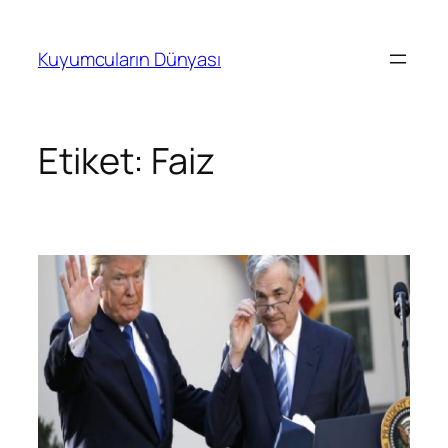
İçeriğe
geç
Kuyumcuların Dünyası
Etiket:
Faiz