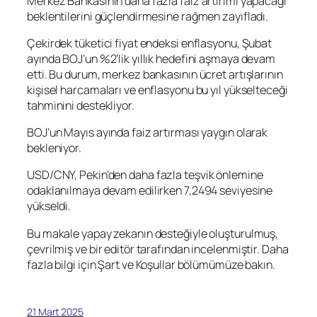
Merkez Bankasının daha fazla faiz artırımı yapacağı
beklentilerini güçlendirmesine rağmen zayıfladı.
Çekirdek tüketici fiyat endeksi enflasyonu, Şubat
ayında BOJ’un %2’lik yıllık hedefini aşmaya devam
etti. Bu durum, merkez bankasının ücret artışlarının
kişisel harcamaları ve enflasyonu bu yıl yükselteceği
tahminini destekliyor.
BOJ’un Mayıs ayında faiz artırması yaygın olarak
bekleniyor.
USD/CNY
, Pekin’den daha fazla teşvik önlemine
odaklanılmaya devam edilirken 7,2494 seviyesine
yükseldi.
Bu makale yapay zekanın desteğiyle oluşturulmuş,
çevrilmiş ve bir editör tarafından incelenmiştir. Daha
fazla bilgi için Şart ve Koşullar bölümümüze bakın.
21 Mart 2025