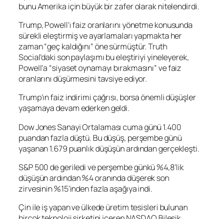
bunu Amerika için büyük bir zafer olarak nitelendirdi.
Trump, Powell’ı faiz oranlarını yönetme konusunda
sürekli eleştirmiş ve ayarlamaları yapmakta her
zaman “geç kaldığını” öne sürmüştür. Truth
Social’daki son paylaşımı bu eleştiriyi yineleyerek,
Powell’a “siyaset oynamayı bırakmasını” ve faiz
oranlarını düşürmesini tavsiye ediyor.
Trump’ın faiz indirimi çağrısı, borsa önemli düşüşler
yaşamaya devam ederken geldi.
Dow Jones
Sanayi Ortalaması cuma günü 1.400
puandan fazla düştü. Bu düşüş, perşembe günü
yaşanan 1.679 puanlık düşüşün ardından gerçekleşti.
S&P 500
de geriledi ve perşembe günkü %4,8’lik
düşüşün ardından %4 oranında düşerek son
zirvesinin %15’inden fazla aşağıya indi.
Çin ile iş yapan ve ülkede üretim tesisleri bulunan
birçok teknoloji şirketini içeren NASDAQ Bileşik