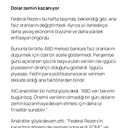
Dolar zemin kazanıyor
Federal Rezerv bu hafta başında, beklendiği gibi, ana
faiz oranlarını değiştirmedi. Ayrıca yıl ilerledikçe
daha yavaş ekonomik büyüme ve daha yüksek
enflasyon öngördü.
Bununla birlikte, ABD merkez bankası faiz oranlarını
düşürmek için özel bir acele göstermedi. Perşembe
günü açıklanan işsizlik başvuruları verileri ise işgücü
piyasasının dirençli olduğunu gösterdi. İşgücü
piyasası, Fed’in para politikasına karar verirken
dikkate aldığı ana faktörlerden biridir.
ING analistleri bir notta şöyle dedi: “ABD veri takvimi
bugün boş. Önemli verilerin olmadığı bir gün, doların
zemin kazanmaya devam etmesi için daha iyi
fırsatlar sunabilir.”
Analistler şöyle devam etti: “Federal Rezerv’in
karartma dönemi de resmen sona erdi. FOMC ve