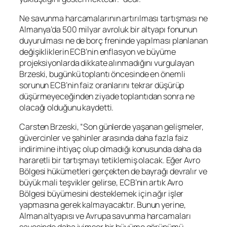
Ne savunma harcamalarının artırılması tartışması ne
Almanya’da 500 milyar avroluk bir altyapı fonunun
duyurulması ne de borç freninde yapılması planlanan
değişikliklerin ECB’nin enflasyon ve büyüme
projeksiyonlarda dikkate alınmadığını vurgulayan
Brzeski, bugünkü toplantı öncesinde en önemli
sorunun ECB’nin faiz oranlarını tekrar düşürüp
düşürmeyeceğinden ziyade toplantıdan sonra ne
olacağı olduğunu kaydetti.
Carsten Brzeski, “Son günlerde yaşanan gelişmeler,
güvercinler ve şahinler arasında daha fazla faiz
indirimine ihtiyaç olup olmadığı konusunda daha da
hararetli bir tartışmayı tetiklemiş olacak. Eğer Avro
Bölgesi hükümetleri gerçekten de bayrağı devralır ve
büyük mali teşvikler gelirse, ECB’nin artık Avro
Bölgesi büyümesini desteklemek için ağır işler
yapmasına gerek kalmayacaktır. Bunun yerine,
Alman altyapısı ve Avrupa savunma harcamaları