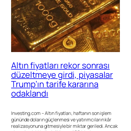
Altın fiyatları rekor sonrası
düzeltmeye girdi, piyasalar
Trump’ın tarife kararına
odaklandı
Investing.com –
Altın
fiyatları, haftanın son işlem
gününde doların güçlenmesi ve yatırımcıların kâr
realizasyonuna gitmesiyle bir miktar geriledi. Ancak