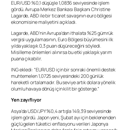
EUR/USD
%0,1 düşüşle 1,0836 seviyesinde işlem
gördü. Avrupa Merkez Bankası Başkanı Christine
Lagarde, ABD ile bir ticaret savaşının euro bölgesi
ekonomisine maliyetini açıkladı.
Lagarde, ABD’nin Avrupa’dan ithalata %25 gümrük
vergisi uygulamasının, Euro Bölgesi büyümesini ilk
yılda yaklaşık 0,3 puan düşüreceğini söyledi.
Misilleme önlemleri alınırsa bu etki yaklaşık yarım
puana çıkabilir.
ING ekledi: “EUR/USD için bir sonraki önemli destek
muhtemelen 1,0725 seviyesindeki 200 günlük
hareketli ortalamadır. Bu seviye artık dolara yönelik
olumlu havaya dönüş için kilit bir gösterge.”
Yen zayıflıyor
Asya’da
USD/JPY
%0,4 artışla 149,39 seviyesinde
işlem gördü. Japon yeni, Şubat ayı için beklenenden
güçlü gelen tüketici enflasyonu verileri Japonya