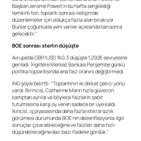
Başkan Jerome Powell’ın bu hafta sergilediği
temkinli ton, toplantı sonrası iletişimde
düzenlemeler için oldukça fazla alan bırakıyor.
Bunlar çoğunlukla yeni veriler açıklandıktan sonra
gelecektir.”
BOE sonrası sterlin düşüşte
Avrupa’da
GBP/USD
%0,3 düşüşle 1,2926 seviyesine
geriledi. İngiltere Merkez Bankası Perşembe günkü
politika toplantısında ana faiz oranını değiştirmedi.
ING şöyle belirtti: “Toplantının iki dikkat çekici yönü
vardı. Birincisi, Catherine Mann hızla güvercin
kamptan ayrıldı ve böylece faizlerin sabit
tutulmasına karşı oy veren sadece bir üye kaldı.
İkincisi, iş piyasasında daha fazla istikrarsızlık
görülmesi durumunda BOE’nin dezenflasyonla ilgili
sonuçlar çıkarabileceğine ve faizleri daha hızlı
düşürebileceğine dair bazı ifadeler gördük.”