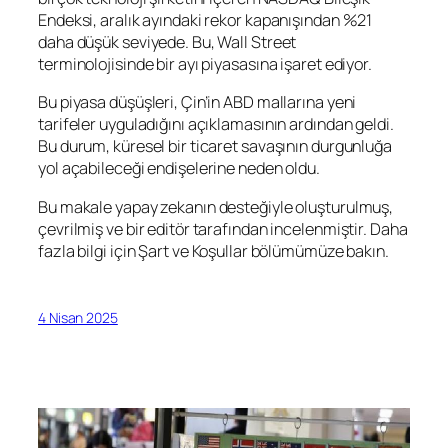
Endeksi, aralık ayındaki rekor kapanışından %21
daha düşük seviyede. Bu, Wall Street
terminolojisinde bir ayı piyasasına işaret ediyor.
Bu piyasa düşüşleri, Çin’in ABD mallarına yeni
tarifeler uyguladığını açıklamasının ardından geldi.
Bu durum, küresel bir ticaret savaşının durgunluğa
yol açabileceği endişelerine neden oldu.
Bu makale yapay zekanın desteğiyle oluşturulmuş,
çevrilmiş ve bir editör tarafından incelenmiştir. Daha
fazla bilgi için Şart ve Koşullar bölümümüze bakın.
4 Nisan 2025