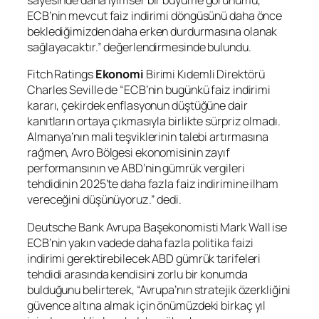
sayesinde daha iyimser bir büyüme görünümü,
ECB’nin mevcut faiz indirimi döngüsünü daha önce
beklediğimizden daha erken durdurmasına olanak
sağlayacaktır.” değerlendirmesinde bulundu.
Fitch Ratings
Ekonomi
Birimi Kıdemli Direktörü
Charles Seville de “ECB’nin bugünkü faiz indirimi
kararı, çekirdek enflasyonun düştüğüne dair
kanıtların ortaya çıkmasıyla birlikte sürpriz olmadı.
Almanya’nın mali teşviklerinin talebi artırmasına
rağmen, Avro Bölgesi ekonomisinin zayıf
performansının ve ABD’nin gümrük vergileri
tehdidinin 2025’te daha fazla faiz indirimine ilham
vereceğini düşünüyoruz.” dedi.
Deutsche Bank Avrupa Başekonomisti Mark Wall ise
ECB’nin yakın vadede daha fazla politika faizi
indirimi gerektirebilecek ABD gümrük tarifeleri
tehdidi arasında kendisini zorlu bir konumda
bulduğunu belirterek, “Avrupa’nın stratejik özerkliğini
güvence altına almak için önümüzdeki birkaç yıl