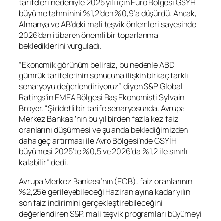
tarifeleri nedeniyle 2025 yılı için Euro Bölgesi GSYH
büyüme tahminini %1,2’den %0,9’a düşürdü. Ancak,
Almanya ve AB’deki mali teşvik önlemleri sayesinde
2026’dan itibaren önemli bir toparlanma
beklediklerini vurguladı.
“Ekonomik görünüm belirsiz, bu nedenle ABD
gümrük tarifelerinin sonucuna ilişkin birkaç farklı
senaryoyu değerlendiriyoruz” diyen S&P Global
Ratings’in EMEA Bölgesi Baş Ekonomisti Sylvain
Broyer, “Şiddetli bir tarife senaryosunda, Avrupa
Merkez Bankası’nın bu yıl birden fazla kez faiz
oranlarını düşürmesi ve şu anda beklediğimizden
daha geç artırması ile Avro Bölgesi’nde GSYİH
büyümesi 2025‘te %0,5 ve 2026’da %1,2 ile sınırlı
kalabilir” dedi.
Avrupa Merkez Bankası’nın (ECB), faiz oranlarının
%2,25’e gerileyebileceği Haziran ayına kadar yılın
son faiz indirimini gerçekleştirebileceğini
değerlendiren S&P, mali teşvik programları büyümeyi