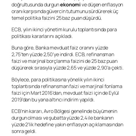
doğrultusunda durgun
ekonomi
ve düşen enflasyon
oranı karşısında güvercin tutumunu sürdürerek üç
temel politika faizini 25 baz puan düşürdü.
ECB, yılın ikinci yönetim kurulu toplantısında para
politikası kararlarını açıkladı.
Buna göre, Banka mevduat faiz oranını yüzde
2,75’ten yüzde 2,50’ye indirdi. ECB, refinansman
faizi ve marjinal borçlanma faizini de 25 baz puan
düşürerek sırasıyla yüzde 2,65 ve yüzde 2,90’a çekti.
Böylece, para politikasına yönelik yılın ikinci
toplantısında refinansman faizi ve marjinal fonlama
faizi için Mart 2016’dan, mevduat faizi için de Eylül
2019’dan bu yana altıncı indirim yapıldı.
ECB’nin kararı, Avro Bölgesi genelinde büyümenin
durgun olması ve şubatta yüzde 2,4 ile bankanın
yüzde 2’lik hedefine yakın enflasyon açıklamasından
sonra geldi.