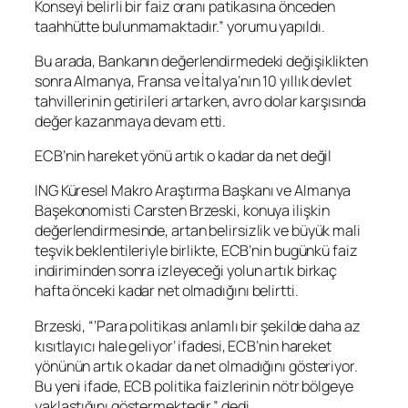
Konseyi belirli bir faiz oranı patikasına önceden
taahhütte bulunmamaktadır.” yorumu yapıldı.
Bu arada, Bankanın değerlendirmedeki değişiklikten
sonra Almanya, Fransa ve İtalya’nın 10 yıllık devlet
tahvillerinin getirileri artarken, avro dolar karşısında
değer kazanmaya devam etti.
ECB’nin hareket yönü artık o kadar da net değil
ING Küresel Makro Araştırma Başkanı ve Almanya
Başekonomisti Carsten Brzeski, konuya ilişkin
değerlendirmesinde, artan belirsizlik ve büyük mali
teşvik beklentileriyle birlikte, ECB’nin bugünkü faiz
indiriminden sonra izleyeceği yolun artık birkaç
hafta önceki kadar net olmadığını belirtti.
Brzeski, “‘Para politikası anlamlı bir şekilde daha az
kısıtlayıcı hale geliyor’ ifadesi, ECB’nin hareket
yönünün artık o kadar da net olmadığını gösteriyor.
Bu yeni ifade, ECB politika faizlerinin nötr bölgeye
yaklaştığını göstermektedir.” dedi.