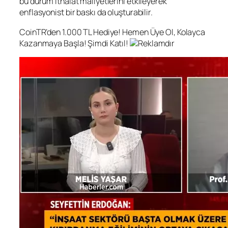
bu durum ithalat maliyetlerini etkileyerek
enflasyonist bir baskı da oluşturabilir.
CoinTR’den 1.000 TL Hediye! Hemen Üye Ol, Kolayca
Kazanmaya Başla! Şimdi Katıl!
Reklamdır