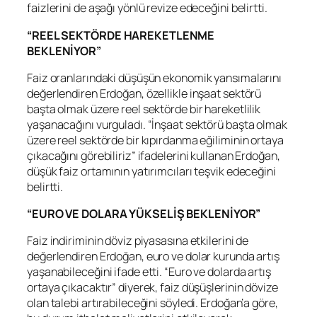
faizlerini de aşağı yönlü revize edeceğini belirtti.
“REEL SEKTÖRDE HAREKETLENME
BEKLENİYOR”
Faiz oranlarındaki düşüşün ekonomik yansımalarını
değerlendiren Erdoğan, özellikle inşaat sektörü
başta olmak üzere reel sektörde bir hareketlilik
yaşanacağını vurguladı. “İnşaat sektörü başta olmak
üzere reel sektörde bir kıpırdanma eğiliminin ortaya
çıkacağını görebiliriz” ifadelerini kullanan Erdoğan,
düşük faiz ortamının yatırımcıları teşvik edeceğini
belirtti.
“EURO VE DOLARA YÜKSELİŞ BEKLENİYOR”
Faiz indiriminin döviz piyasasına etkilerini de
değerlendiren Erdoğan, euro ve dolar kurunda artış
yaşanabileceğini ifade etti. “Euro ve dolarda artış
ortaya çıkacaktır” diyerek, faiz düşüşlerinin dövize
olan talebi artırabileceğini söyledi. Erdoğan’a göre,