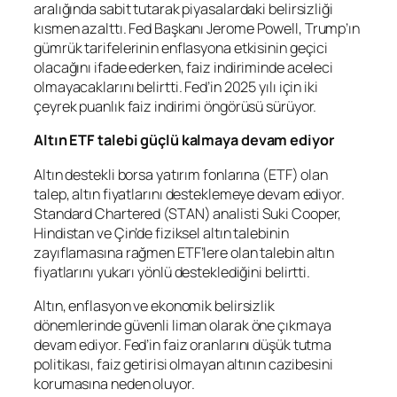
aralığında sabit tutarak piyasalardaki belirsizliği
kısmen azalttı. Fed Başkanı Jerome
Powell
, Trump’ın
gümrük tarifelerinin enflasyona etkisinin geçici
olacağını ifade ederken, faiz indiriminde aceleci
olmayacaklarını belirtti. Fed’in 2025 yılı için iki
çeyrek puanlık faiz indirimi öngörüsü sürüyor.
Altın ETF talebi güçlü kalmaya devam ediyor
Altın destekli borsa yatırım fonlarına (ETF) olan
talep, altın fiyatlarını desteklemeye devam ediyor.
Standard Chartered
(
STAN
) analisti Suki Cooper,
Hindistan ve Çin’de fiziksel altın talebinin
zayıflamasına rağmen ETF’lere olan talebin altın
fiyatlarını yukarı yönlü desteklediğini belirtti.
Altın, enflasyon ve ekonomik belirsizlik
dönemlerinde güvenli liman olarak öne çıkmaya
devam ediyor. Fed’in faiz oranlarını düşük tutma
politikası, faiz getirisi olmayan altının cazibesini
korumasına neden oluyor.