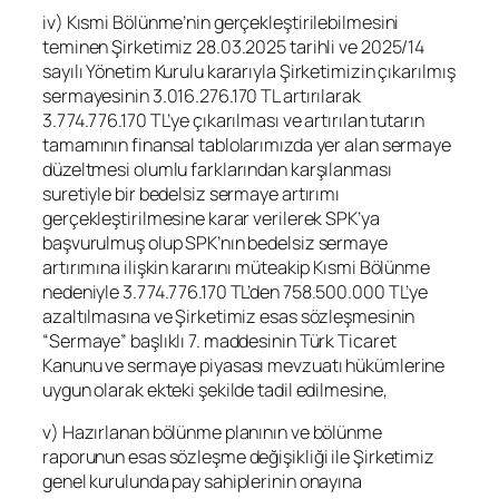
iv) Kısmi Bölünme’nin gerçekleştirilebilmesini
teminen Şirketimiz 28.03.2025 tarihli ve 2025/14
sayılı Yönetim Kurulu kararıyla Şirketimizin çıkarılmış
sermayesinin 3.016.276.170 TL artırılarak
3.774.776.170 TL’ye çıkarılması ve artırılan tutarın
tamamının finansal tablolarımızda yer alan sermaye
düzeltmesi olumlu farklarından karşılanması
suretiyle bir bedelsiz sermaye artırımı
gerçekleştirilmesine karar verilerek SPK’ya
başvurulmuş olup SPK’nın bedelsiz sermaye
artırımına ilişkin kararını müteakip Kısmi Bölünme
nedeniyle 3.774.776.170 TL’den 758.500.000 TL’ye
azaltılmasına ve Şirketimiz esas sözleşmesinin
“Sermaye” başlıklı 7. maddesinin Türk Ticaret
Kanunu ve sermaye piyasası mevzuatı hükümlerine
uygun olarak ekteki şekilde tadil edilmesine,
v) Hazırlanan bölünme planının ve bölünme
raporunun esas sözleşme değişikliği ile Şirketimiz
genel kurulunda pay sahiplerinin onayına