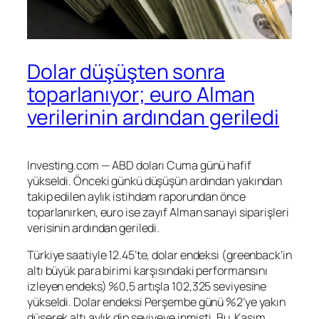
Dolar düşüşten sonra
toparlanıyor; euro Alman
verilerinin ardından geriledi
Investing.com — ABD doları Cuma günü hafif
yükseldi. Önceki günkü düşüşün ardından yakından
takip edilen aylık istihdam raporundan önce
toparlanırken, euro ise zayıf Alman sanayi siparişleri
verisinin ardından geriledi.
Türkiye saatiyle 12.45’te,
dolar endeksi
(greenback’in
altı büyük para birimi karşısındaki performansını
izleyen endeks) %0,5 artışla 102,325 seviyesine
yükseldi. Dolar endeksi Perşembe günü %2’ye yakın
düşerek altı aylık dip seviyeye inmişti. Bu, Kasım