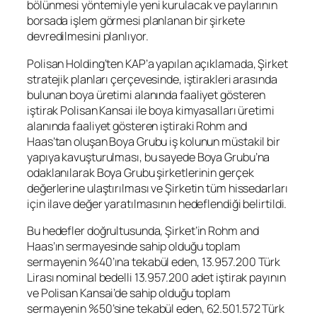
bölünmesi yöntemiyle yeni kurulacak ve paylarının
borsada işlem görmesi planlanan bir şirkete
devredilmesini planlıyor.
Polisan Holding’ten KAP’a yapılan açıklamada, Şirket
stratejik planları çerçevesinde, iştirakleri arasında
bulunan boya üretimi alanında faaliyet gösteren
iştirak Polisan Kansai ile boya kimyasalları üretimi
alanında faaliyet gösteren iştiraki Rohm and
Haas’tan oluşan Boya Grubu iş kolunun müstakil bir
yapıya kavuşturulması, bu sayede Boya Grubu’na
odaklanılarak Boya Grubu şirketlerinin gerçek
değerlerine ulaştırılması ve Şirketin tüm hissedarları
için ilave değer yaratılmasının hedeflendiği belirtildi.
Bu hedefler doğrultusunda, Şirket’in Rohm and
Haas’ın sermayesinde sahip olduğu toplam
sermayenin %40’ına tekabül eden, 13.957.200 Türk
Lirası nominal bedelli 13.957.200 adet iştirak payının
ve Polisan Kansai’de sahip olduğu toplam
sermayenin %50’sine tekabül eden, 62.501.572 Türk