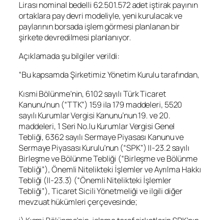
Lirası nominal bedelli 62.501.572 adet iştirak payının
ortaklara pay devri modeliyle, yeni kurulacak ve
paylarının borsada işlem görmesi planlanan bir
şirkete devredilmesi planlanıyor.
Açıklamada şu bilgiler verildi:
“Bu kapsamda Şirketimiz Yönetim Kurulu tarafından,
Kısmi Bölünme’nin, 6102 sayılı Türk Ticaret
Kanunu’nun (“TTK”) 159 ila 179 maddeleri, 5520
sayılı Kurumlar Vergisi Kanunu’nun 19. ve 20.
maddeleri, 1 Seri No.lu Kurumlar Vergisi Genel
Tebliği, 6362 sayılı Sermaye Piyasası Kanunu ve
Sermaye Piyasası Kurulu’nun (“SPK”) II-23.2 sayılı
Birleşme ve Bölünme Tebliği (“Birleşme ve Bölünme
Tebliği”), Önemli Nitelikteki İşlemler ve Ayrılma Hakkı
Tebliği (II-23.3) (“Önemli Nitelikteki İşlemler
Tebliği”), Ticaret Sicili Yönetmeliği ve ilgili diğer
mevzuat hükümleri çerçevesinde;