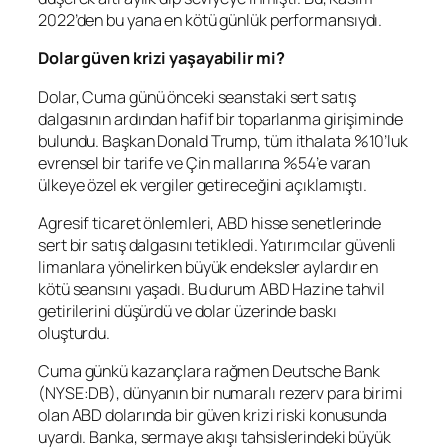
2022’den bu yana en kötü günlük performansıydı.
Dolar güven krizi yaşayabilir mi?
Dolar, Cuma günü önceki seanstaki sert satış
dalgasının ardından hafif bir toparlanma girişiminde
bulundu. Başkan Donald Trump, tüm ithalata %10’luk
evrensel bir tarife ve Çin mallarına %54’e varan
ülkeye özel ek vergiler getireceğini açıklamıştı.
Agresif ticaret önlemleri, ABD hisse senetlerinde
sert bir satış dalgasını tetikledi. Yatırımcılar güvenli
limanlara yönelirken büyük endeksler aylardır en
kötü seansını yaşadı. Bu durum ABD Hazine tahvil
getirilerini düşürdü ve dolar üzerinde baskı
oluşturdu.
Cuma günkü kazançlara rağmen Deutsche Bank
(NYSE:
DB
), dünyanın bir numaralı rezerv para birimi
olan ABD dolarında bir güven krizi riski konusunda
uyardı. Banka, sermaye akışı tahsislerindeki büyük