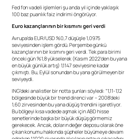
Fed fon vadeli işlemleri şu anda yıl içinde yaklaşık
100 baz puanlık faiz indirimi öngörüyor.
Euro kazançlarının bir kısmını geri verdi
Avrupa’da
EUR/USD
%0,7 düşüşle 1,0975
seviyesinden işlem gördü. Perşembe günkü
kazançlarının bir kısmını geri verdi. Tek para birimi
önceki gün %1,8 yükselerek (Kasım 2022’den bu yana
en büyük günlük artış) 1,1147 seviyesine kadar
çıkmıştı. Bu, Eylül sonundan bu yana görülmeyen bir
seviyeydi.
ING’deki analistler bir notta şunları söyledi: “1,11-1,12
bölgesinde büyük bir trend direnci var – 2008’deki
1,60 zirvesinden bu yana düşüş trendini işaretliyor.
Bu bölgeyi kısa vadede aşmak için ABD hisse
senetlerinde başka bir büyük düşüş görmemiz
gerekecek. Ancak, doların değer deposu olarak öne
çıkan konumu hakkında şüpheler büyümeye devam
ederken 1,1020 civarında alıcıların ortaya çıkacağını