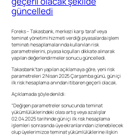
geçerli olacak şekilde
güncelledi
Foreks – Takasbank, merkezi karşı taraf veya
teminat yönetimi hizmeti verdiği piyasalarda işlem
teminatı hesaplamalarında kullanılan risk
parametrelerini, piyasa koşulları dikkate alınarak
yapılan değerlendirmeler sonucu güncelledi.
Takasbank’tan yapılan açıklamaya göre, yeni risk
parametreleri 2 Nisan 2025 Çarşamba günü, gün içi
ilk risk hesaplama anından itibaren geçerli olacak.
Açıklamada şöyle denildi:
“Değişen parametreler sonucunda teminat
yükümlülüklerindeki olası artış veya azalışlar
02.04.2025 tarihinde gün içi ilk risk hesaplama
işlemleri sonrasında üye ekranlarından izlenebilecek
olup üyelerimizce teminat yükümlülüklerine ilişkin