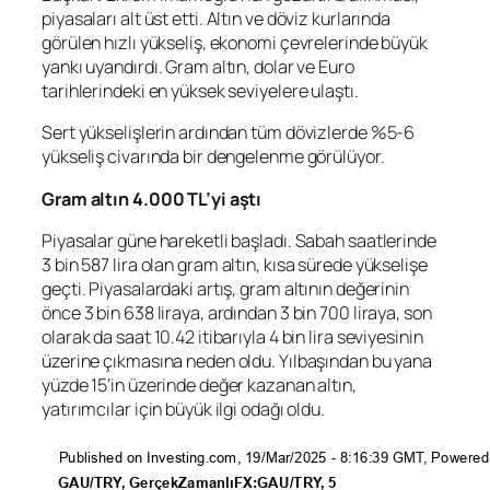
piyasaları alt üst etti.
Altın
ve döviz kurlarında
görülen hızlı yükseliş, ekonomi çevrelerinde büyük
yankı uyandırdı. Gram altın, dolar ve Euro
tarihlerindeki en yüksek seviyelere ulaştı.
Sert yükselişlerin ardından tüm dövizlerde %5-6
yükseliş civarında bir dengelenme görülüyor.
Gram altın 4.000 TL’yi aştı
Piyasalar güne hareketli başladı. Sabah saatlerinde
3 bin 587 lira olan
gram altın
, kısa sürede yükselişe
geçti. Piyasalardaki artış, gram altının değerinin
önce 3 bin 638 liraya, ardından 3 bin 700 liraya, son
olarak da saat 10.42 itibarıyla 4 bin lira seviyesinin
üzerine çıkmasına neden oldu. Yılbaşından bu yana
yüzde 15’in üzerinde değer kazanan altın,
yatırımcılar için büyük ilgi odağı oldu.