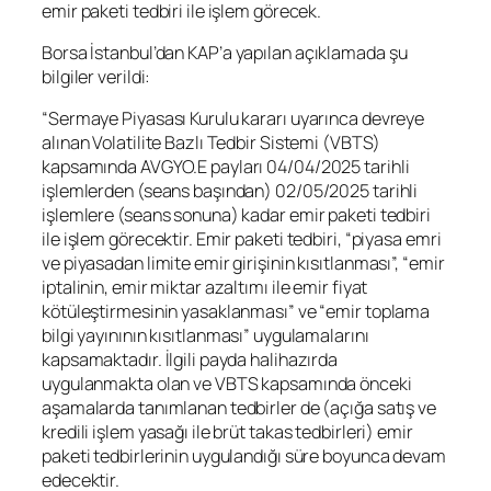
emir paketi tedbiri ile işlem görecek.
Borsa İstanbul
’dan KAP’a yapılan açıklamada şu
bilgiler verildi:
“Sermaye Piyasası Kurulu kararı uyarınca devreye
alınan Volatilite Bazlı Tedbir Sistemi (VBTS)
kapsamında AVGYO.E payları 04/04/2025 tarihli
işlemlerden (seans başından) 02/05/2025 tarihli
işlemlere (seans sonuna) kadar emir paketi tedbiri
ile işlem görecektir. Emir paketi tedbiri, “piyasa emri
ve piyasadan limite emir girişinin kısıtlanması”, “emir
iptalinin, emir miktar azaltımı ile emir fiyat
kötüleştirmesinin yasaklanması” ve “emir toplama
bilgi yayınının kısıtlanması” uygulamalarını
kapsamaktadır. İlgili payda halihazırda
uygulanmakta olan ve VBTS kapsamında önceki
aşamalarda tanımlanan tedbirler de (açığa satış ve
kredili işlem yasağı ile brüt takas tedbirleri) emir
paketi tedbirlerinin uygulandığı süre boyunca devam
edecektir.