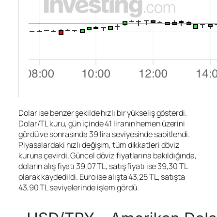
Dolar ise benzer şekilde hızlı bir yükseliş gösterdi.
Dolar/TL
kuru, gün içinde 41 liranın hemen üzerini
gördü ve sonrasında 39 lira seviyesinde sabitlendi.
Piyasalardaki hızlı değişim, tüm dikkatleri döviz
kuruna çevirdi. Güncel döviz fiyatlarına bakıldığında,
doların alış fiyatı 39,07 TL, satış fiyatı ise 39,30 TL
olarak kaydedildi. Euro ise alışta 43,25 TL, satışta
43,90 TL seviyelerinde işlem gördü.