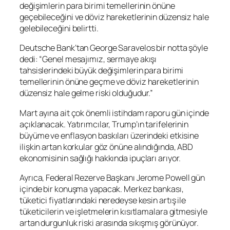
değişimlerin para birimi temellerinin önüne
geçebileceğini ve döviz hareketlerinin düzensiz hale
gelebileceğini belirtti.
Deutsche Bank’tan George Saravelos bir notta şöyle
dedi: “Genel mesajımız, sermaye akışı
tahsislerindeki büyük değişimlerin para birimi
temellerinin önüne geçme ve döviz hareketlerinin
düzensiz hale gelme riski olduğudur.”
Mart ayına ait çok önemli istihdam raporu gün içinde
açıklanacak. Yatırımcılar, Trump’ın tarifelerinin
büyüme ve enflasyon baskıları üzerindeki etkisine
ilişkin artan korkular göz önüne alındığında, ABD
ekonomisinin sağlığı hakkında ipuçları arıyor.
Ayrıca, Federal Rezerve Başkanı Jerome Powell gün
içinde bir konuşma yapacak. Merkez bankası,
tüketici fiyatlarındaki neredeyse kesin artış ile
tüketicilerin ve işletmelerin kısıtlamalara gitmesiyle
artan durgunluk riski arasında sıkışmış görünüyor.