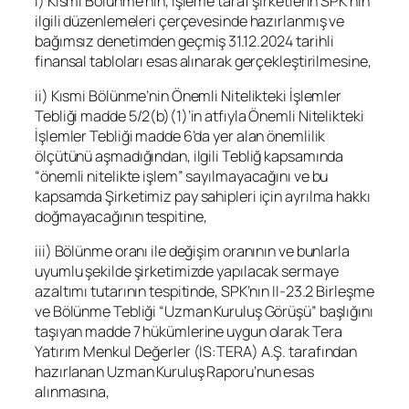
i) Kısmi Bölünme’nin, işleme taraf şirketlerin SPK’nın
ilgili düzenlemeleri çerçevesinde hazırlanmış ve
bağımsız denetimden geçmiş 31.12.2024 tarihli
finansal tabloları esas alınarak gerçekleştirilmesine,
ii) Kısmi Bölünme’nin Önemli Nitelikteki İşlemler
Tebliği madde 5/2(b)(1)’in atfıyla Önemli Nitelikteki
İşlemler Tebliği madde 6’da yer alan önemlilik
ölçütünü aşmadığından, ilgili Tebliğ kapsamında
“önemli nitelikte işlem” sayılmayacağını ve bu
kapsamda Şirketimiz pay sahipleri için ayrılma hakkı
doğmayacağının tespitine,
iii) Bölünme oranı ile değişim oranının ve bunlarla
uyumlu şekilde şirketimizde yapılacak sermaye
azaltımı tutarının tespitinde, SPK’nın II-23.2 Birleşme
ve Bölünme Tebliği “Uzman Kuruluş Görüşü” başlığını
taşıyan madde 7 hükümlerine uygun olarak Tera
Yatırım Menkul Değerler (IS:
TERA
) A.Ş. tarafından
hazırlanan Uzman Kuruluş Raporu’nun esas
alınmasına,