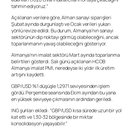
tahmin ediyoruz.”
Açıklanan verilere göre, Alman sanayi siparişleri
Şubat ayında durgunlaştı ve Ocak verileri yukarı
yönlü revize edildi. Bu durum, Almanya’nın sanayi
sektörünün dip noktayı görmüş olabileceğini, ancak
toparlanmanın yavaş olabileceğini gösteriyor.
Almanya’nın imalat sektörü Mart ayında toparlanma
belirtileri gösterdi. Salı günü açıklanan HCOB
Almanya imalat PMI, neredeyse iki yıldır ilk üretim
artışını kaydetti.
GBP/USD
%1 düşüşle 1,2971 seviyesinden işlem
gördü. Perşembe seansında Ekim ayından bu yana
en yüksek seviyeye çıkmasının ardından geriledi.
ING şunları ekledi: “GBP/USD kısa sürede uzun bir yol
kat etti ve 1,30-32 bölgesinde bir miktar
konsolidasyon yaşayabilir.”