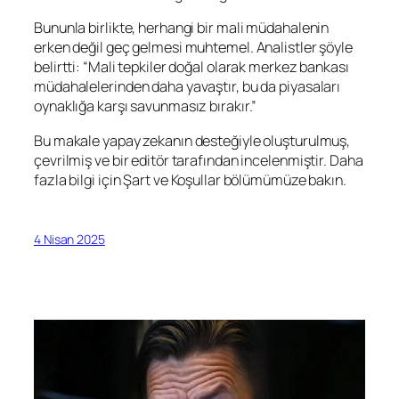
Bununla birlikte, herhangi bir mali müdahalenin
erken değil geç gelmesi muhtemel. Analistler şöyle
belirtti: “Mali tepkiler doğal olarak merkez bankası
müdahalelerinden daha yavaştır, bu da piyasaları
oynaklığa karşı savunmasız bırakır.”
Bu makale yapay zekanın desteğiyle oluşturulmuş,
çevrilmiş ve bir editör tarafından incelenmiştir. Daha
fazla bilgi için Şart ve Koşullar bölümümüze bakın.
4 Nisan 2025