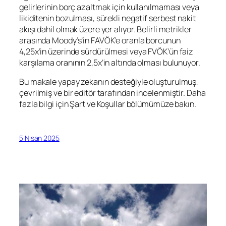
gelirlerinin borç azaltmak için kullanılmaması veya
likiditenin bozulması, sürekli negatif serbest nakit
akışı dahil olmak üzere yer alıyor. Belirli metrikler
arasında Moody’s’in FAVÖK’e oranla borcunun
4,25x’in üzerinde sürdürülmesi veya FVÖK’ün faiz
karşılama oranının 2,5x’in altında olması bulunuyor.
Bu makale yapay zekanın desteğiyle oluşturulmuş,
çevrilmiş ve bir editör tarafından incelenmiştir. Daha
fazla bilgi için Şart ve Koşullar bölümümüze bakın.
5 Nisan 2025