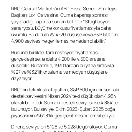
RBC Capital Markets’in ABD Hisse Senedi Stratejisi
Başkanı Lori Calvasina, Cuma kapanışı sonrası
yayınladığı raporda şunları belirtti: “Stagflasyon
senaryosu, büyüme korkusu fiyatlamasıyla daha
uyumlu. Bu durum %14-20 düşüşe veya S&P 500’ün
4.900 seviyesine gerilemesine neden olabilir.”
Bununla birlikte, tam resesyon fiyatlaması
gerçekleşirse, endeks 4.200 ile 4.500 arasına
düşebilir. Bu tahmin, 1930’lardan bu yana sırasıyla
%27 ve %32’lik ortalama ve medyan düşüşlere
dayanıyor.
RBC’nin teknik stratejistleri, S&P 500 için bir sonraki
destek seviyesini Nisan 2024’teki düşük olan 4.954
olarak belirledi. Sonraki destek seviyesi ise 4.884’te
bulunuyor. Bu seviye, Ekim 2023-Şubat 2025 boğa
piyasasının %61,8’lik geri çekilmesini temsil ediyor.
Direnç seviyeleri 5.126 ve 5.228’de görülüyor. Cuma