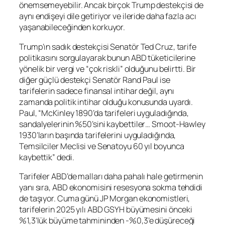
önemsemeyebilir. Ancak birçok Trump destekçisi de
aynı endişeyi dile getiriyor ve ileride daha fazla acı
yaşanabileceğinden korkuyor.
Trump’ın sadık destekçisi Senatör Ted Cruz, tarife
politikasını sorgulayarak bunun ABD tüketicilerine
yönelik bir vergi ve “çok riskli” olduğunu belirtti. Bir
diğer güçlü destekçi Senatör Rand Paul ise
tarifelerin sadece finansal intihar değil, aynı
zamanda politik intihar olduğu konusunda uyardı.
Paul, “McKinley 1890’da tarifeleri uyguladığında,
sandalyelerinin %50’sini kaybettiler… Smoot-Hawley
1930’ların başında tarifelerini uyguladığında,
Temsilciler Meclisi ve Senatoyu 60 yıl boyunca
kaybettik” dedi.
Tarifeler ABD’de malları daha pahalı hale getirmenin
yanı sıra, ABD ekonomisini resesyona sokma tehdidi
de taşıyor. Cuma günü JP Morgan ekonomistleri,
tarifelerin 2025 yılı ABD GSYH büyümesini önceki
%1,3’lük büyüme tahmininden -%0,3’e düşüreceği