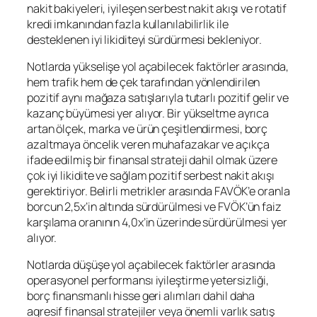
nakit bakiyeleri, iyileşen serbest nakit akışı ve rotatif
kredi imkanından fazla kullanılabilirlik ile
desteklenen iyi likiditeyi sürdürmesi bekleniyor.
Notlarda yükselişe yol açabilecek faktörler arasında,
hem trafik hem de çek tarafından yönlendirilen
pozitif aynı mağaza satışlarıyla tutarlı pozitif gelir ve
kazanç büyümesi yer alıyor. Bir yükseltme ayrıca
artan ölçek, marka ve ürün çeşitlendirmesi, borç
azaltmaya öncelik veren muhafazakar ve açıkça
ifade edilmiş bir finansal strateji dahil olmak üzere
çok iyi likidite ve sağlam pozitif serbest nakit akışı
gerektiriyor. Belirli metrikler arasında FAVÖK’e oranla
borcun 2,5x’in altında sürdürülmesi ve FVÖK’ün faiz
karşılama oranının 4,0x’in üzerinde sürdürülmesi yer
alıyor.
Notlarda düşüşe yol açabilecek faktörler arasında
operasyonel performansı iyileştirme yetersizliği,
borç finansmanlı hisse geri alımları dahil daha
agresif finansal stratejiler veya önemli varlık satış