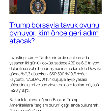
Trump borsayla tavuk oyunu
oynuyor, kim önce geri adım
atacak?
Investing.com — Tarifelerin ardından borsada
yaşanan iki günlük çöküş, sadece ABD’de 6,6 trilyon
dolarlık servetin buharlaşmasına neden oldu. Dow iki
günde %9,3 düşerken,
S&P 500
%10,5 değer
kaybetti. NASDAQ %11,4 düşüşle ayı piyasası
bölgesine girdi ve son zirvelere göre toplam düşüşü
%20’yi aştı.
Bu kanlı tabloya rağmen, Başkan Trump
Amerikalılara “sağlam durun” çağrısında bulunarak
“kazanacağız” dedi.