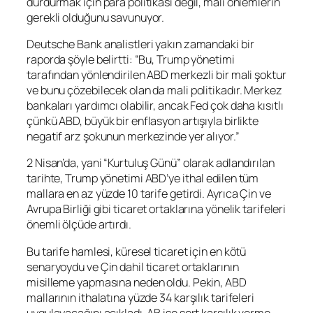
durdurmak için para politikası değil, mali önlemlerin
gerekli olduğunu savunuyor.
Deutsche Bank analistleri yakın zamandaki bir
raporda şöyle belirtti: “Bu, Trump yönetimi
tarafından yönlendirilen ABD merkezli bir mali şoktur
ve bunu çözebilecek olan da mali politikadır. Merkez
bankaları yardımcı olabilir, ancak Fed çok daha kısıtlı
çünkü ABD, büyük bir enflasyon artışıyla birlikte
negatif arz şokunun merkezinde yer alıyor.”
2 Nisan’da, yani “Kurtuluş Günü” olarak adlandırılan
tarihte, Trump yönetimi ABD’ye ithal edilen tüm
mallara en az yüzde 10 tarife getirdi. Ayrıca Çin ve
Avrupa Birliği gibi ticaret ortaklarına yönelik tarifeleri
önemli ölçüde artırdı.
Bu tarife hamlesi, küresel ticaret için en kötü
senaryoydu ve Çin dahil ticaret ortaklarının
misilleme yapmasına neden oldu. Pekin, ABD
mallarının ithalatına yüzde 34 karşılık tarifeleri
uygulayacağını açıkladı. AB ise sert karşılık verme