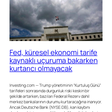
Fed, küresel ekonomi tarife
kaynaklı uçuruma bakarken
kurtarıcı olmayacak
Investing.com — Trump yönetiminin “Kurtuluş Günü”
tarifeleri sonrasında durgunluk riski keskin bir
şekilde artarken, bazıları Federal Rezerv dahil
merkez bankalarının durumu kurtaracağına inanıyor.
Ancak Deutsche Bank (NYSE:
DB
), kan kaybını