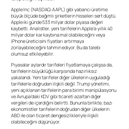
Apple Inc (NASDAQ:
AAPL
) gibi yabancı üretime
büyük ölçüde bağımlı şirketlerin hisseleri sert düştü.
Apple iki günde 533 milyar dolar piyasa değeri
kaybetti. Analistler, yeni tarifelerin Apple’a yıllık 40
milyar dolar kar kaybına mal olabileceğini veya
iPhone üreticisini fiyatları artırmaya
zorlayabileceğini tahmin ediyor. Bu da talebi
olumsuz etkileyebilir.
Piyasalar aylardır tarifeleri fiyatlamaya çalışsa da,
tarifelerin büyüklüğü karşısında hazırlıksız
yakalandı. Yeni tarifeler diğer ülkelerin uyguladığı
tarifelerle doğrudan ilişkili değil. Trump yönetimi,
yeni açıklanan tarifelerin para birimi manipülasyonu
ve Avrupa’daki KDV gibi ticareti azaltan diğer
vergileri de içerdiğini belirtti. Bununla birlikte, bazı
ekonomistler tarifelerin doğrudan diğer ülkelerin
ABD ile olan ticaret dengesizlikleriyle ilişkili
olabileceğini düşünüyor.