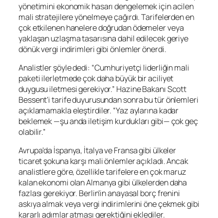
yönetimini ekonomik hasarı dengelemek için acilen
mali stratejilere yönelmeye çağırdı. Tarifelerden en
çok etkilenen hanelere doğrudan ödemeler veya
yaklaşan uzlaşma tasarısına dahil edilecek geriye
dönük vergi indirimleri gibi önlemler önerdi.
Analistler şöyle dedi: “Cumhuriyetçi liderliğin mali
paketi ilerletmede çok daha büyük bir aciliyet
duygusu iletmesi gerekiyor.” Hazine Bakanı Scott
Bessent’i tarife duyurusundan sonra bu tür önlemleri
açıklamamakla eleştirdiler. “Yaz aylarına kadar
beklemek —şu anda iletişim kurdukları gibi— çok geç
olabilir.”
Avrupa’da İspanya, İtalya ve Fransa gibi ülkeler
ticaret şokuna karşı mali önlemler açıkladı. Ancak
analistlere göre, özellikle tarifelere en çok maruz
kalan ekonomi olan Almanya gibi ülkelerden daha
fazlası gerekiyor. Berlin’in anayasal borç frenini
askıya almak veya vergi indirimlerini öne çekmek gibi
kararlı adımlar atması gerektiğini eklediler.