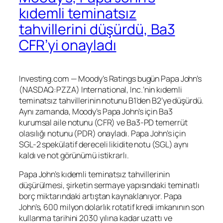
kıdemli teminatsız
tahvillerini düşürdü, Ba3
CFR’yi onayladı
Investing.com — Moody’s Ratings bugün Papa John’s
(NASDAQ:
PZZA
) International, Inc.’nin kıdemli
teminatsız tahvillerinin notunu B1’den B2’ye düşürdü.
Aynı zamanda, Moody’s Papa John’s için Ba3
kurumsal aile notunu (CFR) ve Ba3-PD temerrüt
olasılığı notunu (PDR) onayladı. Papa John’s için
SGL-2 spekülatif dereceli likidite notu (SGL) aynı
kaldı ve not görünümü istikrarlı.
Papa John’s kıdemli teminatsız tahvillerinin
düşürülmesi, şirketin sermaye yapısındaki teminatlı
borç miktarındaki artıştan kaynaklanıyor. Papa
John’s, 600 milyon dolarlık rotatif kredi imkanının son
kullanma tarihini 2030 yılına kadar uzattı ve