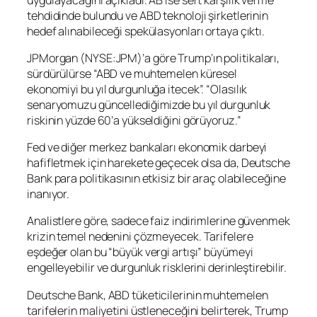
tehdidinde bulundu ve ABD teknoloji şirketlerinin
hedef alınabileceği spekülasyonları ortaya çıktı.
JPMorgan (NYSE:
JPM
)’a göre Trump’ın politikaları,
sürdürülürse “ABD ve muhtemelen küresel
ekonomiyi bu yıl durgunluğa itecek”. “Olasılık
senaryomuzu güncellediğimizde bu yıl durgunluk
riskinin yüzde 60’a yükseldiğini görüyoruz.”
Fed ve diğer merkez bankaları ekonomik darbeyi
hafifletmek için harekete geçecek olsa da, Deutsche
Bank para politikasının etkisiz bir araç olabileceğine
inanıyor.
Analistlere göre, sadece faiz indirimlerine güvenmek
krizin temel nedenini çözmeyecek. Tarifelere
eşdeğer olan bu “büyük vergi artışı” büyümeyi
engelleyebilir ve durgunluk risklerini derinleştirebilir.
Deutsche Bank, ABD tüketicilerinin muhtemelen
tarifelerin maliyetini üstleneceğini belirterek, Trump