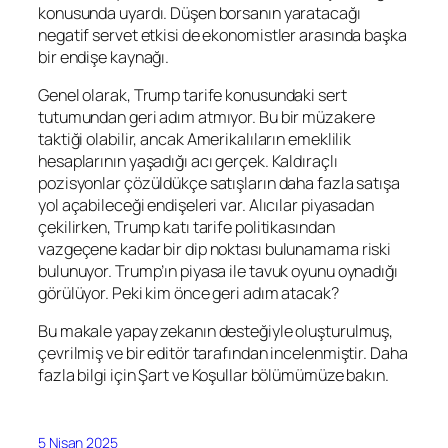
konusunda uyardı. Düşen borsanın yaratacağı
negatif servet etkisi de ekonomistler arasında başka
bir endişe kaynağı.
Genel olarak, Trump tarife konusundaki sert
tutumundan geri adım atmıyor. Bu bir müzakere
taktiği olabilir, ancak Amerikalıların emeklilik
hesaplarının yaşadığı acı gerçek. Kaldıraçlı
pozisyonlar çözüldükçe satışların daha fazla satışa
yol açabileceği endişeleri var. Alıcılar piyasadan
çekilirken, Trump katı tarife politikasından
vazgeçene kadar bir dip noktası bulunamama riski
bulunuyor. Trump’ın piyasa ile tavuk oyunu oynadığı
görülüyor. Peki kim önce geri adım atacak?
Bu makale yapay zekanın desteğiyle oluşturulmuş,
çevrilmiş ve bir editör tarafından incelenmiştir. Daha
fazla bilgi için Şart ve Koşullar bölümümüze bakın.
5 Nisan 2025