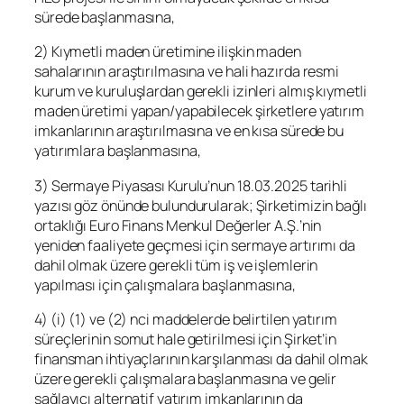
sürede başlanmasına,
2) Kıymetli maden üretimine ilişkin maden
sahalarının araştırılmasına ve hali hazırda resmi
kurum ve kuruluşlardan gerekli izinleri almış kıymetli
maden üretimi yapan/yapabilecek şirketlere yatırım
imkanlarının araştırılmasına ve en kısa sürede bu
yatırımlara başlanmasına,
3) Sermaye Piyasası Kurulu’nun 18.03.2025 tarihli
yazısı göz önünde bulundurularak; Şirketimizin bağlı
ortaklığı Euro Finans Menkul Değerler A.Ş.’nin
yeniden faaliyete geçmesi için sermaye artırımı da
dahil olmak üzere gerekli tüm iş ve işlemlerin
yapılması için çalışmalara başlanmasına,
4) (i) (1) ve (2) nci maddelerde belirtilen yatırım
süreçlerinin somut hale getirilmesi için Şirket’in
finansman ihtiyaçlarının karşılanması da dahil olmak
üzere gerekli çalışmalara başlanmasına ve gelir
sağlayıcı alternatif yatırım imkanlarının da