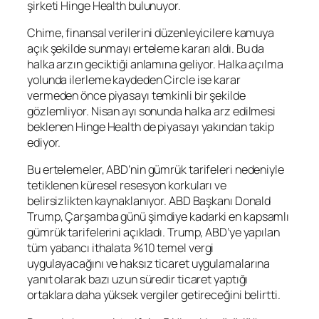
şirketi Hinge Health bulunuyor.
Chime, finansal verilerini düzenleyicilere kamuya
açık şekilde sunmayı erteleme kararı aldı. Bu da
halka arzın geciktiği anlamına geliyor. Halka açılma
yolunda ilerleme kaydeden Circle ise karar
vermeden önce piyasayı temkinli bir şekilde
gözlemliyor. Nisan ayı sonunda halka arz edilmesi
beklenen Hinge Health de piyasayı yakından takip
ediyor.
Bu ertelemeler, ABD’nin gümrük tarifeleri nedeniyle
tetiklenen küresel resesyon korkuları ve
belirsizlikten kaynaklanıyor. ABD Başkanı Donald
Trump, Çarşamba günü şimdiye kadarki en kapsamlı
gümrük tarifelerini açıkladı. Trump, ABD’ye yapılan
tüm yabancı ithalata %10 temel vergi
uygulayacağını ve haksız ticaret uygulamalarına
yanıt olarak bazı uzun süredir ticaret yaptığı
ortaklara daha yüksek vergiler getireceğini belirtti.