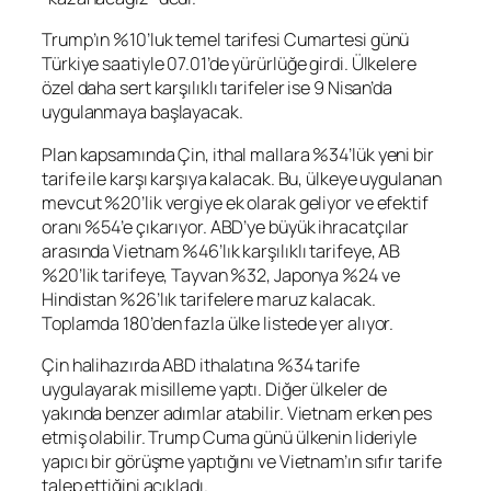
Trump’ın %10’luk temel tarifesi Cumartesi günü
Türkiye saatiyle 07.01’de yürürlüğe girdi. Ülkelere
özel daha sert karşılıklı tarifeler ise 9 Nisan’da
uygulanmaya başlayacak.
Plan kapsamında Çin, ithal mallara %34’lük yeni bir
tarife ile karşı karşıya kalacak. Bu, ülkeye uygulanan
mevcut %20’lik vergiye ek olarak geliyor ve efektif
oranı %54’e çıkarıyor. ABD’ye büyük ihracatçılar
arasında Vietnam %46’lık karşılıklı tarifeye, AB
%20’lik tarifeye, Tayvan %32, Japonya %24 ve
Hindistan %26’lık tarifelere maruz kalacak.
Toplamda 180’den fazla ülke listede yer alıyor.
Çin halihazırda ABD ithalatına %34 tarife
uygulayarak misilleme yaptı. Diğer ülkeler de
yakında benzer adımlar atabilir. Vietnam erken pes
etmiş olabilir. Trump Cuma günü ülkenin lideriyle
yapıcı bir görüşme yaptığını ve Vietnam’ın sıfır tarife
talep ettiğini açıkladı.