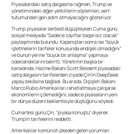
Piyasalardaki satış dalgasına rağmen, Trump ve
yönetimindeki diğer yetkililerin söylemleri, sert
tutumundan geri adım atmayacağını gösteriyor.
Trump, piyasalar serbest düşüşteyken Cuma günü
sosyal medyada “Sadece zayıflar başarısız olacak”
paylaşımında bulundu. Kapanıştan sonra ise “büyük
işletmelerin tarifeler konusunda endişeli olmadığını”
ve bunun yerine “büyük bir anlaşma” yapmaya
odaklandıklarını belirtti. Yönetimin başka bir
kanadında, Hazine Bakanı Scott Bessent piyasadaki
satış dalgasını tarifelerden ziyade Çin’in DeepSeek
yapay zekâsına bağladı. Bu arada, Dışişleri Bakanı
Marco Rubio Amerikalıları rahatlatmaya çalışarak
ekonomilerin çökmediğini, sadece piyasaların yeni
bir dünya düzeni beklentisiyle düştüğünü söyledi.
Cumartesi günü Çin, “piyasa konuştu” diyerek
Trump’ın tarifelerini reddetti.
Amerikalılar komünist ülkeden gelen yorumları