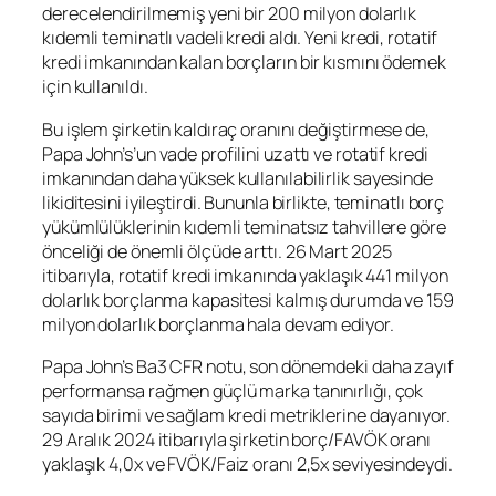
derecelendirilmemiş yeni bir 200 milyon dolarlık
kıdemli teminatlı vadeli kredi aldı. Yeni kredi, rotatif
kredi imkanından kalan borçların bir kısmını ödemek
için kullanıldı.
Bu işlem şirketin kaldıraç oranını değiştirmese de,
Papa John’s’un vade profilini uzattı ve rotatif kredi
imkanından daha yüksek kullanılabilirlik sayesinde
likiditesini iyileştirdi. Bununla birlikte, teminatlı borç
yükümlülüklerinin kıdemli teminatsız tahvillere göre
önceliği de önemli ölçüde arttı. 26 Mart 2025
itibarıyla, rotatif kredi imkanında yaklaşık 441 milyon
dolarlık borçlanma kapasitesi kalmış durumda ve 159
milyon dolarlık borçlanma hala devam ediyor.
Papa John’s Ba3 CFR notu, son dönemdeki daha zayıf
performansa rağmen güçlü marka tanınırlığı, çok
sayıda birimi ve sağlam kredi metriklerine dayanıyor.
29 Aralık 2024 itibarıyla şirketin borç/FAVÖK oranı
yaklaşık 4,0x ve FVÖK/Faiz oranı 2,5x seviyesindeydi.