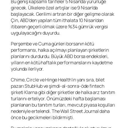
Bu geniş kapsamlı tarifeler 5 Nisan’da yürürlüğe
girecek. Ülkelere özel artışlar ise 9 Nisan’da
başlayacak. Gerilimi artıran bir diğer gelişme olarak
Çin, ABD’den yapılan tüm ithalata 10 Nisan’dan
itibaren geçerli olmak üzere %34 gümrük vergisi
uygulayacağını duyurdu.
Perşembe ve Cuma günleri borsanın kötü
performansı, halka açılmayı planlayan şirketlerin
planlarını durdurdu. Büyük ABD borsa endeksleri,
yılların en kötü haftalık performanslarını kaydetme
yolunda ilerliyor.
Chime, Circle ve Hinge Health’in yanı sıra, bilet
pazarı StubHub ve şimdi-al-sonra-öde fintech
şirketi Klarna gibi diğer şirketler de halka arz tanıtım
turlarını erteliyor. Önümüzdeki hafta başlaması
planlanan bu tanıtım turları, mevcut piyasa koşulları
nedeniyle ertelendi. The Wall Street Journal daha
önce bu gecikmeleri bildirmişti.