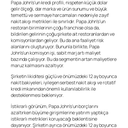
Papa John’s’un kredi profili, nispeten küçük dolar
gelir ölçeği, dar marka ve ürün sunumu ve büyük
temettü ve sermaye harcamaları nedeniyle zayıf
nakit akışı metrikleri ile sınırlıdır. Papa John’s’un
restoran birimlerinin çoğu franchise olsa da,
bildirilen gelirinin çoğu şirkete ait restoranlardan ve
komisyonlardan geliyor. Bu da ana faaliyet risk
alanlarını oluşturuyor. Bununla birlikte, Papa
John’s’un komisyon işi, sabit marj artı maliyet
bazında çalışıyor. Bu da segmentin artan maliyetlere
maruz kalmasını azaltıyor.
Şirketin likiditesi güçlü ve önümüzdeki 12 ay boyunca
nakit bakiyeleri, iyileşen serbest nakit akışı ve rotatif
kredi imkanından önemli kullanılabilirlik ile
desteklenmesi bekleniyor.
İstikrarlı görünüm, Papa John’s’un borçlarını
azaltırken büyüme girişimlerine yatırım yaptıkça
istikrarlı metrikleri koruyacağı beklentisine
dayanıyor. Şirketin ayrıca önümüzdeki 12 ay boyunca