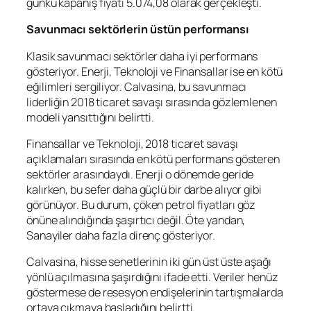
günkü kapanış fiyatı 5.074,08 olarak gerçekleşti.
Savunmacı sektörlerin üstün performansı
Klasik savunmacı sektörler daha iyi performans
gösteriyor. Enerji, Teknoloji ve Finansallar ise en kötü
eğilimleri sergiliyor. Calvasina, bu savunmacı
liderliğin 2018 ticaret savaşı sırasında gözlemlenen
modeli yansıttığını belirtti.
Finansallar ve Teknoloji, 2018 ticaret savaşı
açıklamaları sırasında en kötü performans gösteren
sektörler arasındaydı. Enerji o dönemde geride
kalırken, bu sefer daha güçlü bir darbe alıyor gibi
görünüyor. Bu durum, çöken petrol fiyatları göz
önüne alındığında şaşırtıcı değil. Öte yandan,
Sanayiler daha fazla direnç gösteriyor.
Calvasina, hisse senetlerinin iki gün üst üste aşağı
yönlü açılmasına şaşırdığını ifade etti. Veriler henüz
göstermese de resesyon endişelerinin tartışmalarda
ortaya çıkmaya başladığını belirtti.