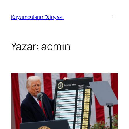
İçeriğe
geç
Kuyumcuların Dünyası
Yazar:
admin