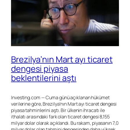
Brezilya’nın Mart ayı ticaret
dengesi piyasa
beklentilerini aştı
Investing.com — Cuma günü açıklanan hükümet
verilerine göre, Brezilya’nın Mart ayı ticaret dengesi
piyasa tahminlerini aştı. Bir ülkenin ihracatı ile
ithalatı arasındaki fark olan ticaret dengesi 8,155
milyar dolar olarak açıklandı. Bu rakam, piyasanın 7,0
milyar dolar olan tahmini dengesinden daha yüksek.