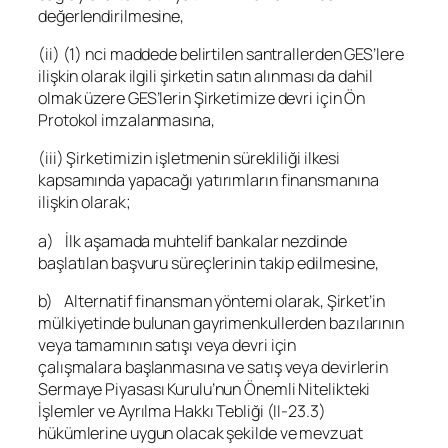
değerlendirilmesine,
(ii) (1) nci maddede belirtilen santrallerden GES’lere
ilişkin olarak ilgili şirketin satın alınması da dahil
olmak üzere GES’lerin Şirketimize devri için Ön
Protokol imzalanmasına,
(iii) Şirketimizin işletmenin sürekliliği ilkesi
kapsamında yapacağı yatırımların finansmanına
ilişkin olarak;
a) İlk aşamada muhtelif bankalar nezdinde
başlatılan başvuru süreçlerinin takip edilmesine,
b) Alternatif finansman yöntemi olarak, Şirket’in
mülkiyetinde bulunan gayrimenkullerden bazılarının
veya tamamının satışı veya devri için
çalışmalara başlanmasına ve satış veya devirlerin
Sermaye Piyasası Kurulu’nun Önemli Nitelikteki
İşlemler ve Ayrılma Hakkı Tebliği (II-23.3)
hükümlerine uygun olacak şekilde ve mevzuat