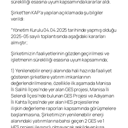
sürekliliği esasına uyum kapsamında kararlar aldı.
Şirket’ten KAP’a yapılan açıklamada şu bilgiler
verildi:
“Yönetim Kurulu 04.04.2025 tarihinde yapmış olduğu
2025-05 sayılı toplantısında aşağıdaki kararları
almıştır;
Şirketimizin faaliyetlerinin gözden geçirilmesi ve
işletmenin sürekliliği esasına uyum kapsamında;
1) Yenilenebilir enerji alanında hali hazırda faaliyet
gösteren şirketlere yatırım imkanlarının
değerlendirilmesine, özellikle ilk aşamada Manisa
İli Salihli İlçesi’nde yer alan GES projesi, Manisa İli
Selendi İlçesi’nde bulunan GES Projesi ve Adıyaman
İli Kahta İlçesi’nde yer alan HES projesilerine
ilişkin değerleme raporları kapsamında görüşmelere
başlanmasına, Şirketimizin yenilenebilir enerji
alanındaki yatırımlarına bahsi geçen 2 GES ve 1
HES projesi ile sınırlı olmayacak şekilde en kısa