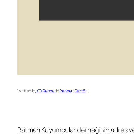
Written by
KD Rehber
in
Rehber
, 
Sektör
Batman Kuyumcular derneğinin adres ve t