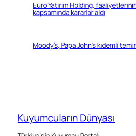
Euro Yatırım Holding, faaliyetlerin
kapsamında kararlar aldı
Moody’s, Papa John’s kıdemli temin
Kuyumcuların Dünyası
Türkiye'nin Kuyumcu Portalı