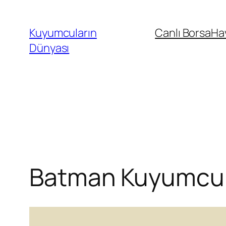
İçeriğe
geç
Kuyumcuların
Canlı Borsa
Ha
Dünyası
Batman Kuyumcular 