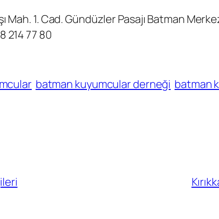
şı Mah. 1. Cad. Gündüzler Pasajı Batman Merk
8 214 77 80
mcular
batman kuyumcular derneği
batman k
leri
Kırıkk