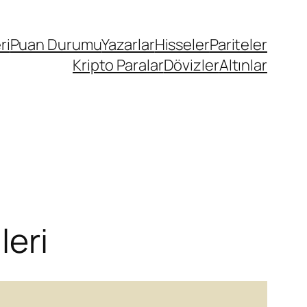
ri
Puan Durumu
Yazarlar
Hisseler
Pariteler
Kripto Paralar
Dövizler
Altınlar
leri