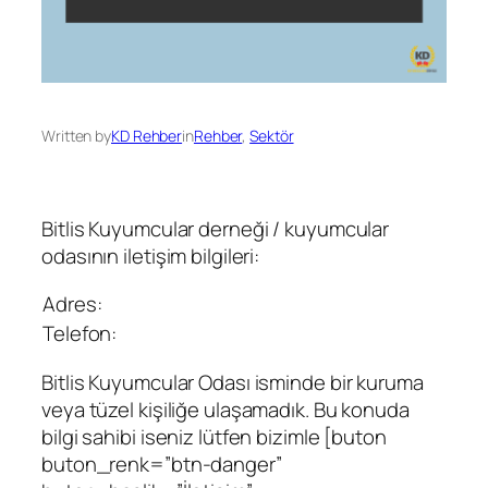
Written by
KD Rehber
in
Rehber
, 
Sektör
Bitlis Kuyumcular derneği / kuyumcular
odasının iletişim bilgileri:
Adres:
Telefon:
Bitlis Kuyumcular Odası isminde bir kuruma
veya tüzel kişiliğe ulaşamadık. Bu konuda
bilgi sahibi iseniz lütfen bizimle [buton
buton_renk=”btn-danger”