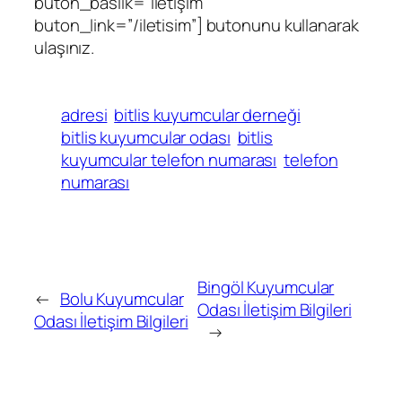
buton_baslik=”İletişim”
buton_link=”/iletisim”] butonunu kullanarak
ulaşınız.
adresi
bitlis kuyumcular derneği
bitlis kuyumcular odası
bitlis
kuyumcular telefon numarası
telefon
numarası
Bingöl Kuyumcular
←
Bolu Kuyumcular
Odası İletişim Bilgileri
Odası İletişim Bilgileri
→