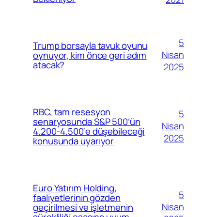
5
Trump borsayla tavuk oyunu
Nisan
oynuyor, kim önce geri adım
atacak?
2025
RBC, tam resesyon
5
senaryosunda S&P 500’ün
Nisan
4.200-4.500’e düşebileceği
2025
konusunda uyarıyor
Euro Yatırım Holding,
5
faaliyetlerinin gözden
Nisan
geçirilmesi ve işletmenin
sürekliliği esasına uyum