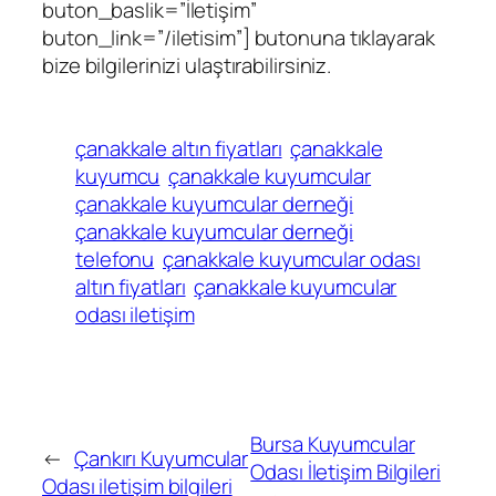
buton_baslik=”İletişim”
buton_link=”/iletisim”] butonuna tıklayarak
bize bilgilerinizi ulaştırabilirsiniz.
çanakkale altın fiyatları
çanakkale
kuyumcu
çanakkale kuyumcular
çanakkale kuyumcular derneği
çanakkale kuyumcular derneği
telefonu
çanakkale kuyumcular odası
altın fiyatları
çanakkale kuyumcular
odası iletişim
Bursa Kuyumcular
←
Çankırı Kuyumcular
Odası İletişim Bilgileri
Odası iletişim bilgileri