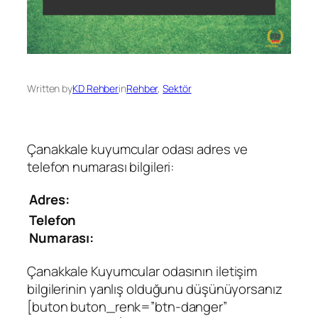
Written by
KD Rehber
in
Rehber
, 
Sektör
Çanakkale kuyumcular odası adres ve
telefon numarası bilgileri:
Adres:
Telefon
Numarası:
Çanakkale Kuyumcular odasının iletişim
bilgilerinin yanlış olduğunu düşünüyorsanız
[buton buton_renk=”btn-danger”