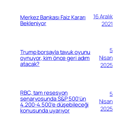
16 Aralık
Merkez Bankası Faiz Kararı
Bekleniyor
2021
5
Trump borsayla tavuk oyunu
Nisan
oynuyor, kim önce geri adım
atacak?
2025
RBC, tam resesyon
5
senaryosunda S&P 500’ün
Nisan
4.200-4.500’e düşebileceği
2025
konusunda uyarıyor