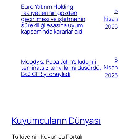
Euro Yatırım Holding,
5
faaliyetlerinin gözden
Nisan
geçirilmesi ve işletmenin
sürekliliği esasına uyum
2025
kapsamında kararlar aldı
5
Moody’s, Papa John’s kıdemli
Nisan
teminatsız tahvillerini düşürdü,
Ba3 CFR’yi onayladı
2025
Kuyumcuların Dünyası
Türkiye'nin Kuyumcu Portalı