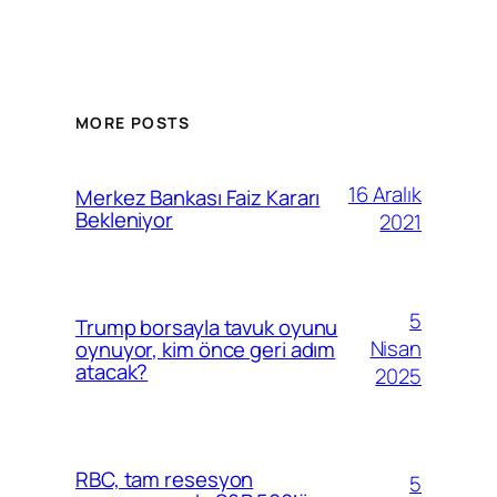
MORE POSTS
16 Aralık
Merkez Bankası Faiz Kararı
Bekleniyor
2021
5
Trump borsayla tavuk oyunu
Nisan
oynuyor, kim önce geri adım
atacak?
2025
RBC, tam resesyon
5