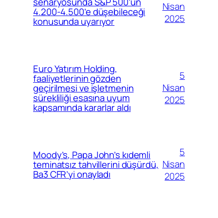
senaryosunda S&P 500’ün
Nisan
4.200-4.500’e düşebileceği
2025
konusunda uyarıyor
Euro Yatırım Holding,
5
faaliyetlerinin gözden
Nisan
geçirilmesi ve işletmenin
sürekliliği esasına uyum
2025
kapsamında kararlar aldı
5
Moody’s, Papa John’s kıdemli
Nisan
teminatsız tahvillerini düşürdü,
Ba3 CFR’yi onayladı
2025