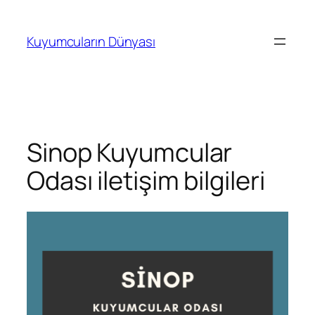
İçeriğe
geç
Kuyumcuların Dünyası
Sinop Kuyumcular
Odası iletişim bilgileri