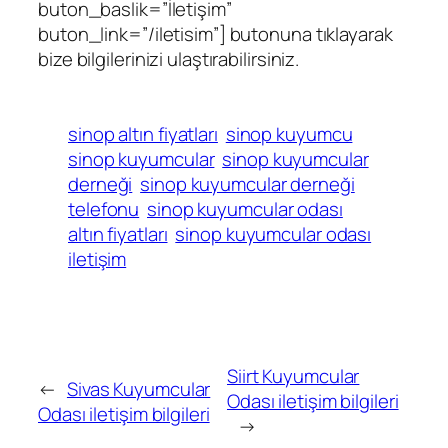
buton_baslik=”İletişim”
buton_link=”/iletisim”] butonuna tıklayarak
bize bilgilerinizi ulaştırabilirsiniz.
sinop altın fiyatları
sinop kuyumcu
sinop kuyumcular
sinop kuyumcular
derneği
sinop kuyumcular derneği
telefonu
sinop kuyumcular odası
altın fiyatları
sinop kuyumcular odası
iletişim
Siirt Kuyumcular
←
Sivas Kuyumcular
Odası iletişim bilgileri
Odası iletişim bilgileri
→