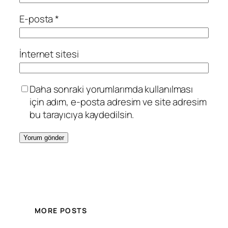
E-posta
*
İnternet sitesi
Daha sonraki yorumlarımda kullanılması
için adım, e-posta adresim ve site adresim
bu tarayıcıya kaydedilsin.
MORE POSTS