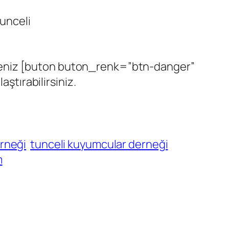
unceli
si iseniz [buton buton_renk=”btn-danger”
ştırabilirsiniz.
rneği
tunceli kuyumcular derneği
m