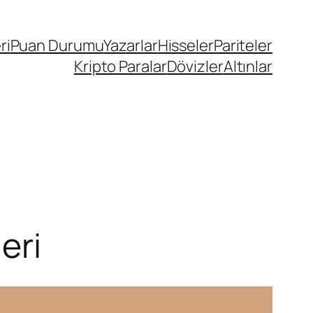
ri
Puan Durumu
Yazarlar
Hisseler
Pariteler
Kripto Paralar
Dövizler
Altınlar
eri