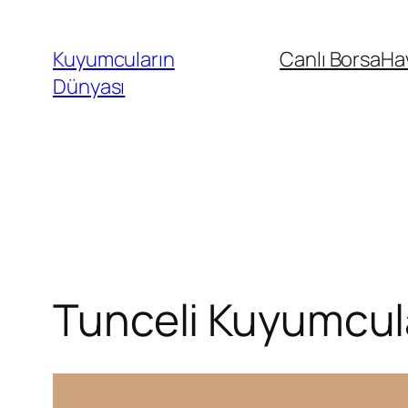
İçeriğe
geç
Kuyumcuların
Canlı Borsa
Ha
Dünyası
Tunceli Kuyumcular