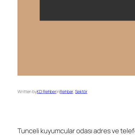
Written by
KD Rehber
in
Rehber
, 
Sektör
Tunceli kuyumcular odası adres ve telefo