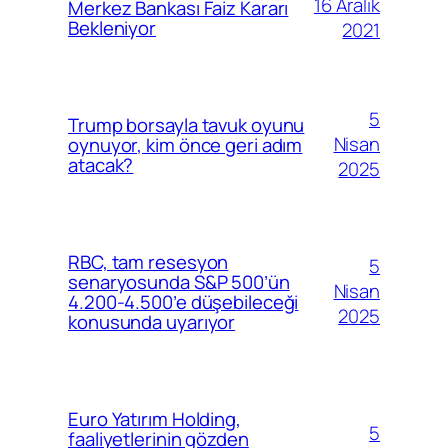
16 Aralık
Merkez Bankası Faiz Kararı
Bekleniyor
2021
5
Trump borsayla tavuk oyunu
Nisan
oynuyor, kim önce geri adım
atacak?
2025
RBC, tam resesyon
5
senaryosunda S&P 500’ün
Nisan
4.200-4.500’e düşebileceği
2025
konusunda uyarıyor
Euro Yatırım Holding,
5
faaliyetlerinin gözden