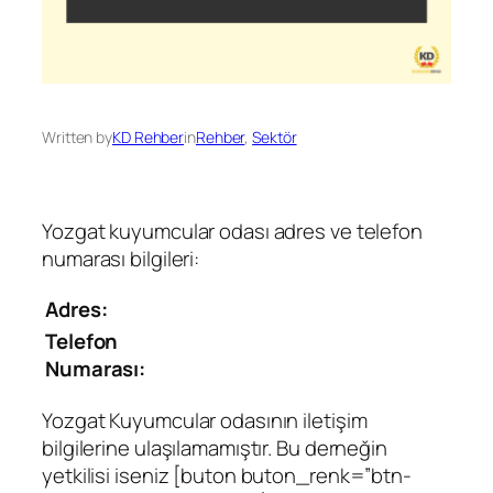
Written by
KD Rehber
in
Rehber
, 
Sektör
Yozgat kuyumcular odası adres ve telefon
numarası bilgileri:
Adres:
Telefon
Numarası:
Yozgat Kuyumcular odasının iletişim
bilgilerine ulaşılamamıştır. Bu derneğin
yetkilisi iseniz [buton buton_renk=”btn-