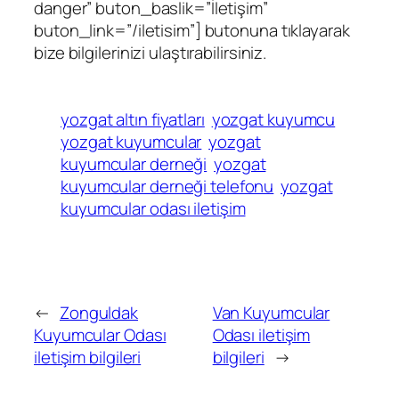
danger” buton_baslik=”İletişim”
buton_link=”/iletisim”] butonuna tıklayarak
bize bilgilerinizi ulaştırabilirsiniz.
yozgat altın fiyatları
yozgat kuyumcu
yozgat kuyumcular
yozgat
kuyumcular derneği
yozgat
kuyumcular derneği telefonu
yozgat
kuyumcular odası iletişim
←
Zonguldak
Van Kuyumcular
Kuyumcular Odası
Odası iletişim
iletişim bilgileri
bilgileri
→