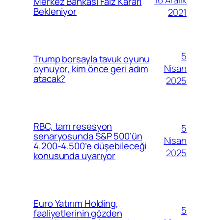
Merkez Bankası Faiz Kararı
Bekleniyor
2021
5
Trump borsayla tavuk oyunu
Nisan
oynuyor, kim önce geri adım
atacak?
2025
RBC, tam resesyon
5
senaryosunda S&P 500’ün
Nisan
4.200-4.500’e düşebileceği
2025
konusunda uyarıyor
Euro Yatırım Holding,
5
faaliyetlerinin gözden