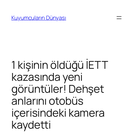
İçeriğe
geç
Kuyumcuların Dünyası
1 kişinin öldüğü İETT
kazasında yeni
görüntüler! Dehşet
anlarını otobüs
içerisindeki kamera
kaydetti