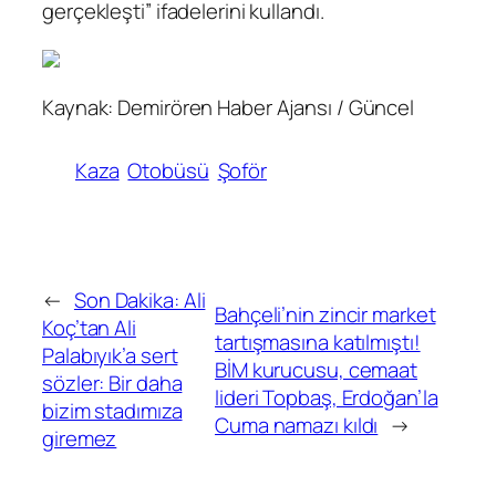
gerçekleşti” ifadelerini kullandı.
Kaynak: Demirören Haber Ajansı / Güncel
Kaza
Otobüsü
Şoför
←
Son Dakika: Ali
Bahçeli’nin zincir market
Koç’tan Ali
tartışmasına katılmıştı!
Palabıyık’a sert
BİM kurucusu, cemaat
sözler: Bir daha
lideri Topbaş, Erdoğan’la
bizim stadımıza
Cuma namazı kıldı
→
giremez