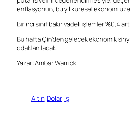
potansiyelini değerlendirmesiyle, geçen 
enflasyonun, bu yıl küresel ekonomi üzer
Birinci sınıf
bakır vadeli işlemler
%0,4 artı
Bu hafta Çin’den gelecek ekonomik sinyalle
odaklanılacak.
Yazar: Ambar Warrick
Altın
Dolar
İş