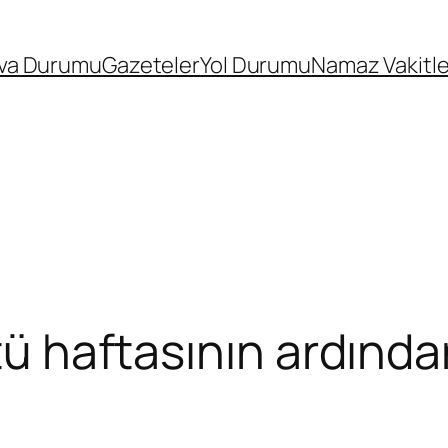
va Durumu
Gazeteler
Yol Durumu
Namaz Vakitle
ötü haftasının ardınd