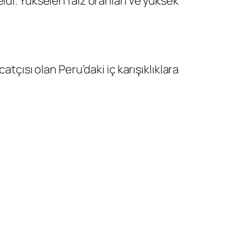
ldi. Yükselen faiz oranları ve yüksek
tçısı olan Peru’daki iç karışıklıklara