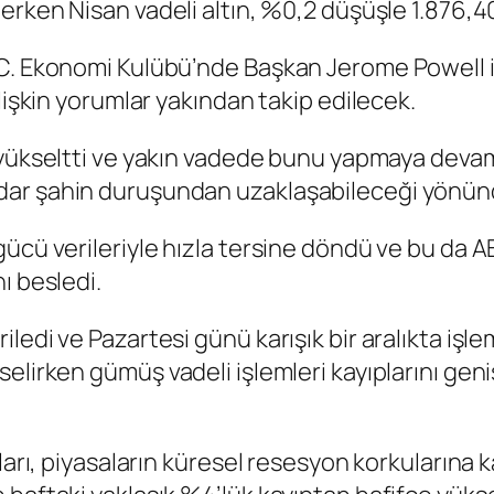
derken
Nisan vadeli altın
, %0,2 düşüşle 1.876,40
.C. Ekonomi Kulübü’nde
Başkan Jerome Powell i
lişkin yorumlar yakından takip edilecek.
 yükseltti ve yakın vadede bunu yapmaya devam 
ar şahin duruşundan uzaklaşabileceği yönünde
ücü verileriyle hızla tersine döndü ve bu da
A
ı besledi.
ledi ve Pazartesi günü karışık bir aralıkta işl
kselirken
gümüş vadeli işlemleri
kayıplarını gen
ları, piyasaların küresel resesyon korkularına 