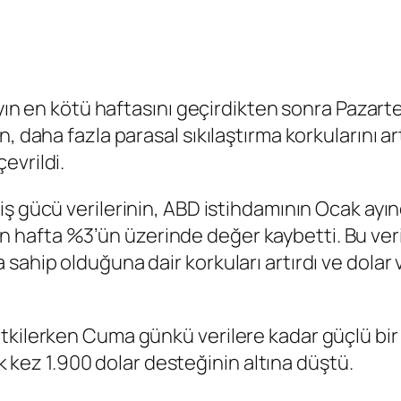
 ayın en kötü haftasını geçirdikten sonra Pazar
n, daha fazla parasal sıkılaştırma korkularını 
evrildi.
iş gücü verileri
nin, ABD istihdamının Ocak ay
afta %3’ün üzerinde değer kaybetti. Bu veriler
sahip olduğuna dair korkuları artırdı ve
dolar
kilerken Cuma günkü verilere kadar güçlü bir y
ilk kez 1.900 dolar desteğinin altına düştü.