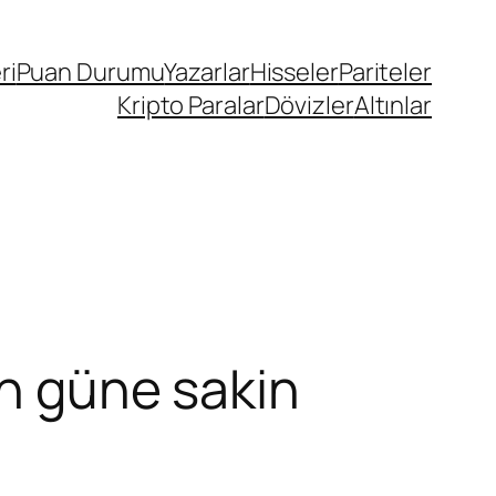
ri
Puan Durumu
Yazarlar
Hisseler
Pariteler
Kripto Paralar
Dövizler
Altınlar
an güne sakin