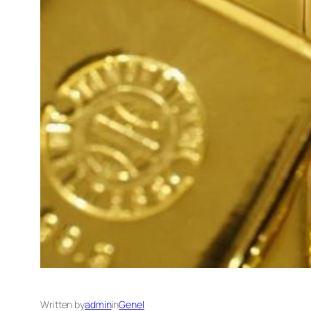
Written by
admin
in
Genel