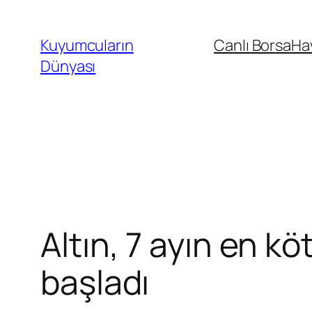
İçeriğe
geç
Kuyumcuların
Canlı Borsa
Ha
Dünyası
Altın, 7 ayın en k
başladı