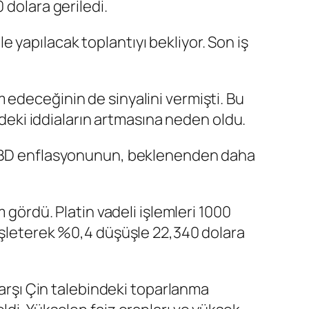
 dolara geriledi.
le
yapılacak toplantıyı bekliyor. Son iş
edeceğinin de sinyalini vermişti. Bu
ki iddiaların artmasına neden oldu.
BD enflasyonu
nun, beklenenden daha
em gördü.
Platin vadeli işlemleri
1000
işleterek %0,4 düşüşle 22,340 dolara
karşı Çin talebindeki toparlanma