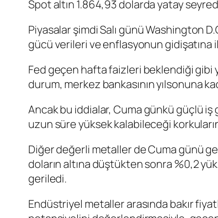
Spot altın
1.864,93 dolarda yatay seyre
Piyasalar şimdi Salı günü Washington D
gücü verileri ve enflasyonun gidişatına i
Fed geçen hafta
faizleri
beklendiği gibi
durum, merkez bankasının yılsonuna kad
Ancak bu iddialar, Cuma günkü güçlü iş g
uzun süre yüksek kalabileceği korkuların
Diğer değerli metaller de Cuma günü geri
doların altına düştükten sonra %0,2 yü
geriledi.
Endüstriyel metaller arasında bakır fiyat