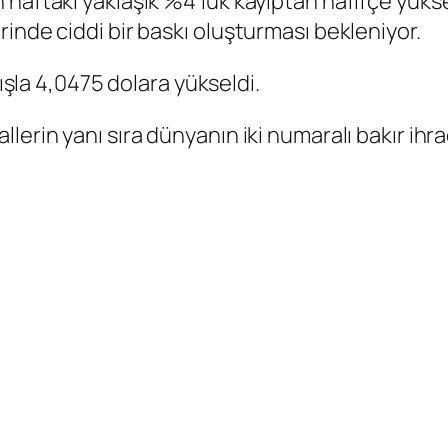
haftaki yaklaşık %4’lük kayıptan hafifçe yükse
inde ciddi bir baskı oluşturması bekleniyor.
şla 4,0475 dolara yükseldi.
rin yanı sıra dünyanın iki numaralı bakır ihraca