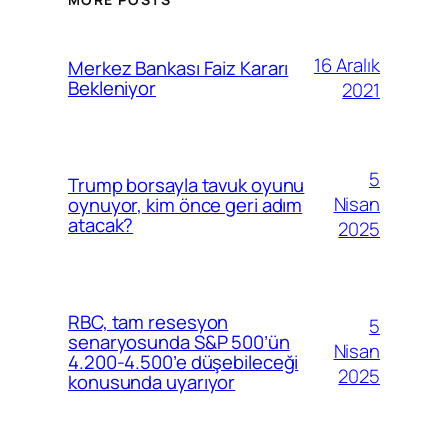
16 Aralık
Merkez Bankası Faiz Kararı
Bekleniyor
2021
5
Trump borsayla tavuk oyunu
Nisan
oynuyor, kim önce geri adım
atacak?
2025
RBC, tam resesyon
5
senaryosunda S&P 500’ün
Nisan
4.200-4.500’e düşebileceği
2025
konusunda uyarıyor