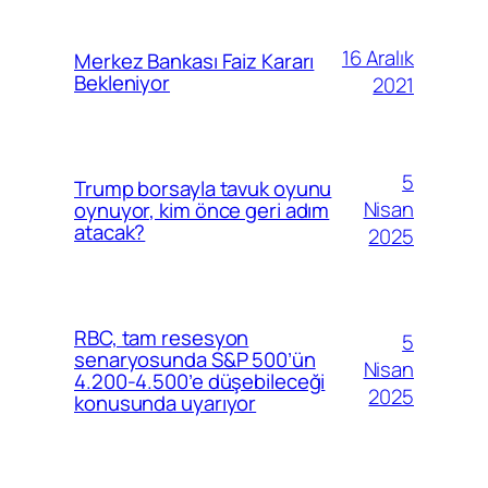
16 Aralık
Merkez Bankası Faiz Kararı
Bekleniyor
2021
5
Trump borsayla tavuk oyunu
Nisan
oynuyor, kim önce geri adım
atacak?
2025
RBC, tam resesyon
5
senaryosunda S&P 500’ün
Nisan
4.200-4.500’e düşebileceği
2025
konusunda uyarıyor