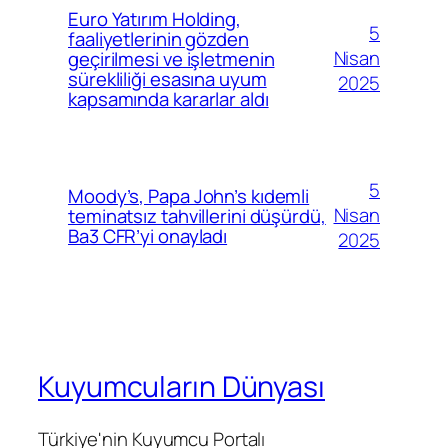
Euro Yatırım Holding,
5
faaliyetlerinin gözden
Nisan
geçirilmesi ve işletmenin
sürekliliği esasına uyum
2025
kapsamında kararlar aldı
5
Moody’s, Papa John’s kıdemli
Nisan
teminatsız tahvillerini düşürdü,
Ba3 CFR’yi onayladı
2025
Kuyumcuların Dünyası
Türkiye'nin Kuyumcu Portalı