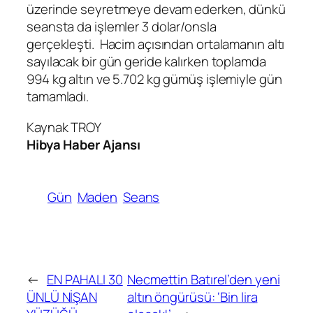
üzerinde seyretmeye devam ederken, dünkü
seansta da işlemler 3 dolar/onsla
gerçekleşti. Hacim açısından ortalamanın altı
sayılacak bir gün geride kalırken toplamda
994 kg altın ve 5.702 kg gümüş işlemiyle gün
tamamladı.
Kaynak TROY
Hibya Haber Ajansı
Gün
Maden
Seans
←
EN PAHALI 30
Necmettin Batırel’den yeni
ÜNLÜ NİŞAN
altın öngürüsü: ‘Bin lira