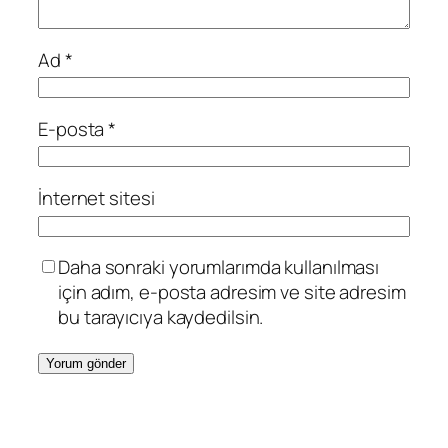
Ad
*
E-posta
*
İnternet sitesi
Daha sonraki yorumlarımda kullanılması
için adım, e-posta adresim ve site adresim
bu tarayıcıya kaydedilsin.