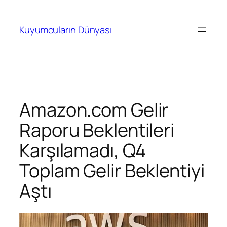
İçeriğe
geç
Kuyumcuların Dünyası
Amazon.com Gelir
Raporu Beklentileri
Karşılamadı, Q4
Toplam Gelir Beklentiyi
Aştı