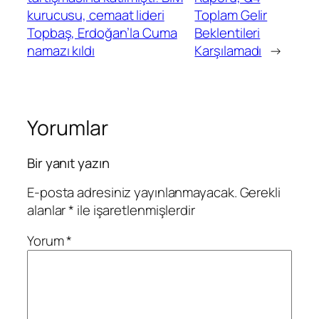
kurucusu, cemaat lideri
Toplam Gelir
Topbaş, Erdoğan’la Cuma
Beklentileri
namazı kıldı
Karşılamadı
→
Yorumlar
Bir yanıt yazın
E-posta adresiniz yayınlanmayacak.
Gerekli
alanlar
*
ile işaretlenmişlerdir
Yorum
*