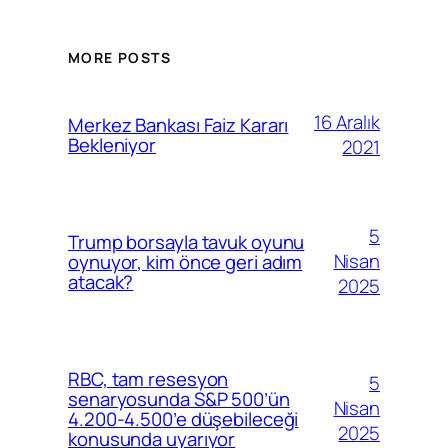
MORE POSTS
16 Aralık
Merkez Bankası Faiz Kararı
Bekleniyor
2021
5
Trump borsayla tavuk oyunu
Nisan
oynuyor, kim önce geri adım
atacak?
2025
RBC, tam resesyon
5
senaryosunda S&P 500’ün
Nisan
4.200-4.500’e düşebileceği
2025
konusunda uyarıyor