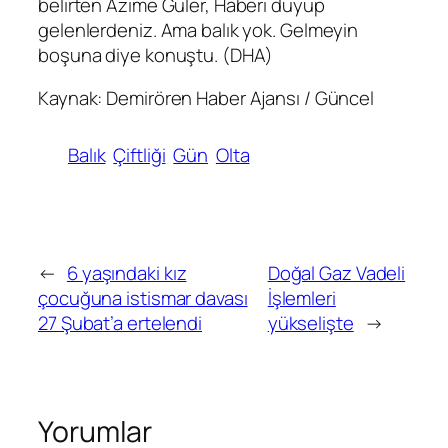
belirten Azime Güler, Haberi duyup
gelenlerdeniz. Ama balık yok. Gelmeyin
boşuna diye konuştu. (DHA)
Kaynak: Demirören Haber Ajansı / Güncel
Balık
Çiftliği
Gün
Olta
←
6 yaşındaki kız
Doğal Gaz Vadeli
çocuğuna istismar davası
İşlemleri
27 Şubat’a ertelendi
yükselişte
→
Yorumlar