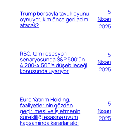
5
Trump borsayla tavuk oyunu
Nisan
oynuyor, kim önce geri adım
atacak?
2025
RBC, tam resesyon
5
senaryosunda S&P 500’ün
Nisan
4.200-4.500’e düşebileceği
2025
konusunda uyarıyor
Euro Yatırım Holding,
5
faaliyetlerinin gözden
Nisan
geçirilmesi ve işletmenin
sürekliliği esasına uyum
2025
kapsamında kararlar aldı