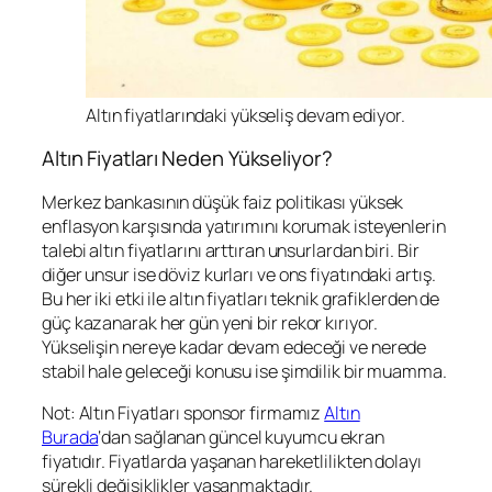
Altın fiyatlarındaki yükseliş devam ediyor.
Altın Fiyatları Neden Yükseliyor?
Merkez bankasının düşük faiz politikası yüksek
enflasyon karşısında yatırımını korumak isteyenlerin
talebi altın fiyatlarını arttıran unsurlardan biri. Bir
diğer unsur ise döviz kurları ve ons fiyatındaki artış.
Bu her iki etki ile altın fiyatları teknik grafiklerden de
güç kazanarak her gün yeni bir rekor kırıyor.
Yükselişin nereye kadar devam edeceği ve nerede
stabil hale geleceği konusu ise şimdilik bir muamma.
Not: Altın Fiyatları sponsor firmamız
Altın
Burada
‘dan sağlanan güncel kuyumcu ekran
fiyatıdır. Fiyatlarda yaşanan hareketlilikten dolayı
sürekli değişiklikler yaşanmaktadır.