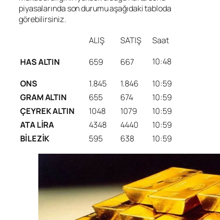
piyasalarında son durumu aşağıdaki tabloda
görebilirsiniz.
ALIŞ
SATIŞ
Saat
10:48
HAS ALTIN
659
667
ONS
1.845
1.846
10:59
GRAM ALTIN
655
674
10:59
ÇEYREK ALTIN
1048
1079
10:59
ATA LİRA
4348
4440
10:59
BİLEZİK
595
638
10:59