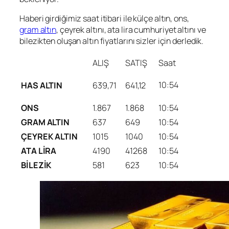
Haberi girdiğimiz saat itibari ile külçe altın, ons,
gram altın
, çeyrek altını, ata lira cumhuriyet altını ve
bilezikten oluşan altın fiyatlarını sizler için derledik.
ALIŞ
SATIŞ
Saat
10:54
HAS ALTIN
639,71
641,12
ONS
1.867
1.868
10:54
GRAM ALTIN
637
649
10:54
ÇEYREK ALTIN
1015
1040
10:54
ATA LİRA
4190
41268
10:54
BİLEZİK
581
623
10:54