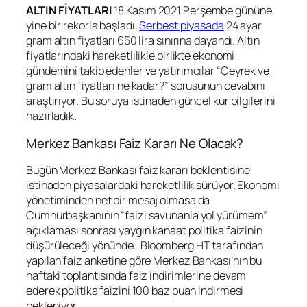
ALTIN FİYATLARI
18 Kasım 2021 Perşembe gününe
yine bir rekorla başladı.
Serbest piyasada
24 ayar
gram altın fiyatları 650 lira sınırına dayandı. Altın
fiyatlarındaki hareketlilikle birlikte ekonomi
gündemini takip edenler ve yatırımcılar “Çeyrek ve
gram altın fiyatları ne kadar?” sorusunun cevabını
araştırıyor. Bu soruya istinaden güncel kur bilgilerini
hazırladık.
Merkez Bankası Faiz Kararı Ne Olacak?
Bugün Merkez Bankası faiz kararı beklentisine
istinaden piyasalardaki hareketlilik sürüyor. Ekonomi
yönetiminden net bir mesaj olmasa da
Cumhurbaşkanının “faizi savunanla yol yürümem”
açıklaması sonrası yaygın kanaat politika faizinin
düşürüleceği yönünde. Bloomberg HT tarafından
yapılan faiz anketine göre Merkez Bankası’nın bu
haftaki toplantısında faiz indirimlerine devam
ederek politika faizini 100 baz puan indirmesi
bekleniyor.