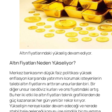
Altın fiyatlarındaki yükseliş devam ediyor.
Altın Fiyatları Neden Yükseliyor?
Merkez bankasının düşük faiz politikası yüksek
enflasyon karşısında yatırımını korumak isteyenlerin
talebi altın fiyatlarını arttıran unsurlardan biri. Bir
diğer unsur ise döviz kurları ve ons fiyatındaki artış.
Bu her iki etki ile altın fiyatları teknik grafiklerden de
güç kazanarak her gün yeni bir rekor kırıyor.
Yükselişin nereye kadar devam edeceği ve nerede
stabil hale geleceği konusu ise şimdilik bir muamma.