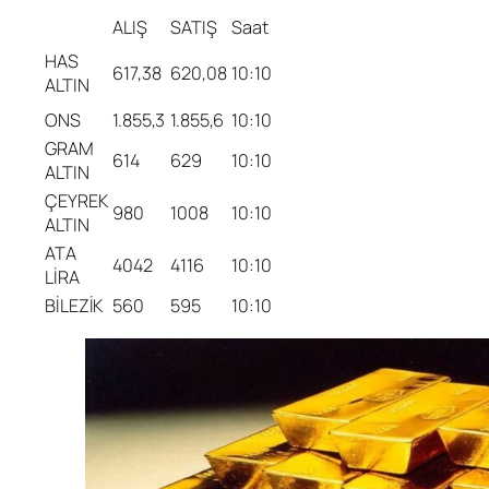
ALIŞ
SATIŞ
Saat
HAS
617,38
620,08
10:10
ALTIN
ONS
1.855,3
1.855,6
10:10
GRAM
614
629
10:10
ALTIN
ÇEYREK
980
1008
10:10
ALTIN
ATA
4042
4116
10:10
LİRA
BİLEZİK
560
595
10:10