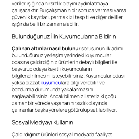
veriler ışığında hırsızlık olayını aydınlatmaya
çalışacaktır. Bu çalışmanın bir sonuca varması varsa
güvenlik kayıtları, parmak izi tespiti ve diğer deliller
ışığında belli bir zaman alabilir.
Bulunduğunuz İlin Kuyumcularına Bildirin
Çalınan altınlar nasıl bulunur
sorusunun ilk adımı
bulunduğunuz yerleşim yerindeki kuyumcular
odasına çaldırdığınız ürünlerin detaylı bilgileri ile
başvurup odaya kayıtlı kuyumcuların
bilgilendirilmesini isteyebilirsiniz. Kuyumcular odası
yoksa bizzat
kuyumcu
lara bilgi verebilir ve
bozdurma durumunda yakalanmasını
sağlayabilirsiniz. Ancak bilmenizi isteriz ki çoğu
zaman bir yörede yaşanan hırsızlık olayında
çalınanlar başka yörelere götürülüp satılabiliyor.
Sosyal Medyayı Kullanın
Çaldırdığınız ürünleri sosyal medyada faaliyet