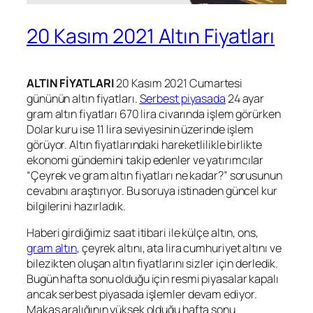
20 Kasım 2021 Altın Fiyatları
ALTIN FİYATLARI
20 Kasım 2021 Cumartesi
gününün altın fiyatları.
Serbest piyasada
24 ayar
gram altın fiyatları 670 lira civarında işlem görürken
Dolar kuru ise 11 lira seviyesinin üzerinde işlem
görüyor. Altın fiyatlarındaki hareketlilikle birlikte
ekonomi gündemini takip edenler ve yatırımcılar
“Çeyrek ve gram altın fiyatları ne kadar?” sorusunun
cevabını araştırıyor. Bu soruya istinaden güncel kur
bilgilerini hazırladık.
Haberi girdiğimiz saat itibari ile külçe altın, ons,
gram altın
, çeyrek altını, ata lira cumhuriyet altını ve
bilezikten oluşan altın fiyatlarını sizler için derledik.
Bugün hafta sonu olduğu için resmi piyasalar kapalı
ancak serbest piyasada işlemler devam ediyor.
Makas aralığının yüksek olduğu hafta sonu