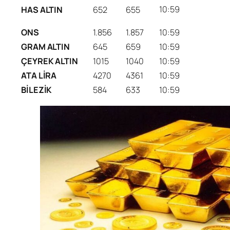
10:59
HAS ALTIN
652
655
ONS
1.856
1.857
10:59
GRAM ALTIN
645
659
10:59
ÇEYREK ALTIN
1015
1040
10:59
ATA LİRA
4270
4361
10:59
BİLEZİK
584
633
10:59