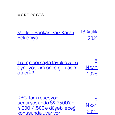
MORE POSTS
16 Aralık
Merkez Bankası Faiz Kararı
Bekleniyor
2021
5
Trump borsayla tavuk oyunu
Nisan
oynuyor, kim önce geri adım
atacak?
2025
RBC, tam resesyon
5
senaryosunda S&P 500’ün
Nisan
4.200-4.500’e düşebileceği
2025
konusunda uyarıyor