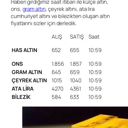
Haberi girdiğimiz saat itibari ile külçe altın,
ons,
gram altın
, çeyrek altını, ata lira
cumhuriyet altını ve bilezikten oluşan altın
fiyatlarını sizler için derledik.
ALIŞ
SATIŞ
Saat
HAS ALTIN
652
655
10:59
ONS
1.856
1.857
10:59
GRAM ALTIN
645
659
10:59
ÇEYREK ALTIN
1015
1040
10:59
ATA LİRA
4270
4361
10:59
BİLEZİK
584
633
10:59