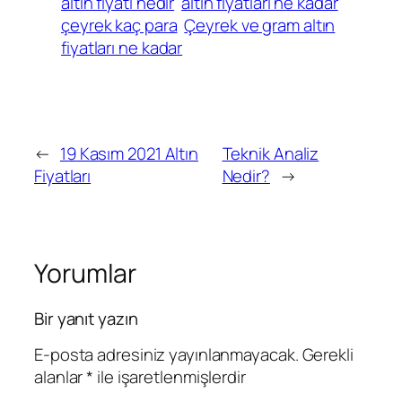
altın fiyatı nedir
altın fiyatları ne kadar
çeyrek kaç para
Çeyrek ve gram altın
fiyatları ne kadar
←
19 Kasım 2021 Altın
Teknik Analiz
Fiyatları
Nedir?
→
Yorumlar
Bir yanıt yazın
E-posta adresiniz yayınlanmayacak.
Gerekli
alanlar
*
ile işaretlenmişlerdir