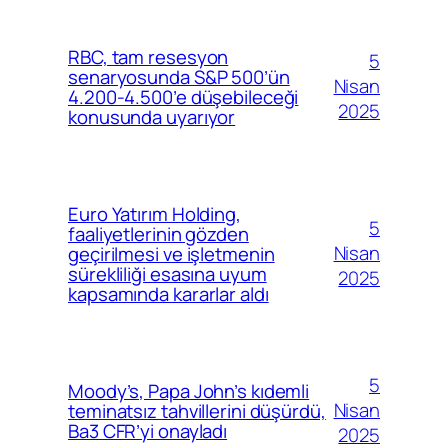
RBC, tam resesyon
5
senaryosunda S&P 500’ün
Nisan
4.200-4.500’e düşebileceği
2025
konusunda uyarıyor
Euro Yatırım Holding,
5
faaliyetlerinin gözden
Nisan
geçirilmesi ve işletmenin
sürekliliği esasına uyum
2025
kapsamında kararlar aldı
5
Moody’s, Papa John’s kıdemli
Nisan
teminatsız tahvillerini düşürdü,
Ba3 CFR’yi onayladı
2025