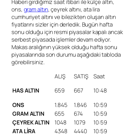
Haberi girdiğimiz saat itibari ile külçe altın,
ons,
gram altın
, çeyrek altını, ata lira
cumhuriyet altını ve bilezikten oluşan altın
fiyatlarını sizler için derledik. Bugün hafta
sonu olduğu için resmi piyasalar kapalı ancak
serbest piyasada işlemler devam ediyor.
Makas aralığının yüksek olduğu hafta sonu
piyasalarında son durumu aşağıdaki tabloda
görebilirsiniz.
ALIŞ
SATIŞ
Saat
HAS ALTIN
659
667
10:48
ONS
1.845
1.846
10:59
GRAM ALTIN
655
674
10:59
ÇEYREK ALTIN
1048
1079
10:59
ATA LİRA
4348
4440
10:59