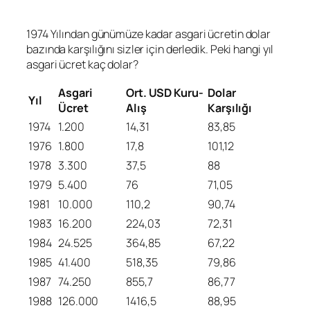
1974 Yılından günümüze kadar asgari ücretin dolar
bazında karşılığını sizler için derledik. Peki hangi yıl
asgari ücret kaç dolar?
Asgari
Ort. USD Kuru-
Dolar
Yıl
Ücret
Alış
Karşılığı
1974
1.200
14,31
83,85
1976
1.800
17,8
101,12
1978
3.300
37,5
88
1979
5.400
76
71,05
1981
10.000
110,2
90,74
1983
16.200
224,03
72,31
1984
24.525
364,85
67,22
1985
41.400
518,35
79,86
1987
74.250
855,7
86,77
1988
126.000
1416,5
88,95