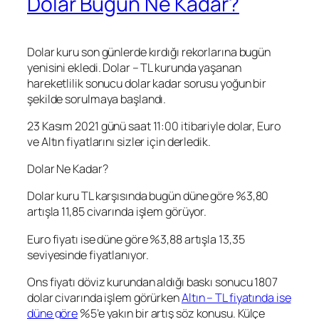
Dolar Bugün Ne Kadar?
Dolar kuru son günlerde kırdığı rekorlarına bugün
yenisini ekledi. Dolar – TL kurunda yaşanan
hareketlilik sonucu dolar kadar sorusu yoğun bir
şekilde sorulmaya başlandı.
23 Kasım 2021 günü saat 11:00 itibariyle dolar, Euro
ve Altın fiyatlarını sizler için derledik.
Dolar Ne Kadar?
Dolar kuru TL karşısında bugün düne göre %3,80
artışla 11,85 civarında işlem görüyor.
Euro fiyatı ise düne göre %3,88 artışla 13,35
seviyesinde fiyatlanıyor.
Ons fiyatı döviz kurundan aldığı baskı sonucu 1807
dolar civarında işlem görürken
Altın – TL fiyatında ise
düne göre
%5’e yakın bir artış söz konusu. Külçe