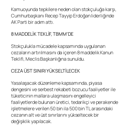
Kamuoyunda tepkilere neden olan stokçuluğa karşı,
Cumhurbaşkanı Recep Tayyip Erdoğan liderliğinde
AK Parti bir adım attı.
8 MADDELİK TEKLİF, TBMM’DE
Stokçulukla mücadele kapsamında uygulanan
cezaların artırılmasını da içeren 8 maddelik Kanun
Teklifi, Meclis Başkanlığına sunuldu.
CEZA ÜST SINIRI YÜKSELTİLECEK
Yasalaşacak düzenleme kapsamında, piyasa
dengesini ve serbest rekabeti bozucu faaliyetler ile
tüketicinin mallara ulaşmasını engelleyici
faaliyetlerde bulunan üretici, tedarikçi ve perakende
işletmelere verilen 50 bin ila 500 bin TL arasındaki
cezanın alt ve üst sınırlarını yükseltecek bir
değişiklik yapılacak.