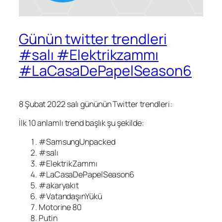
Günün twitter trendleri
#salı #Elektrikzammı
#LaCasaDePapelSeason6
8 Şubat 2022 salı gününün Twitter trendleri:
İlk 10 anlamlı trend başlık şu şekilde:
#SamsungUnpacked
#salı
#ElektrikZammı
#LaCasaDePapelSeason6
#akaryakıt
#VatandaşınYükü
Motorine 80
Putin