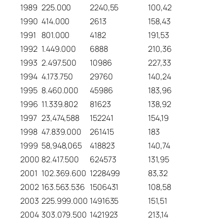
1989
225.000
2240,55
100,42
1990
414.000
2613
158,43
1991
801.000
4182
191,53
1992
1.449.000
6888
210,36
1993
2.497.500
10986
227,33
1994
4.173.750
29760
140,24
1995
8.460.000
45986
183,96
1996
11.339.802
81623
138,92
1997
23,474,588
152241
154,19
1998
47.839.000
261415
183
1999
58,948,065
418823
140,74
2000
82.417.500
624573
131,95
2001
102.369.600
1228499
83,32
2002
163.563.536
1506431
108,58
2003
225.999.000
1491635
151,51
2004
303.079.500
1421923
213,14