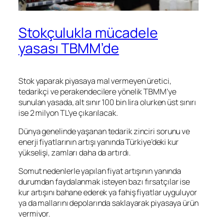
Stokçulukla mücadele
yasası TBMM’de
Stok yaparak piyasaya mal vermeyen üretici,
tedarikçi ve perakendecilere yönelik TBMM’ye
sunulan yasada, alt sınır 100 bin lira olurken üst sınırı
ise 2 milyon TL’ye çıkarılacak.
Dünya genelinde yaşanan tedarik zinciri sorunu ve
enerji fiyatlarının artışı yanında Türkiye’deki kur
yükselişi, zamları daha da artırdı.
Somut nedenlerle yapılan fiyat artışının yanında
durumdan faydalanmak isteyen bazı fırsatçılar ise
kur artışını bahane ederek ya fahiş fiyatlar uyguluyor
ya da mallarını depolarında saklayarak piyasaya ürün
vermiyor.