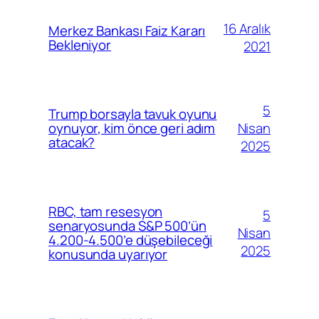
16 Aralık
Merkez Bankası Faiz Kararı
Bekleniyor
2021
5
Trump borsayla tavuk oyunu
Nisan
oynuyor, kim önce geri adım
atacak?
2025
RBC, tam resesyon
5
senaryosunda S&P 500’ün
Nisan
4.200-4.500’e düşebileceği
2025
konusunda uyarıyor