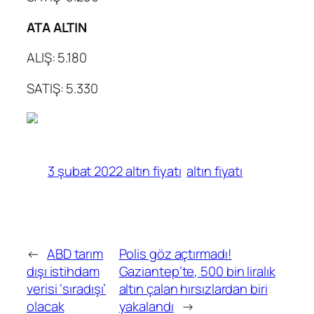
ATA ALTIN
ALIŞ: 5.180
SATIŞ: 5.330
3 şubat 2022 altın fiyatı
altın fiyatı
←
ABD tarım
Polis göz açtırmadı!
dışı istihdam
Gaziantep’te, 500 bin liralık
verisi ‘sıradışı’
altın çalan hırsızlardan biri
olacak
yakalandı
→