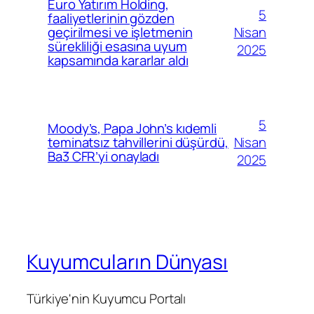
Euro Yatırım Holding,
5
faaliyetlerinin gözden
Nisan
geçirilmesi ve işletmenin
sürekliliği esasına uyum
2025
kapsamında kararlar aldı
5
Moody’s, Papa John’s kıdemli
Nisan
teminatsız tahvillerini düşürdü,
Ba3 CFR’yi onayladı
2025
Kuyumcuların Dünyası
Türkiye'nin Kuyumcu Portalı