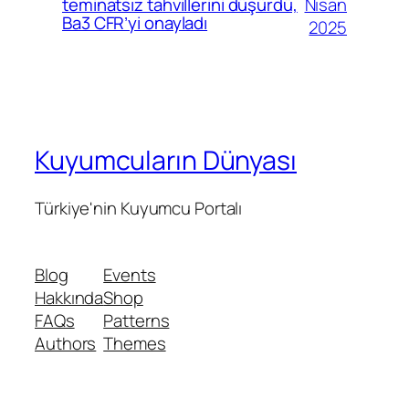
Nisan
teminatsız tahvillerini düşürdü,
Ba3 CFR’yi onayladı
2025
Kuyumcuların Dünyası
Türkiye'nin Kuyumcu Portalı
Blog
Events
Hakkında
Shop
FAQs
Patterns
Authors
Themes