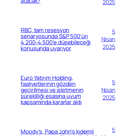
atacak?
2025
RBC, tam resesyon
5
senaryosunda S&P 500’ün
Nisan
4.200-4.500’e düşebileceği
2025
konusunda uyarıyor
Euro Yatırım Holding,
5
faaliyetlerinin gözden
Nisan
geçirilmesi ve işletmenin
sürekliliği esasına uyum
2025
kapsamında kararlar aldı
5
Moody’s, Papa John’s kıdemli