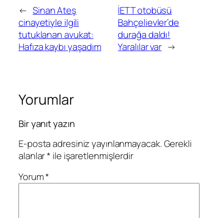
←
Sinan Ateş
İETT otobüsü
cinayetiyle ilgili
Bahçelievler’de
tutuklanan avukat:
durağa daldı!
Hafıza kaybı yaşadım
Yaralılar var
→
Yorumlar
Bir yanıt yazın
E-posta adresiniz yayınlanmayacak.
Gerekli
alanlar
*
ile işaretlenmişlerdir
Yorum
*