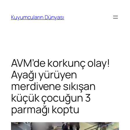
İçeriğe
geç
Kuyumcuların Dünyası
AVM’de korkunç olay!
Ayağı yürüyen
merdivene sıkışan
küçük çocuğun 3
parmağı koptu