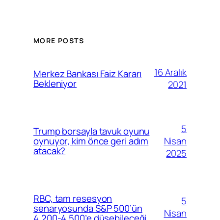
MORE POSTS
16 Aralık
Merkez Bankası Faiz Kararı
Bekleniyor
2021
5
Trump borsayla tavuk oyunu
Nisan
oynuyor, kim önce geri adım
atacak?
2025
RBC, tam resesyon
5
senaryosunda S&P 500’ün
Nisan
4.200-4.500’e düşebileceği