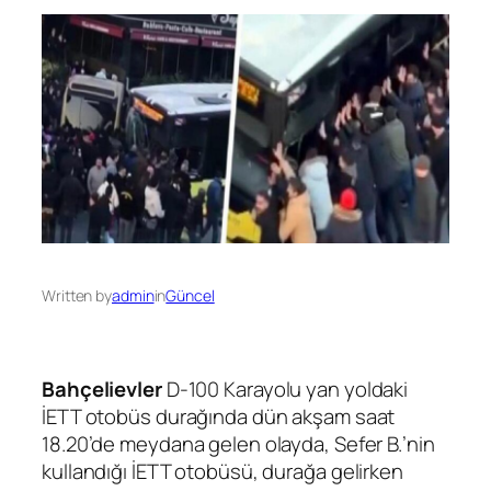
Written by
admin
in
Güncel
Bahçelievler
D-100 Karayolu yan yoldaki
İETT otobüs durağında dün akşam saat
18.20’de meydana gelen olayda, Sefer B.’nin
kullandığı İETT otobüsü, durağa gelirken