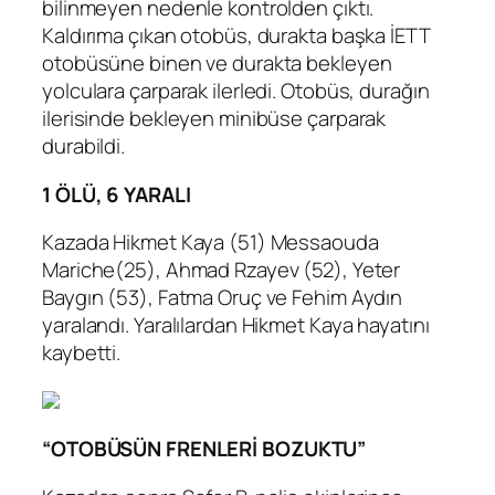
bilinmeyen nedenle kontrolden çıktı.
Kaldırıma çıkan otobüs, durakta başka İETT
otobüsüne binen ve durakta bekleyen
yolculara çarparak ilerledi. Otobüs, durağın
ilerisinde bekleyen minibüse çarparak
durabildi.
1 ÖLÜ, 6 YARALI
Kazada Hikmet Kaya (51) Messaouda
Mariche(25), Ahmad Rzayev (52), Yeter
Baygın (53), Fatma Oruç ve Fehim Aydın
yaralandı. Yaralılardan Hikmet Kaya hayatını
kaybetti.
“OTOBÜSÜN FRENLERİ BOZUKTU”