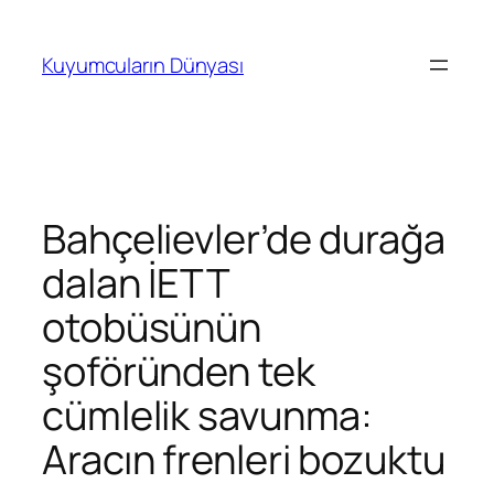
İçeriğe
geç
Kuyumcuların Dünyası
Bahçelievler’de durağa
dalan İETT
otobüsünün
şoföründen tek
cümlelik savunma:
Aracın frenleri bozuktu