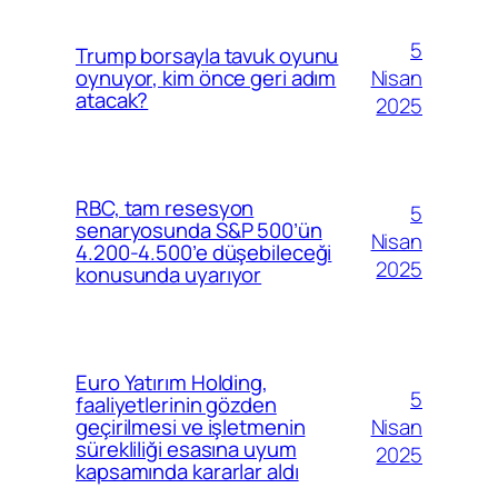
5
Trump borsayla tavuk oyunu
Nisan
oynuyor, kim önce geri adım
atacak?
2025
RBC, tam resesyon
5
senaryosunda S&P 500’ün
Nisan
4.200-4.500’e düşebileceği
2025
konusunda uyarıyor
Euro Yatırım Holding,
5
faaliyetlerinin gözden
Nisan
geçirilmesi ve işletmenin
sürekliliği esasına uyum
2025
kapsamında kararlar aldı