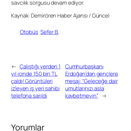
savcılık sorgusu devam ediyor.
Kaynak: Demirören Haber Ajansı / Güncel
Otobüs
Sefer B.
←
Çalıştığı yerden 1
Cumhurbaşkanı
yıl içinde 150 bin TL
Erdoğan’dan gençlere
çaldı! Görüntüleri
mesaj: “Geleceğe dair
izleyen iş yeri sahibi
umutlarınızı asla
telefona sarıldı
kaybetmeyin”
→
Yorumlar