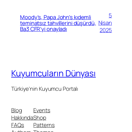
5
Moody’s, Papa John’s kıdemli
Nisan
teminatsız tahvillerini düşürdü,
Ba3 CFR’yi onayladı
2025
Kuyumcuların Dünyası
Türkiye'nin Kuyumcu Portalı
Blog
Events
Hakkında
Shop
FAQs
Patterns