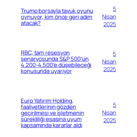
5
Trump borsayla tavuk oyunu
Nisan
oynuyor, kim önce geri adım
atacak?
2025
RBC, tam resesyon
5
senaryosunda S&P 500’ün
Nisan
4.200-4.500’e düşebileceği
2025
konusunda uyarıyor
Euro Yatırım Holding,
5
faaliyetlerinin gözden
Nisan
geçirilmesi ve işletmenin
sürekliliği esasına uyum
2025
kapsamında kararlar aldı