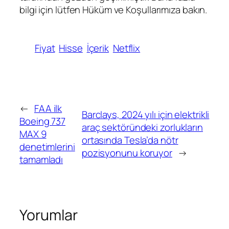
bilgi için lütfen Hüküm ve Koşullarımıza bakın.
Fiyat
Hisse
İçerik
Netflix
←
FAA ilk
Barclays, 2024 yılı için elektrikli
Boeing 737
araç sektöründeki zorlukların
MAX 9
ortasında Tesla’da nötr
denetimlerini
pozisyonunu koruyor
→
tamamladı
Yorumlar