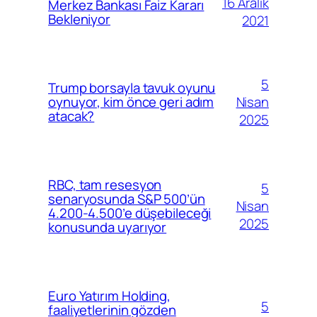
16 Aralık
Merkez Bankası Faiz Kararı
Bekleniyor
2021
5
Trump borsayla tavuk oyunu
Nisan
oynuyor, kim önce geri adım
atacak?
2025
RBC, tam resesyon
5
senaryosunda S&P 500’ün
Nisan
4.200-4.500’e düşebileceği
2025
konusunda uyarıyor
Euro Yatırım Holding,
5
faaliyetlerinin gözden