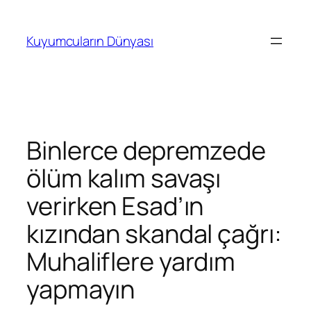
İçeriğe
geç
Kuyumcuların Dünyası
Binlerce depremzede
ölüm kalım savaşı
verirken Esad’ın
kızından skandal çağrı:
Muhaliflere yardım
yapmayın