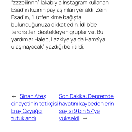
“zzzeiiinnn” lakabıyla Instagram kullanan
Esad’ın kızının paylaşımları yer aldı. Zein
Esad’ın, “Lütfen kime bağışta
bulunduğunuza dikkat edin. İdlib’de
teröristleri destekleyen gruplar var. Bu
yardımlar Halep, Lazkiye ya da Hama’ya
ulaşmayacak” yazdığı belirtildi.
←
Sinan Ateş
Son Dakika: Depremde
cinayetinin tetikçisi
hayatını kaybedenlerin
Eray Özyağcı
sayısı 9 bin 57’ye
tutuklandı
yükseldi
→