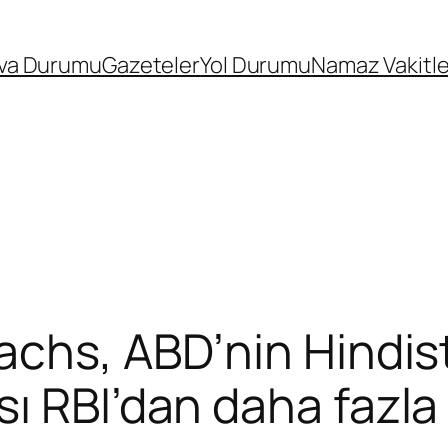
va Durumu
Gazeteler
Yol Durumu
Namaz Vakitle
achs, ABD’nin Hindist
 RBI’dan daha fazla f