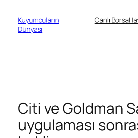
İçeriğe
geç
Kuyumcuların
Canlı Borsa
Ha
Dünyası
Citi ve Goldman S
uygulaması sonrası