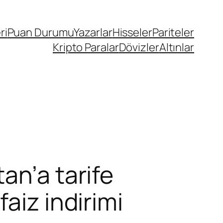
ri
Puan Durumu
Yazarlar
Hisseler
Pariteler
Kripto Paralar
Dövizler
Altınlar
an’a tarife
aiz indirimi