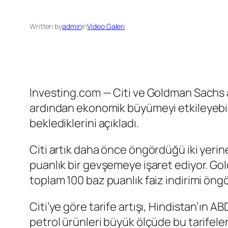
Written by
admin
in
Video Galeri
Investing.com — Citi ve Goldman Sachs an
ardından ekonomik büyümeyi etkileyebil
beklediklerini açıkladı.
Citi artık daha önce öngördüğü iki yerin
puanlık bir gevşemeye işaret ediyor. Go
toplam 100 baz puanlık faiz indirimi öng
Citi’ye göre tarife artışı, Hindistan’ın AB
petrol ürünleri büyük ölçüde bu tarifele