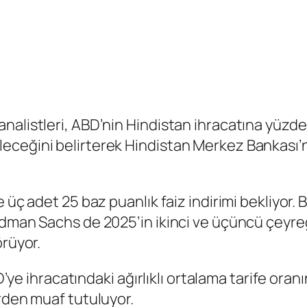
alistleri, ABD’nin Hindistan ihracatına yüzde 
eceğini belirterek Hindistan Merkez Bankası’
e üç adet 25 baz puanlık faiz indirimi bekliyo
ldman Sachs de 2025’in ikinci ve üçüncü çeyreğ
örüyor.
D’ye ihracatındaki ağırlıklı ortalama tarife oranı
rden muaf tutuluyor.