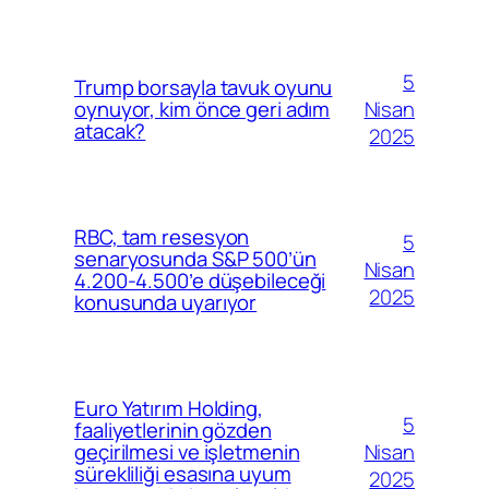
5
Trump borsayla tavuk oyunu
Nisan
oynuyor, kim önce geri adım
atacak?
2025
RBC, tam resesyon
5
senaryosunda S&P 500’ün
Nisan
4.200-4.500’e düşebileceği
2025
konusunda uyarıyor
Euro Yatırım Holding,
5
faaliyetlerinin gözden
Nisan
geçirilmesi ve işletmenin
sürekliliği esasına uyum
2025