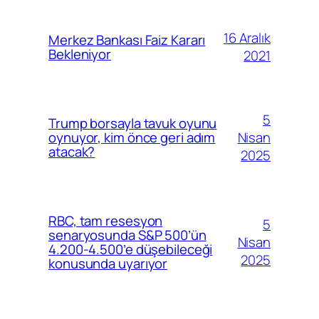
16 Aralık
Merkez Bankası Faiz Kararı
Bekleniyor
2021
5
Trump borsayla tavuk oyunu
Nisan
oynuyor, kim önce geri adım
atacak?
2025
RBC, tam resesyon
5
senaryosunda S&P 500’ün
Nisan
4.200-4.500’e düşebileceği
2025
konusunda uyarıyor