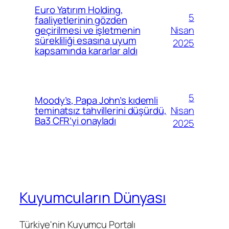
Euro Yatırım Holding,
5
faaliyetlerinin gözden
Nisan
geçirilmesi ve işletmenin
sürekliliği esasına uyum
2025
kapsamında kararlar aldı
5
Moody’s, Papa John’s kıdemli
Nisan
teminatsız tahvillerini düşürdü,
Ba3 CFR’yi onayladı
2025
Kuyumcuların Dünyası
Türkiye'nin Kuyumcu Portalı