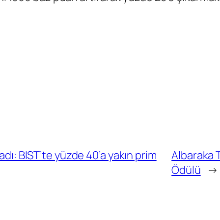
ladı: BIST’te yüzde 40’a yakın prim
Albaraka Tü
Ödülü
→