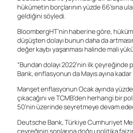
hükümetin borçlarının yüzde 66’sına ulaş
geldiğini söyledi.
BloombergHT’nin haberine göre, hükümeti
düşüşten dolayı bunun daha da artmasını
değer kaybı yaşanması halinde mali yükü 
“Bundan dolayı 2022’nin ilk çeyreğinde 
Bank, enflasyonun da Mayıs ayına kadar
Manşet enflasyonun Ocak ayında yüzde 
çıkacağını ve TCMB’den herhangi bir pol
50’nin üzerinde seyretmeye devam edece
Deutsche Bank, Türkiye Cumhuriyet Merkez
çeyreğinin sonlarına doğru politika faiz