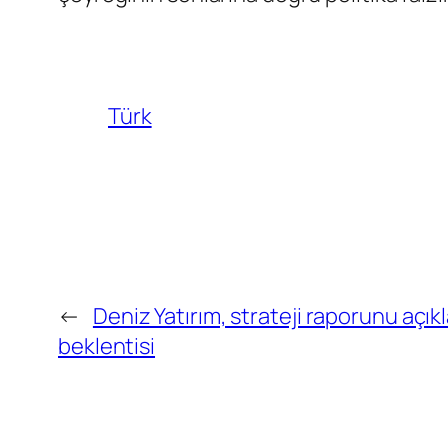
Türk
←
Deniz Yatırım, strateji raporunu açık
beklentisi