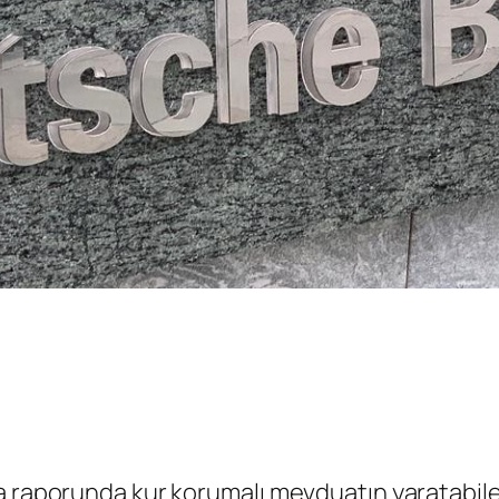
a raporunda kur korumalı mevduatın yaratabilec