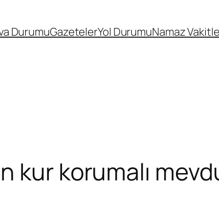
va Durumu
Gazeteler
Yol Durumu
Namaz Vakitle
n kur korumalı mevd