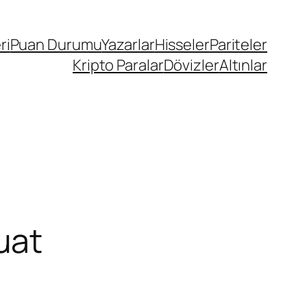
ri
Puan Durumu
Yazarlar
Hisseler
Pariteler
Kripto Paralar
Dövizler
Altınlar
uat