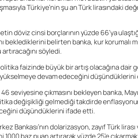
masıyla Türkiye’nin şu an Türk lirasındaki değ
n döviz cinsi borçlarının yüzde 66’ya ulaştığ
 beklediklerini belirten banka, kur korumalı 
artıracağını söyledi.
politika faizinde büyük bir artış olacağına da
 yükselmeye devam edeceğini düşündüklerini di
46 seviyesine çıkmasını bekleyen banka, Mayı
itika değişikliği gelmediği takdirde enflasyon
ğini düşündüklerini ifade etti.
 Bankası’nın dolarizasyon, zayıf Türk lirası v
ini 1000 baz puan artırarak yüzde 25’e çıkarmak