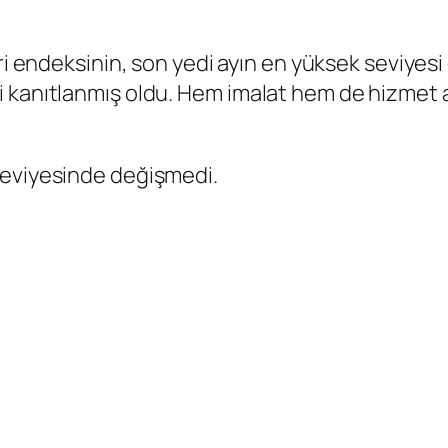
ri endeksi
nin, son yedi ayın en yüksek seviyes
i kanıtlanmış oldu. Hem
imalat
hem de
hizmet
a
 seviyesinde değişmedi.