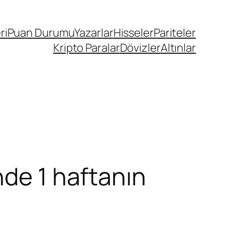
ri
Puan Durumu
Yazarlar
Hisseler
Pariteler
Kripto Paralar
Dövizler
Altınlar
nde 1 haftanın