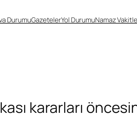
va Durumu
Gazeteler
Yol Durumu
Namaz Vakitle
kası kararları öncesi