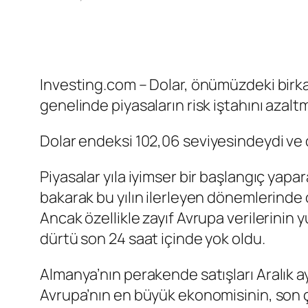
Investing.com – Dolar, önümüzdeki birk
genelinde piyasaların risk iştahını azalt
Dolar endeksi
102,06 seviyesindeydi ve d
Piyasalar yıla iyimser bir başlangıç yap
bakarak bu yılın ilerleyen dönemlerinde ol
Ancak özellikle zayıf Avrupa verilerini
dürtü son 24 saat içinde yok oldu.
Almanya’nın perakende satışları
Aralık a
Avrupa’nın en büyük ekonomisinin, son