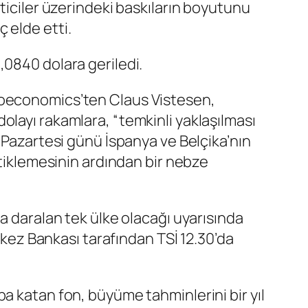
ticiler üzerindeki baskıların boyutunu
 elde etti.
0840 dolara geriledi.
croeconomics’ten Claus Vistesen,
olayı rakamlara, “temkinli yaklaşılması
e Pazartesi günü
İspanya
ve
Belçika
’nın
etiklemesinin ardından bir nebze
a daralan tek ülke olacağı uyarısında
rkez Bankası tarafından TSİ 12.30’da
a katan fon, büyüme tahminlerini bir yıl