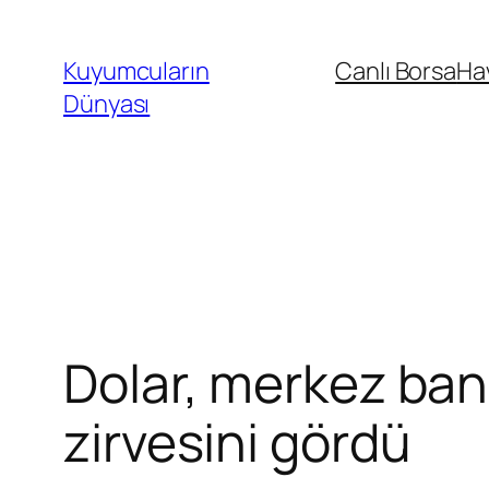
İçeriğe
geç
Kuyumcuların
Canlı Borsa
Ha
Dünyası
Dolar, merkez ban
zirvesini gördü