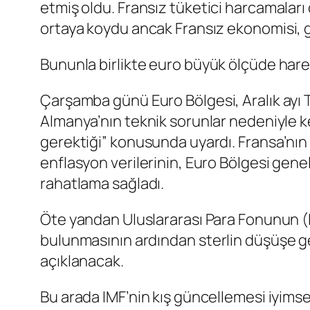
etmiş oldu.
Fransız tüketici harcamaları
ortaya koydu ancak Fransız
ekonomisi
,
Bununla birlikte
euro
büyük ölçüde harek
Çarşamba günü
Euro Bölgesi
, Aralık a
Almanya’nın teknik sorunlar nedeniyle k
gerektiği” konusunda uyardı.
Fransa’nın
enflasyon verilerinin, Euro Bölgesi gene
rahatlama sağladı.
Öte yandan Uluslararası Para Fonunun (IM
bulunmasının ardından
sterlin
düşüşe g
açıklanacak.
Bu arada IMF’nin kış güncellemesi iyimse