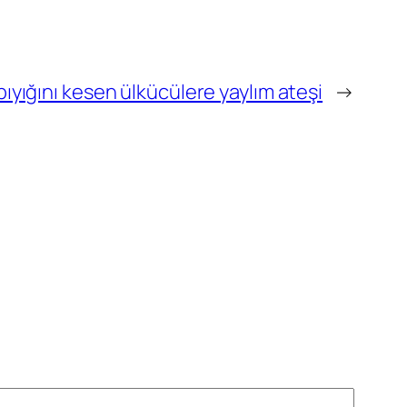
bıyığını kesen ülkücülere yaylım ateşi
→