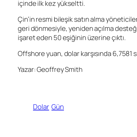
içinde ilk kez yükseltti.
Çin’in resmi
bileşik satın alma yöneticile
geri dönmesiyle, yeniden açılma desteğ
işaret eden 50 eşiğinin üzerine çıktı.
Offshore yuan
, dolar karşısında 6,7581
Yazar: Geoffrey Smith
Dolar
Gün