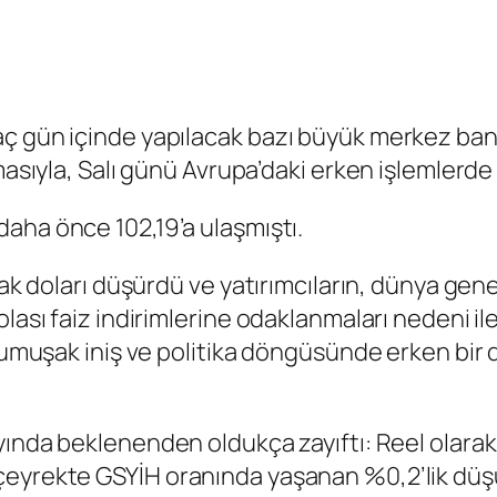
aç gün içinde yapılacak bazı büyük merkez ban
masıyla, Salı günü Avrupa’daki erken işlemlerde
aha önce 102,19’a ulaşmıştı.
arak doları düşürdü ve yatırımcıların, dünya ge
ası faiz indirimlerine odaklanmaları nedeni ile y
n yumuşak iniş ve politika döngüsünde erken bi
yında beklenenden oldukça zayıftı: Reel olara
 çeyrekte
GSYİH
oranında yaşanan %0,2’lik düş