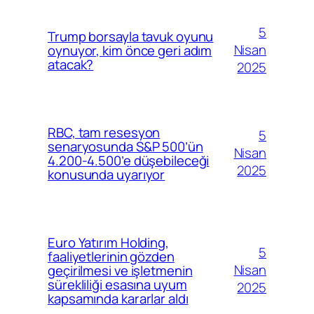
5
Trump borsayla tavuk oyunu
Nisan
oynuyor, kim önce geri adım
atacak?
2025
RBC, tam resesyon
5
senaryosunda S&P 500’ün
Nisan
4.200-4.500’e düşebileceği
2025
konusunda uyarıyor
Euro Yatırım Holding,
5
faaliyetlerinin gözden
Nisan
geçirilmesi ve işletmenin
sürekliliği esasına uyum
2025
kapsamında kararlar aldı