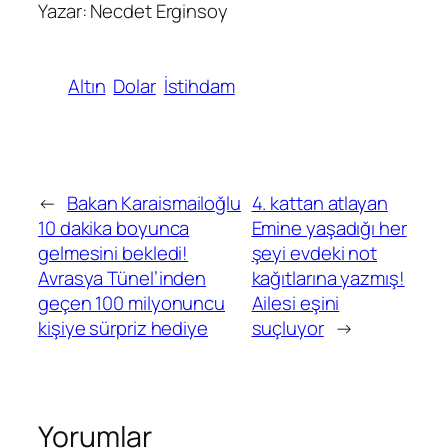
Yazar: Necdet Erginsoy
Altın
Dolar
İstihdam
←
Bakan Karaismailoğlu
4. kattan atlayan
10 dakika boyunca
Emine yaşadığı her
gelmesini bekledi!
şeyi evdeki not
Avrasya Tünel’inden
kağıtlarına yazmış!
geçen 100 milyonuncu
Ailesi eşini
kişiye sürpriz hediye
suçluyor
→
Yorumlar