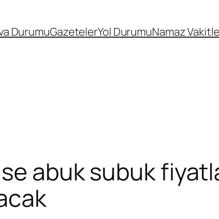
va Durumu
Gazeteler
Yol Durumu
Namaz Vakitle
mse abuk subuk fiyat
acak