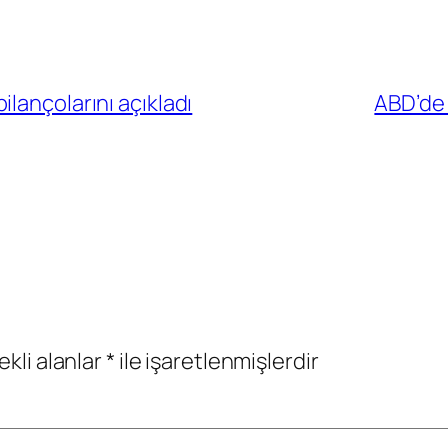
lançolarını açıkladı
ABD’de 
ekli alanlar
*
ile işaretlenmişlerdir