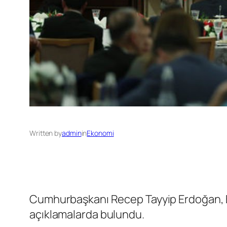
Written by
admin
in
Ekonomi
Cumhurbaşkanı Recep Tayyip Erdoğan, Be
açıklamalarda bulundu.