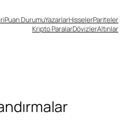
ri
Puan Durumu
Yazarlar
Hisseler
Pariteler
Kripto Paralar
Dövizler
Altınlar
landırmalar