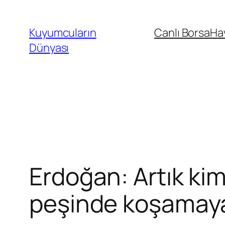
İçeriğe
geç
Kuyumcuların
Canlı Borsa
Ha
Dünyası
Erdoğan: Artık ki
peşinde koşamay