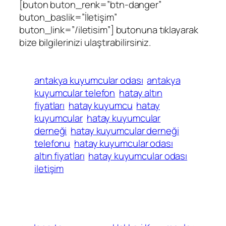
[buton buton_renk=”btn-danger”
buton_baslik=”İletişim”
buton_link=”/iletisim”] butonuna tıklayarak
bize bilgilerinizi ulaştırabilirsiniz.
antakya kuyumcular odası
antakya
kuyumcular telefon
hatay altın
fiyatları
hatay kuyumcu
hatay
kuyumcular
hatay kuyumcular
derneği
hatay kuyumcular derneği
telefonu
hatay kuyumcular odası
altın fiyatları
hatay kuyumcular odası
iletişim