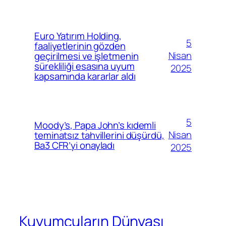
Euro Yatırım Holding,
5
faaliyetlerinin gözden
Nisan
geçirilmesi ve işletmenin
sürekliliği esasına uyum
2025
kapsamında kararlar aldı
5
Moody’s, Papa John’s kıdemli
Nisan
teminatsız tahvillerini düşürdü,
Ba3 CFR’yi onayladı
2025
Kuyumcuların Dünyası