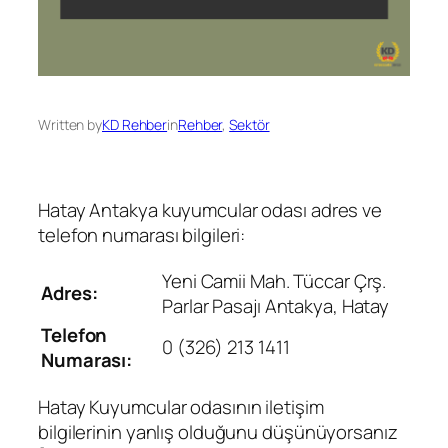
Written by
KD Rehber
in
Rehber
, 
Sektör
Hatay Antakya kuyumcular odası adres ve
telefon numarası bilgileri:
Yeni Camii Mah. Tüccar Çrş.
Adres:
Parlar Pasajı Antakya, Hatay
Telefon
0 (326) 213 1411
Numarası:
Hatay Kuyumcular odasının iletişim
bilgilerinin yanlış olduğunu düşünüyorsanız