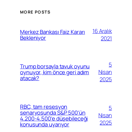
MORE POSTS
16 Aralık
Merkez Bankası Faiz Kararı
Bekleniyor
2021
5
Trump borsayla tavuk oyunu
Nisan
oynuyor, kim önce geri adım
atacak?
2025
RBC, tam resesyon
5
senaryosunda S&P 500’ün
Nisan
4.200-4.500’e düşebileceği
2025
konusunda uyarıyor