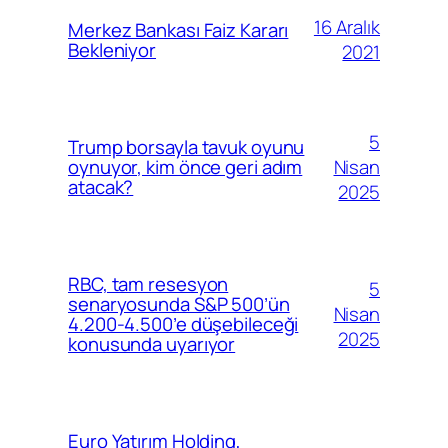
16 Aralık
Merkez Bankası Faiz Kararı
Bekleniyor
2021
5
Trump borsayla tavuk oyunu
Nisan
oynuyor, kim önce geri adım
atacak?
2025
RBC, tam resesyon
5
senaryosunda S&P 500’ün
Nisan
4.200-4.500’e düşebileceği
2025
konusunda uyarıyor
Euro Yatırım Holding,