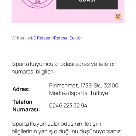
Written by
KD Rehber
in
Rehber
, 
Sektör
Isparta kuyumcular odası adres ve telefon
numarası bilgileri:
Pirimehmet, 1739. Sk., 32100
Adres:
Merkez/Isparta, Türkiye
Telefon
0246 223 32 94
Numarası:
Isparta Kuyumcular odasının iletişim
bilgilerinin yanlış olduğunu düşünüyorsanız