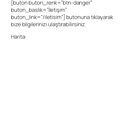
[buton buton_renk=”btn-danger”
buton_baslik=”İletişim”
buton_link=”/iletisim”] butonuna tıklayarak
bize bilgilerinizi ulaştırabilirsiniz.
Harita: