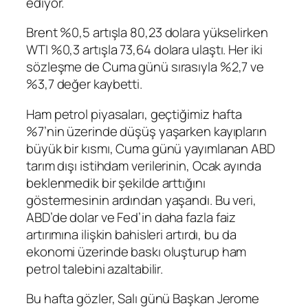
ediyor.
Brent
%0,5 artışla 80,23 dolara yükselirken
WTI
%0,3 artışla 73,64 dolara ulaştı. Her iki
sözleşme de Cuma günü sırasıyla %2,7 ve
%3,7 değer kaybetti.
Ham petrol piyasaları, geçtiğimiz hafta
%7’nin üzerinde düşüş yaşarken kayıpların
büyük bir kısmı, Cuma günü yayımlanan ABD
tarım dışı istihdam
verilerinin, Ocak ayında
beklenmedik bir şekilde arttığını
göstermesinin ardından yaşandı. Bu veri,
ABD’de
dolar
ve Fed’in daha fazla faiz
artırımına ilişkin bahisleri artırdı, bu da
ekonomi üzerinde baskı oluşturup ham
petrol talebini azaltabilir.
Bu hafta gözler, Salı günü
Başkan Jerome