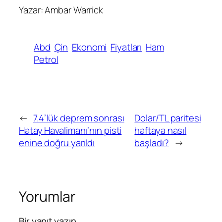
Yazar: Ambar Warrick
Abd
Çin
Ekonomi
Fiyatları
Ham
Petrol
←
7.4’lük deprem sonrası
Dolar/TL paritesi
Hatay Havalimanı’nın pisti
haftaya nasıl
enine doğru yarıldı
başladı?
→
Yorumlar
Bir yanıt yazın