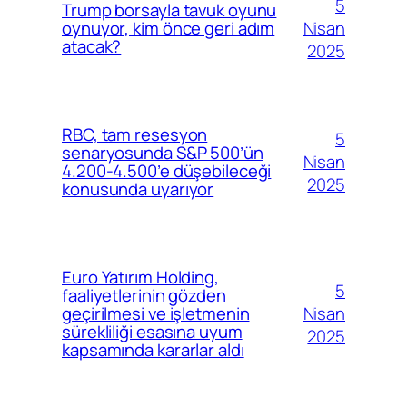
5
Trump borsayla tavuk oyunu
Nisan
oynuyor, kim önce geri adım
atacak?
2025
RBC, tam resesyon
5
senaryosunda S&P 500’ün
Nisan
4.200-4.500’e düşebileceği
2025
konusunda uyarıyor
Euro Yatırım Holding,
5
faaliyetlerinin gözden
Nisan
geçirilmesi ve işletmenin
sürekliliği esasına uyum
2025
kapsamında kararlar aldı