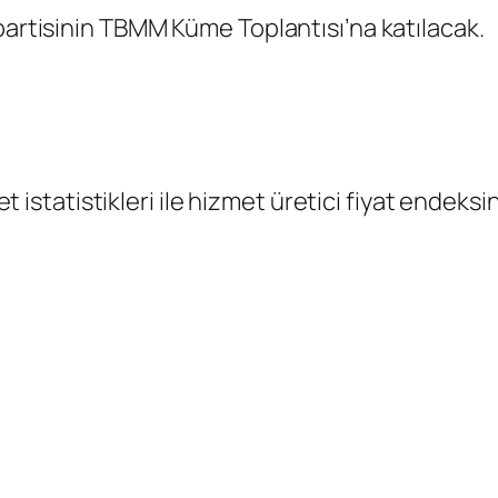
partisinin TBMM Küme Toplantısı’na katılacak.
ret istatistikleri ile hizmet üretici fiyat endeksi