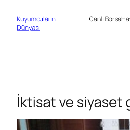
İçeriğe
geç
Kuyumcuların
Canlı Borsa
Ha
Dünyası
İktisat ve siyase