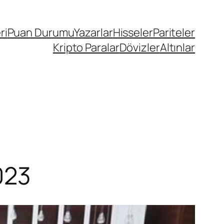
ri
Puan Durumu
Yazarlar
Hisseler
Pariteler
Kripto Paralar
Dövizler
Altınlar
023