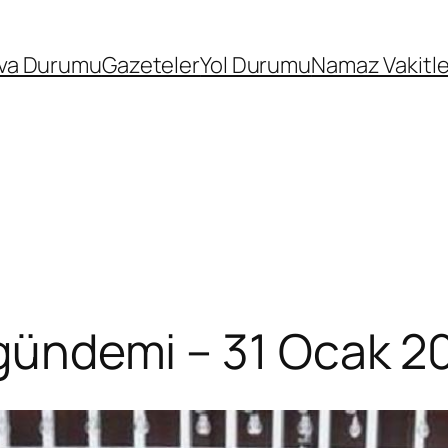
va Durumu
Gazeteler
Yol Durumu
Namaz Vakitle
t gündemi – 31 Ocak 2