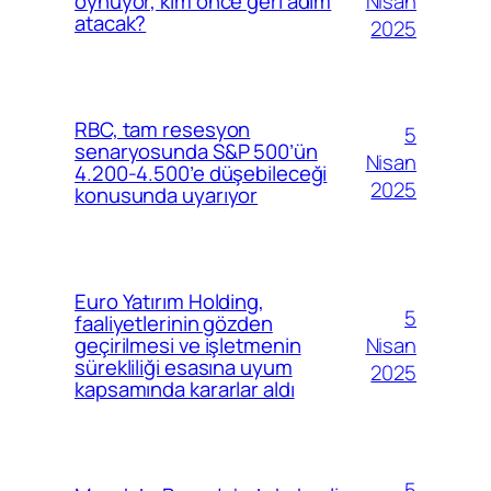
Nisan
oynuyor, kim önce geri adım
atacak?
2025
RBC, tam resesyon
5
senaryosunda S&P 500’ün
Nisan
4.200-4.500’e düşebileceği
2025
konusunda uyarıyor
Euro Yatırım Holding,
5
faaliyetlerinin gözden
Nisan
geçirilmesi ve işletmenin
sürekliliği esasına uyum
2025
kapsamında kararlar aldı
5