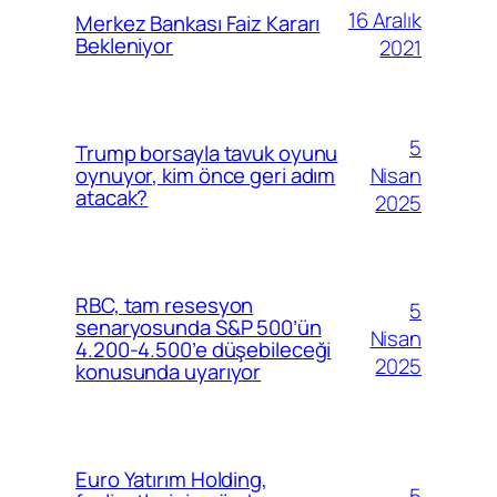
16 Aralık
Merkez Bankası Faiz Kararı
Bekleniyor
2021
5
Trump borsayla tavuk oyunu
Nisan
oynuyor, kim önce geri adım
atacak?
2025
RBC, tam resesyon
5
senaryosunda S&P 500’ün
Nisan
4.200-4.500’e düşebileceği
2025
konusunda uyarıyor
Euro Yatırım Holding,
5