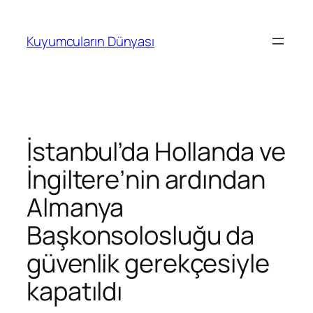
İçeriğe
geç
Kuyumcuların Dünyası
İstanbul’da Hollanda ve
İngiltere’nin ardından
Almanya
Başkonsolosluğu da
güvenlik gerekçesiyle
kapatıldı