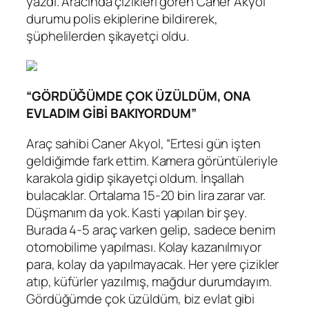
yazdı. Aracında çizikleri gören Caner Akyol
durumu polis ekiplerine bildirerek,
şüphelilerden şikayetçi oldu.
“GÖRDÜĞÜMDE ÇOK ÜZÜLDÜM, ONA
EVLADIM GİBİ BAKIYORDUM”
Araç sahibi Caner Akyol, “Ertesi gün işten
geldiğimde fark ettim. Kamera görüntüleriyle
karakola gidip şikayetçi oldum. İnşallah
bulacaklar. Ortalama 15-20 bin lira zarar var.
Düşmanım da yok. Kasti yapılan bir şey.
Burada 4-5 araç varken gelip, sadece benim
otomobilime yapılması. Kolay kazanılmıyor
para, kolay da yapılmayacak. Her yere çizikler
atıp, küfürler yazılmış, mağdur durumdayım.
Gördüğümde çok üzüldüm, biz evlat gibi