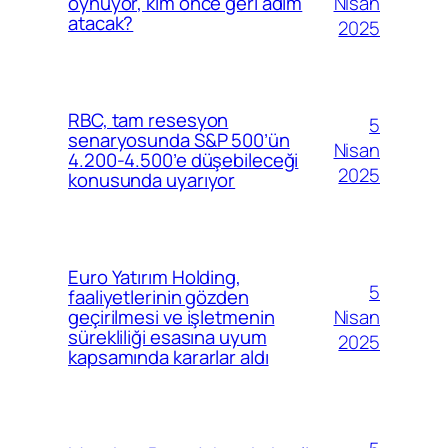
Nisan
oynuyor, kim önce geri adım
atacak?
2025
RBC, tam resesyon
5
senaryosunda S&P 500’ün
Nisan
4.200-4.500’e düşebileceği
2025
konusunda uyarıyor
Euro Yatırım Holding,
5
faaliyetlerinin gözden
Nisan
geçirilmesi ve işletmenin
sürekliliği esasına uyum
2025
kapsamında kararlar aldı