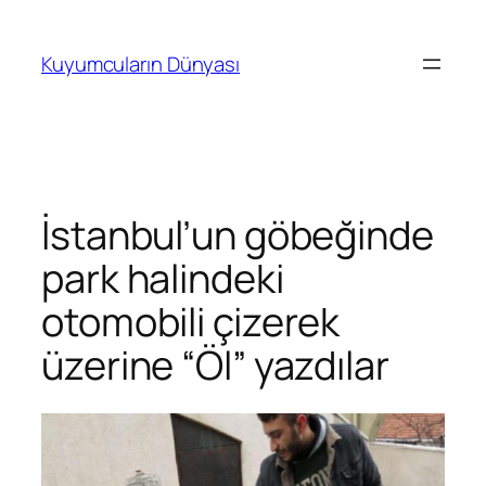
İçeriğe
geç
Kuyumcuların Dünyası
İstanbul’un göbeğinde
park halindeki
otomobili çizerek
üzerine “Öl” yazdılar