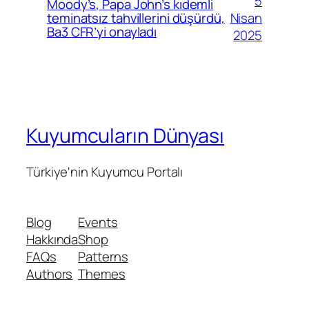
5
Moody’s, Papa John’s kıdemli
Nisan
teminatsız tahvillerini düşürdü,
Ba3 CFR’yi onayladı
2025
Kuyumcuların Dünyası
Türkiye'nin Kuyumcu Portalı
Blog
Events
Hakkında
Shop
FAQs
Patterns
Authors
Themes