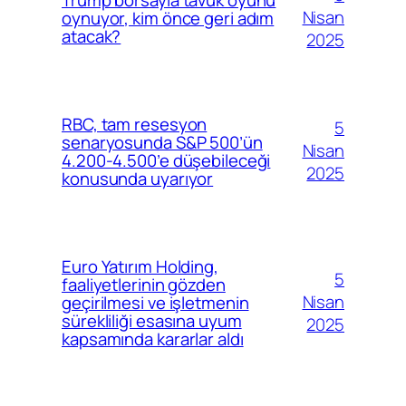
Nisan
oynuyor, kim önce geri adım
atacak?
2025
RBC, tam resesyon
5
senaryosunda S&P 500’ün
Nisan
4.200-4.500’e düşebileceği
2025
konusunda uyarıyor
Euro Yatırım Holding,
5
faaliyetlerinin gözden
Nisan
geçirilmesi ve işletmenin
sürekliliği esasına uyum
2025
kapsamında kararlar aldı