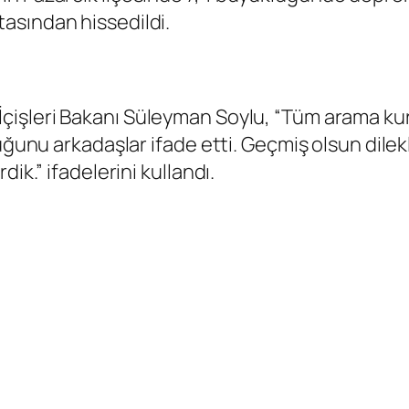
asından hissedildi.
İçişleri Bakanı Süleyman Soylu, “Tüm arama ku
duğunu arkadaşlar ifade etti. Geçmiş olsun dile
ik.” ifadelerini kullandı.