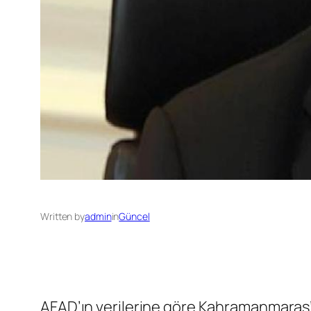
Written by
admin
in
Güncel
AFAD’ın verilerine göre Kahramanmaraş’