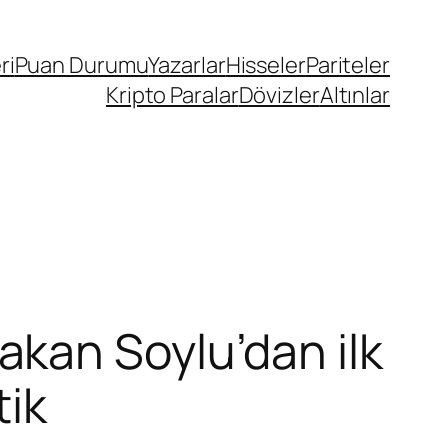
ri
Puan Durumu
Yazarlar
Hisseler
Pariteler
Kripto Paralar
Dövizler
Altınlar
kan Soylu’dan ilk
tik