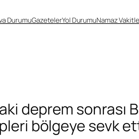
va Durumu
Gazeteler
Yol Durumu
Namaz Vakitle
ki deprem sonrası Ba
leri bölgeye sevk et