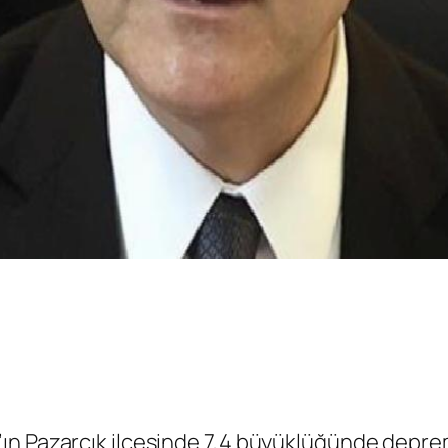
ın Pazarcık ilçesinde 7,4 büyüklüğünde depre