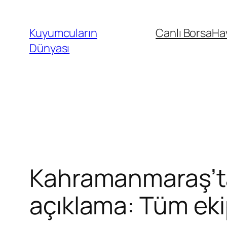
İçeriğe
geç
Kuyumcuların
Canlı Borsa
Ha
Dünyası
Kahramanmaraş’ta
açıklama: Tüm ekip