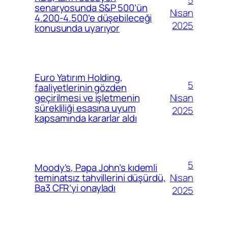
senaryosunda S&P 500’ün
Nisan
4.200-4.500’e düşebileceği
2025
konusunda uyarıyor
Euro Yatırım Holding,
5
faaliyetlerinin gözden
Nisan
geçirilmesi ve işletmenin
sürekliliği esasına uyum
2025
kapsamında kararlar aldı
5
Moody’s, Papa John’s kıdemli
Nisan
teminatsız tahvillerini düşürdü,
Ba3 CFR’yi onayladı
2025