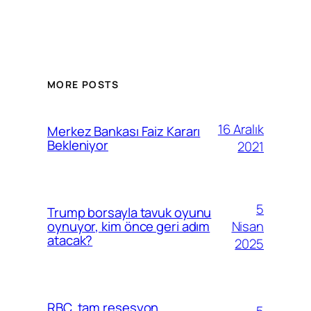
MORE POSTS
16 Aralık
Merkez Bankası Faiz Kararı
Bekleniyor
2021
5
Trump borsayla tavuk oyunu
Nisan
oynuyor, kim önce geri adım
atacak?
2025
RBC, tam resesyon
5